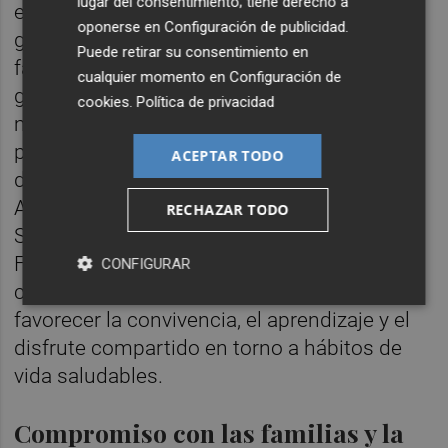
lugar del consentimiento; tiene derecho a
en directo, terapias de bienestar,
oponerse en
Configuración de publicidad
.
gastronomía saludable y propuestas
Puede retirar su consentimiento en
familiares. La asistencia al recinto será
cualquier momento en
Configuración de
gratuita, permitiendo el acceso libre a la
cookies
.
Política de privacidad
mayor parte de los espacios y actividades
programadas. El festival contará con
ACEPTAR TODO
diferentes áreas temáticas como Wellness
Area, Satsang Stage, Conscious Market,
RECHAZAR TODO
Satsang Therapy, Healthy Food Experience,
Family Area y Camper Village Day Area,
CONFIGURAR
configurando un entorno diseñado para
favorecer la convivencia, el aprendizaje y el
disfrute compartido en torno a hábitos de
vida saludables.
Compromiso con las familias y la