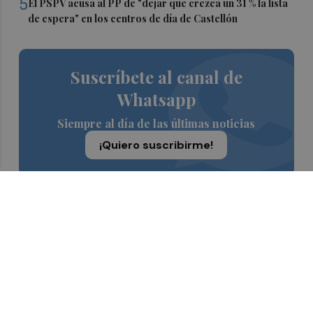
5
El PSPV acusa al PP de "dejar que crezca un 31 % la lista
de espera" en los centros de día de Castellón
Suscríbete al canal de
Whatsapp
Siempre al día de las últimas noticias
¡Quiero suscribirme!