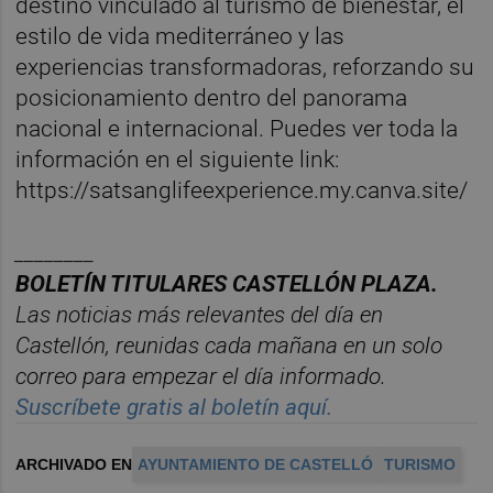
destino vinculado al turismo de bienestar, el
estilo de vida mediterráneo y las
experiencias transformadoras, reforzando su
posicionamiento dentro del panorama
nacional e internacional. Puedes ver toda la
información en el siguiente link:
https://satsanglifeexperience.my.canva.site/
________
BOLET
Í
N
TITULARES
CASTELL
ÓN
PLAZA.
Las noticias m
á
s relevantes del d
í
a en
Castelló
n
, reunidas cada ma
ñana en un solo
correo para empezar el d
í
a informado.
Suscr
í
bete
gratis al
bolet
í
n
aqu
í
.
ARCHIVADO EN
AYUNTAMIENTO DE CASTELLÓ
TURISMO