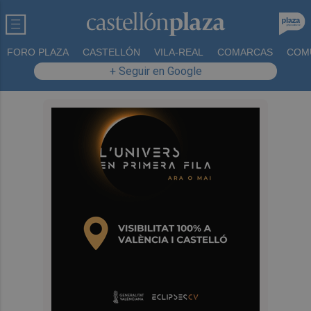
FORO PLAZA
CASTELLÓN
VILA-REAL
COMARCAS
COM
+ Seguir en Google