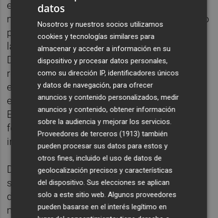
experiencia especial al atardecer frente al
datos
mar concebida como un encuentro colectivo
Nosotros y nuestros socios utilizamos
para dar la bienvenida al verano. Por otro
cookies y tecnologías similares para
lado, el domingo 21 de junio tendrá lugar el
almacenar y acceder a información en su
Día Internacional del Yoga, una jornada
dispositivo y procesar datos personales,
reconocida por Naciones Unidas que pone
como su dirección IP, identificadores únicos
y datos de navegación, para ofrecer
en valor los beneficios físicos, mentales y
anuncios y contenido personalizados, medir
emocionales de esta disciplina milenaria.
anuncios y contenido, obtener información
Esta coincidencia refuerza el carácter del
sobre la audiencia y mejorar los servicios.
festival y su vinculación con el bienestar
Proveedores de terceros (1913)
también
integral y el equilibrio personal.
pueden procesar sus datos para estos y
otros fines, incluido el uso de datos de
Durante tres días, el CIPFP Costa de Azahar
geolocalización precisos y características
se transformará en un espacio de encuentro
del dispositivo. Sus elecciones se aplican
solo a este sitio web. Algunos proveedores
donde convivirán actividades de yoga,
pueden basarse en el interés legítimo en
meditación, movimiento consciente, música