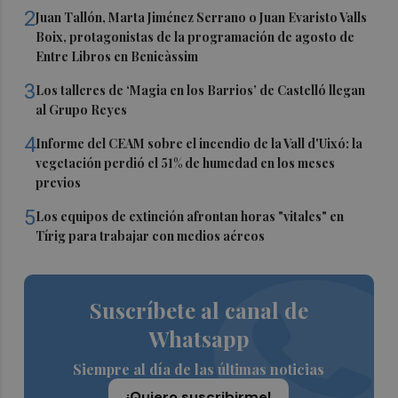
2
Juan Tallón, Marta Jiménez Serrano o Juan Evaristo Valls
Boix, protagonistas de la programación de agosto de
Entre Libros en Benicàssim
3
Los talleres de ‘Magia en los Barrios’ de Castelló llegan
al Grupo Reyes
4
Informe del CEAM sobre el incendio de la Vall d'Uixó: la
vegetación perdió el 51% de humedad en los meses
previos
5
Los equipos de extinción afrontan horas "vitales" en
Tírig para trabajar con medios aéreos
Suscríbete al canal de
Whatsapp
Siempre al día de las últimas noticias
¡Quiero suscribirme!