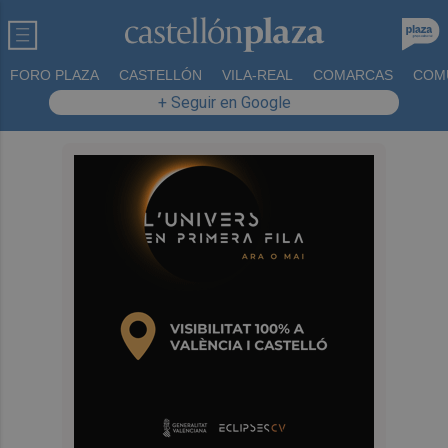
FORO PLAZA
CASTELLÓN
VILA-REAL
COMARCAS
COM
+ Seguir en Google