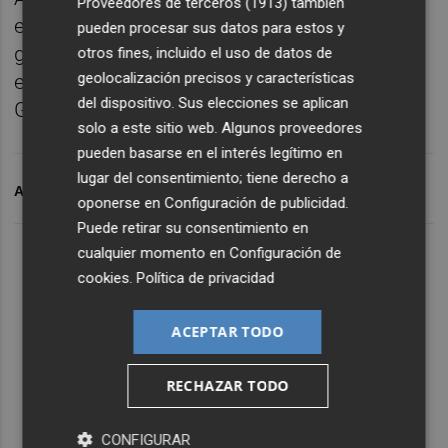
Proveedores de terceros (1913)
también
elecciones generales y que lo convertirán,
pueden procesar sus datos para estos y
gracias a la confianza de la mayoría de los
otros fines, incluido el uso de datos de
geolocalización precisos y características
españoles, en el próximo presidente del
del dispositivo. Sus elecciones se aplican
Gobierno”.
solo a este sitio web. Algunos proveedores
pueden basarse en el interés legítimo en
lugar del consentimiento; tiene derecho a
ARCHIVADO EN
PPCS
oponerse en
Configuración de publicidad
.
Puede retirar su consentimiento en
cualquier momento en
Configuración de
cookies
.
Política de privacidad
ACEPTAR TODO
RECHAZAR TODO
CONFIGURAR