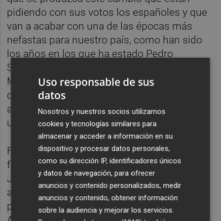
pidiendo con sus votos los españoles y que
van a acabar con una de las épocas más
nefastas para nuestro país, como han sido
los años en los que ha estado Pedro
Sánchez aferrado a la poltrona de la
Uso responsable de sus
Moncloa, anteponiendo sus intereses a los
datos
de toda nuestra nación. Un presidente que
acumula escándalos, casos de corrupción y
Nosotros y nuestros socios utilizamos
una gestión catastrófica”.
cookies y tecnologías similares para
almacenar y acceder a información en su
dispositivo y procesar datos personales,
Finalmente, la presidenta local del PP ha
como su dirección IP, identificadores únicos
felicitado al presidente del PP de Aragón,
y datos de navegación, para ofrecer
Jorge Azcón, “por esta victoria que es otro
anuncios y contenido personalizados, medir
anticipo de las que vendrán en un futuro
anuncios y contenido, obtener información
próximo y que culminarán con la victoria de
sobre la audiencia y mejorar los servicios.
Alberto Núñez Feijóo en las próximas