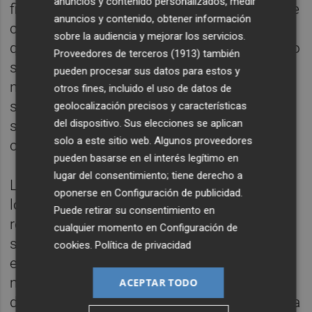
anuncios y contenido personalizados, medir
fibromialgia es una enfermedad invisible que
anuncios y contenido, obtener información
condiciona profundamente la vida de
sobre la audiencia y mejorar los servicios.
quienes la padecen. Iniciativas como esta no
Proveedores de terceros (1913)
también
solo nos ayudan a seguir desarrollando
pueden procesar sus datos para estos y
nuestros programas de atención y apoyo,
otros fines, incluido el uso de datos de
sino también a sensibilizar a la sociedad
geolocalización precisos y características
del dispositivo. Sus elecciones se aplican
sobre una realidad que necesita mayor
solo a este sitio web. Algunos proveedores
comprensión y reconocimiento”.
pueden basarse en el interés legítimo en
lugar del consentimiento; tiene derecho a
La competición contará con premios para
oponerse en
Configuración de publicidad
.
los participantes: los primeros clasificados
Puede retirar su consentimiento en
recibirán vales por valor de 150 euros, los
cualquier momento en
Configuración de
segundos de 100 euros y los terceros de 50
cookies
.
Política de privacidad
euros, todos ellos canjeables en comercios
minoristas de Castellón adheridos al Portal
ACEPTAR TODO
del Comerciante. Además, durante la jornada