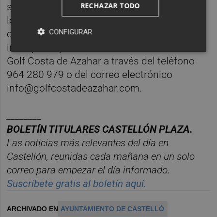
RECHAZAR TODO
se realizarán diversos sorteos entre todos
los inscritos. Las personas interesadas en
CONFIGURAR
obtener más información o formalizar su
inscripción pueden contactar con el Club de
Golf Costa de Azahar a través del teléfono
964 280 979 o del correo electrónico
info@golfcostadeazahar.com.
________
BOLET
Í
N TITULARES CASTELL
ÓN PLAZA.
Las noticias m
á
s relevantes del d
í
a en
Castelló
n, reunidas cada ma
ñana en un solo
correo para empezar el d
í
a informado.
Suscr
í
bete gratis al bolet
í
n aqu
í.
ARCHIVADO EN
AYUNTAMIENTO DE CASTELLÓ