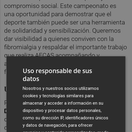
compromiso social. Este campeonato es
una oportunidad para demostrar que el
deporte también puede ser una herramienta
de solidaridad y sensibilización. Queremos
dar visibilidad a quienes conviven con la
fibromialgia y respaldar el importante trabajo
que realiza AFCAS acompañando y
apoyando a las personas afectadas y a sus
Uso responsable de sus
familias”.
datos
Una enfermedad "invisible"
Nosotros y nuestros socios utilizamos
cookies y tecnologías similares para
Por su parte, la presidenta de AFCAS,
Mª
almacenar y acceder a información en su
Dolores Pérez
, ha agradecido la implicación
dispositivo y procesar datos personales,
como su dirección IP, identificadores únicos
del Ayuntamiento y de las entidades
y datos de navegación, para ofrecer
colaboradoras, asegurando que “la