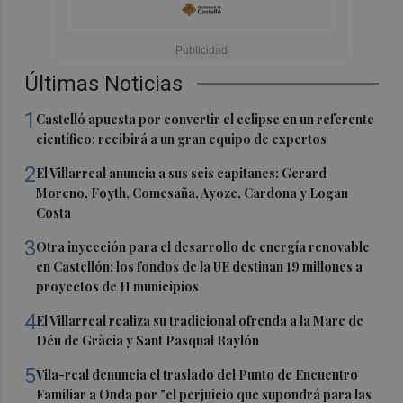
Últimas Noticias
1
Castelló apuesta por convertir el eclipse en un referente
científico: recibirá a un gran equipo de expertos
2
El Villarreal anuncia a sus seis capitanes: Gerard
Moreno, Foyth, Comesaña, Ayoze, Cardona y Logan
Costa
3
Otra inyección para el desarrollo de energía renovable
en Castellón: los fondos de la UE destinan 19 millones a
proyectos de 11 municipios
4
El Villarreal realiza su tradicional ofrenda a la Mare de
Déu de Gràcia y Sant Pasqual Baylón
5
Vila-real denuncia el traslado del Punto de Encuentro
Familiar a Onda por "el perjuicio que supondrá para las