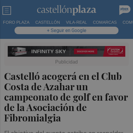
FORO PLAZA
CASTELLÓN
VILA-REAL
COMARCAS
COM
+ Seguir en Google
Castelló acogerá en el Club
Costa de Azahar un
campeonato de golf en favor
de la Asociación de
Fibromialgia