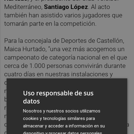
Mediterráneo,
Santiago López
. Al acto
también han asistido varios jugadores que
tomarán parte en la competición.
Para la concejala de Deportes de Castellón,
Maica Hurtado, “una vez más acogemos un
campeonato de categoría nacional en el que
cerca de 1.000 personas convivirán durante
cuatro días en nuestras instalaciones y
disfrutarán de nuestra ciudad en una
muestra más de nuestra apuesta por el
Uso responsable de sus
binomio turismo-deporte, que tan buenos
datos
resultados nos está dando. Participan los
Nosotros y nuestros socios utilizamos
mejores jugadores cadetes de todas las
cookies y tecnologías similares para
comunidades autónomas, lo que da una idea
almacenar y acceder a información en su
del nivel y la relevancia de este evento”.
dispositivo y procesar datos personales,