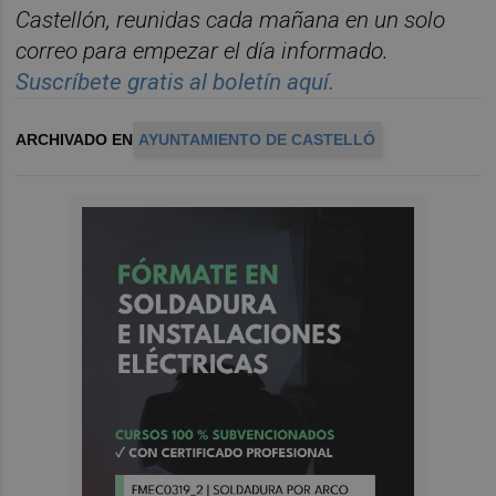
Castelló
n, reunidas cada ma
ñana en un solo
correo para empezar el d
í
a informado.
Suscr
í
bete
gratis al bolet
í
n aqu
í.
ARCHIVADO EN
AYUNTAMIENTO DE CASTELLÓ