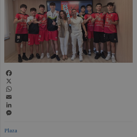
Facebook
X
WhatsApp
Email
LinkedIn
Messenger
Plaza