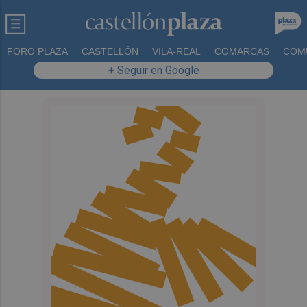
FORO PLAZA
CASTELLÓN
VILA-REAL
COMARCAS
COM
+ Seguir en Google