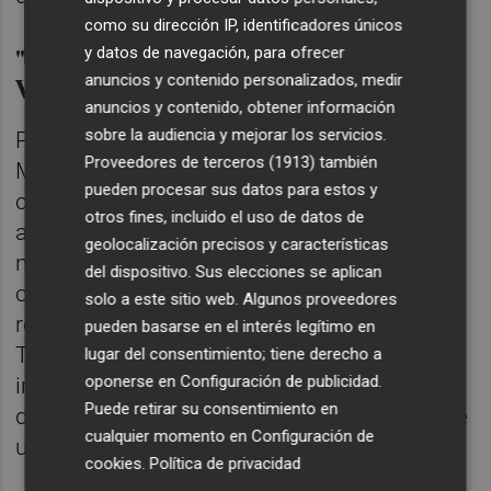
como su dirección IP, identificadores únicos
"Un paso adelante" para el Club
y datos de navegación, para ofrecer
Voleibol Mediterráneo
anuncios y contenido personalizados, medir
anuncios y contenido, obtener información
sobre la audiencia y mejorar los servicios.
Para el presidente del Club Voleibol
Proveedores de terceros (1913)
también
Mediterráneo, Santiago López, “este
pueden procesar sus datos para estos y
campeonato nacional supone un paso
otros fines, incluido el uso de datos de
adelante para el club y para Castellón. Tras
geolocalización precisos y características
nueve años organizando citas nacionales, la
del dispositivo. Sus elecciones se aplican
competición crece de 24 a 32 equipos y
solo a este sitio web. Algunos proveedores
reunirá a cerca de mil personas en la ciudad.
pueden basarse en el interés legítimo en
Todo ello es posible gracias al respaldo
lugar del consentimiento; tiene derecho a
oponerse en
Configuración de publicidad
.
institucional y al trabajo realizado para
Puede retirar su consentimiento en
disponer de unas instalaciones a la altura de
cualquier momento en
Configuración de
un evento de esta magnitud”.
cookies
.
Política de privacidad