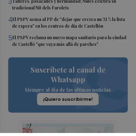
3
Talleres, pasacalles y hermandad: Nules celebra su
tradicional Nit dels Farolets
4
El PSPV acusa al PP de "dejar que crezca un 31 % la lista
de espera" en los centros de día de Castellón
5
El PSPV reclama un nuevo mapa sanitario para la ciudad
de Castelló "que vaya más allá de parches"
Suscríbete al canal de
Whatsapp
Siempre al día de las últimas noticias
¡Quiero suscribirme!