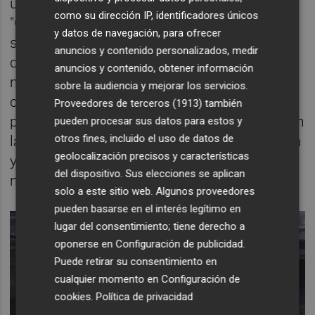
una sala de cine en el centro de la ciudad".
como su dirección IP, identificadores únicos
"Con la recuperación del antiguo Cine Rex
y datos de navegación, para ofrecer
seguimos dando pasos adelante en el
anuncios y contenido personalizados, medir
objetivo de hacer de Castellón una ciudad
anuncios y contenido, obtener información
más viva, más dinámica, con una oferta
sobre la audiencia y mejorar los servicios.
cultural de calidad y abierta para todos los
Proveedores de terceros (1913)
también
públicos y una acción de gobierno basada en
pueden procesar sus datos para estos y
otros fines, incluido el uso de datos de
la escucha activa, la participación ciudadana
geolocalización precisos y características
y el cumplimiento de la palabra dada a
del dispositivo. Sus elecciones se aplican
nuestros vecinos y vecinas", asegura.
solo a este sitio web. Algunos proveedores
pueden basarse en el interés legítimo en
lugar del consentimiento; tiene derecho a
oponerse en
Configuración de publicidad
.
Puede retirar su consentimiento en
cualquier momento en
Configuración de
cookies
.
Política de privacidad