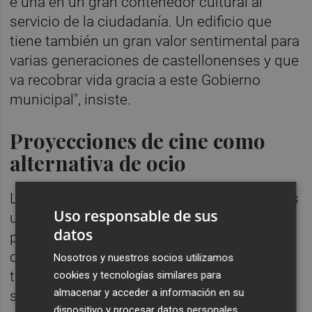
e una en un gran contenedor cultural al
servicio de la ciudadanía. Un edificio que
tiene también un gran valor sentimental para
varias generaciones de castellonenses y que
va recobrar vida gracia a este Gobierno
municipal", insiste.
Proyecciones de cine como
alternativa de ocio
La alcaldesa también recuerda que "entre los
Uso responsable de sus
usos que tendrá se contempla mantener las
datos
proyecciones de cine como alternativa de
ocio para el público en general, pero sobre
Nosotros y nuestros socios utilizamos
todo para las personas más mayores, que
cookies y tecnologías similares para
almacenar y acceder a información en su
siempre han reivindicado la recuperación de
dispositivo y procesar datos personales,