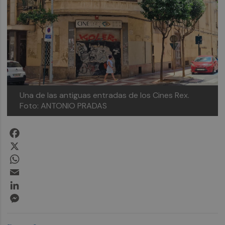
Una de las antiguas entradas de los Cines Rex.
Foto: ANTONIO PRADAS
Facebook
X
WhatsApp
Email
LinkedIn
Messenger