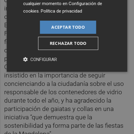
cualquier momento en
Configuración de
implicadas y ha señalado que “la
cookies
.
Política de privacidad
colaboración entre el Ayuntamiento,
Ecovidrio, la Gestora de Gaiatas y la
ACEPTAR TODO
Federació de Colles demuestra que las
fiestas también pueden ser un ejemplo de
RECHAZAR TODO
compromiso ambiental y civismo”. Por su
parte, el gerente de Ecovidrio en la
CONFIGURAR
Comunitat Valenciana, Manuel Sala, ha
insistido en la importancia de seguir
concienciando a la ciudadanía sobre el uso
responsable de los contenedores de vidrio
durante todo el año, y ha agradecido la
participación de gaiatas y collas en una
iniciativa “que demuestra que la
sostenibilidad ya forma parte de las fiestas
de la Magdalena”.