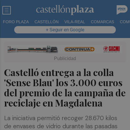
FORO PLAZA
CASTELLÓN
VILA-REAL
COMARCAS
COM
+ Seguir en Google
Castelló entrega a la colla
'Sense Blau' los 3.000 euros
del premio de la campaña de
reciclaje en Magdalena
La iniciativa permitió recoger 28.670 kilos
de envases de vidrio durante las pasadas