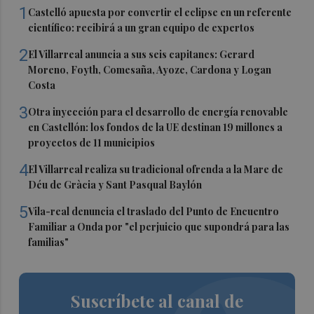
1
Castelló apuesta por convertir el eclipse en un referente
científico: recibirá a un gran equipo de expertos
2
El Villarreal anuncia a sus seis capitanes: Gerard
Moreno, Foyth, Comesaña, Ayoze, Cardona y Logan
Costa
3
Otra inyección para el desarrollo de energía renovable
en Castellón: los fondos de la UE destinan 19 millones a
proyectos de 11 municipios
4
El Villarreal realiza su tradicional ofrenda a la Mare de
Déu de Gràcia y Sant Pasqual Baylón
5
Vila-real denuncia el traslado del Punto de Encuentro
Familiar a Onda por "el perjuicio que supondrá para las
familias"
Suscríbete al canal de