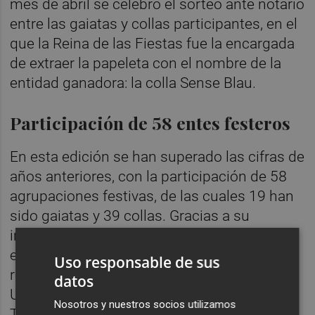
mes de abril se celebró el sorteo ante notario
entre las gaiatas y collas participantes, en el
que la Reina de las Fiestas fue la encargada
de extraer la papeleta con el nombre de la
entidad ganadora: la colla Sense Blau.
Participación de 58 entes festeros
En esta edición se han superado las cifras de
años anteriores, con la participación de 58
agrupaciones festivas, de las cuales 19 han
sido gaiatas y 39 collas. Gracias a su
implicación, se han recogido 28.670 kilos de
envases de vidrio, frente a los 20.148 kilos
Uso responsable de sus
registrados en 2025. El concejal de
datos
Urbanismo y Servicios Públicos, Sergio
Nosotros y nuestros socios utilizamos
Toledo, ha puesto en valor “el compromiso