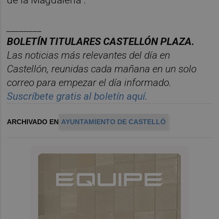
________
BOLET
Í
N TITULARES CASTELL
ÓN PLAZA.
Las noticias m
á
s relevantes del d
í
a en
Castelló
n, reunidas cada ma
ñana en un solo
correo para empezar el d
í
a informado.
Suscr
í
bete gratis al bolet
í
n aqu
í.
ARCHIVADO EN
AYUNTAMIENTO DE CASTELLÓ