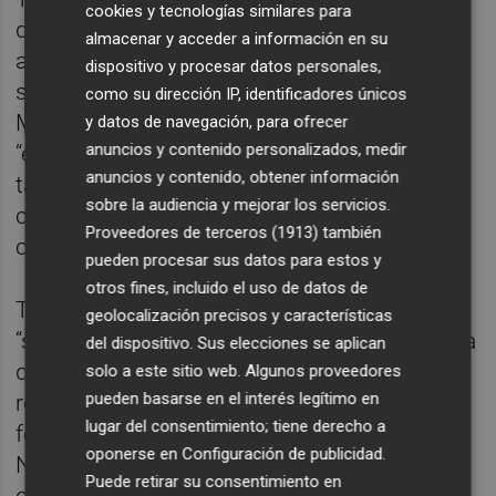
cookies y tecnologías similares para
de la colla Sense Blau y del conjunto de
almacenar y acceder a información en su
agrupaciones festivas con el reciclaje y la
dispositivo y procesar datos personales,
sostenibilidad durante las fiestas de la
como su dirección IP, identificadores únicos
Magdalena”. Asimismo, ha destacado que
y datos de navegación, para ofrecer
anuncios y contenido personalizados, medir
“estos resultados demuestran que la fiesta
anuncios y contenido, obtener información
también puede ser una oportunidad para
sobre la audiencia y mejorar los servicios.
cuidar nuestro entorno y avanzar hacia una
Proveedores de terceros (1913)
también
ciudad más limpia y concienciada”.
pueden procesar sus datos para estos y
otros fines, incluido el uso de datos de
Toledo también ha agradecido a Ecovidrio
geolocalización precisos y características
“su implicación un año más en una campaña
del dispositivo. Sus elecciones se aplican
que contribuye a reforzar los hábitos de
solo a este sitio web. Algunos proveedores
pueden basarse en el interés legítimo en
reciclaje en unas fechas de gran actividad
lugar del consentimiento; tiene derecho a
festiva y social”. La concejala de Fiestas,
oponerse en
Configuración de publicidad
.
Noelia Selma, ha puesto en valor la
Puede retirar su consentimiento en
colaboración entre todas las entidades