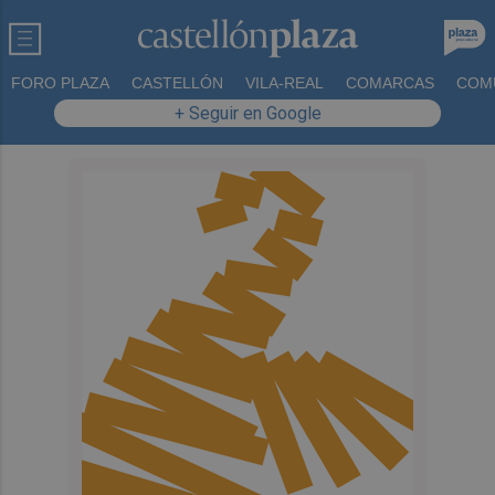
FORO PLAZA
CASTELLÓN
VILA-REAL
COMARCAS
COM
+ Seguir en Google