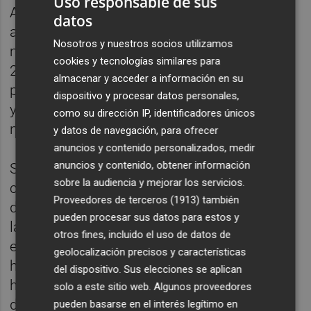
Uso responsable de sus
Además, nos permite poner en valor una
datos
apuesta que impulsamos desde el primer
Nosotros y nuestros socios utilizamos
momento y que hemos gestionado durante
cookies y tecnologías similares para
22 años, contribuyendo a consolidar una
almacenar y acceder a información en su
política municipal de cooperación sólida, útil
dispositivo y procesar datos personales,
y comprometida con quienes más lo
como su dirección IP, identificadores únicos
necesitan”.
y datos de navegación, para ofrecer
anuncios y contenido personalizados, medir
anuncios y contenido, obtener información
Sales ha señalado que “Castellón ha sabido
sobre la audiencia y mejorar los servicios.
construir, durante tres décadas, una política
Proveedores de terceros (1913)
también
de cooperación sólida, útil y conectada con
pueden procesar sus datos para estos y
las necesidades reales de las personas”. En
otros fines, incluido el uso de datos de
este sentido, ha subrayado que “cuando
geolocalización precisos y características
hablamos de cooperación al desarrollo
del dispositivo. Sus elecciones se aplican
hablamos de oportunidades, de acceso a
solo a este sitio web. Algunos proveedores
derechos básicos, de salud, de agua, de
pueden basarse en el interés legítimo en