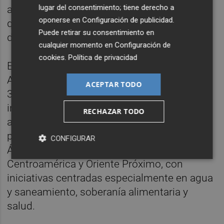
lugar del consentimiento; tiene derecho a
alimentación y de futuro para comunidades
oponerse en
Configuración de publicidad
.
que necesitan apoyo para avanzar con
Puede retirar su consentimiento en
dignidad”.
cualquier momento en
Configuración de
cookies
.
Política de privacidad
El edil ha recordado que, solo en 2025, el
Ayuntamiento de Castellón ha movilizado
ACEPTAR TODO
342.752 euros destinados a cooperación
internacional, educación para el desarrollo y
RECHAZAR TODO
ayuda humanitaria, y ha financiado 21
proyectos. Estas actuaciones han llegado a
CONFIGURAR
África Subsahariana, América del Sur,
Centroamérica y Oriente Próximo, con
iniciativas centradas especialmente en agua
y saneamiento, soberanía alimentaria y
salud.