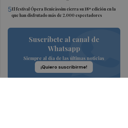
5
El festival Ópera Benicàssim cierra su 18ª edición en la
que han disfrutado más de 2.000 espectadores
Suscríbete al canal de
Whatsapp
Siempre al día de las últimas noticias
¡Quiero suscribirme!