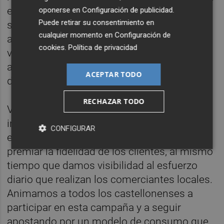
económica y social de Castellón. Queremos
oponerse en
Configuración de publicidad
.
Puede retirar su consentimiento en
seguir apoyando a nuestros comerciantes y
cualquier momento en
Configuración de
autónomos, porque son quienes mantienen
cookies
.
Política de privacidad
vivos nuestros barrios y ofrecen una
atención cercana y personalizada que
ACEPTAR TODO
diferencia al comercio de proximidad”.
RECHAZAR TODO
Vidal también ha señalado que “con esta
iniciativa buscamos incentivar las compras
CONFIGURAR
en los establecimientos de la ciudad y
premiar la fidelidad de los clientes, al mismo
tiempo que damos visibilidad al esfuerzo
diario que realizan los comerciantes locales.
Animamos a todos los castellonenses a
participar en esta campaña y a seguir
apostando por un modelo de consumo que