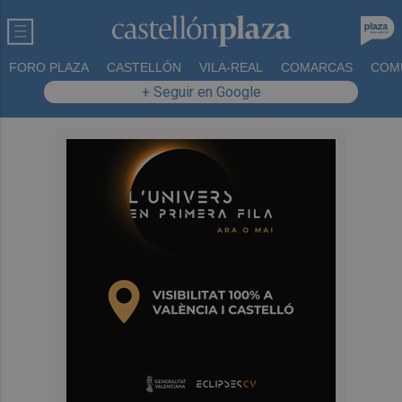
FORO PLAZA
CASTELLÓN
VILA-REAL
COMARCAS
COM
+ Seguir en Google