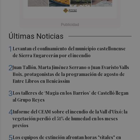
Últimas Noticias
1
Levantan el confinamiento del municipio castellonense
de Sierra Engarcerán por el incendio
2
Juan Tallón, Marta Jiménez Serrano o Juan Evaristo Valls
Boix, protagonistas de la programación de agosto de
Entre Libros en Benicàssim
3
Los talleres de ‘Magia en los Barrios’ de Castelló llegan
al Grupo Reyes
4
Informe del CEAM sobre el incendio de la Vall d'Uixó: la
vegetación perdió el 51% de humedad en los meses
previos
5
Los equipos de extinción afrontan horas "vitales" en