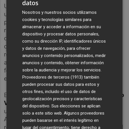
datos
Una vez finalizada la campaña, se celebrará
Nosotros y nuestros socios utilizamos
un sorteo en el que se extraerán las 100
cookies y tecnologías similares para
papeletas premiadas. Cada una de ellas
almacenar y acceder a información en su
recibirá un cheque por valor de 100 euros
dispositivo y procesar datos personales,
que deberá destinarse íntegramente a
como su dirección IP, identificadores únicos
compras en el comercio local de Castellón,
y datos de navegación, para ofrecer
reforzando así el impacto directo de esta
anuncios y contenido personalizados, medir
acción sobre los negocios de proximidad y
anuncios y contenido, obtener información
fomentando nuevas compras en los
sobre la audiencia y mejorar los servicios.
Proveedores de terceros (1913)
también
establecimientos adheridos.
pueden procesar sus datos para estos y
otros fines, incluido el uso de datos de
El concejal de Comercio y Consumo,
Alberto
geolocalización precisos y características
Vidal
, ha destacado que “esta campaña es
del dispositivo. Sus elecciones se aplican
una nueva muestra del compromiso del
solo a este sitio web. Algunos proveedores
Ayuntamiento con el comercio local, que
pueden basarse en el interés legítimo en
representa una parte esencial de la actividad
lugar del consentimiento; tiene derecho a