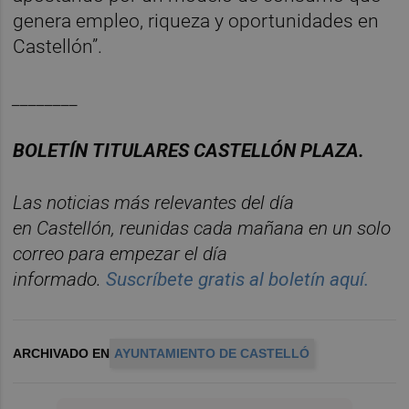
genera empleo, riqueza y oportunidades en
Castellón”.
________
BOLET
Í
N
TITULARES
CASTELL
ÓN
PLAZA.
Las noticias m
á
s relevantes del d
í
a
en
Castelló
n
, reunidas cada ma
ñana en un solo
correo para empezar el d
í
a
informado.
Suscr
í
bete
gratis al
bolet
í
n
aqu
í
.
ARCHIVADO EN
AYUNTAMIENTO DE CASTELLÓ