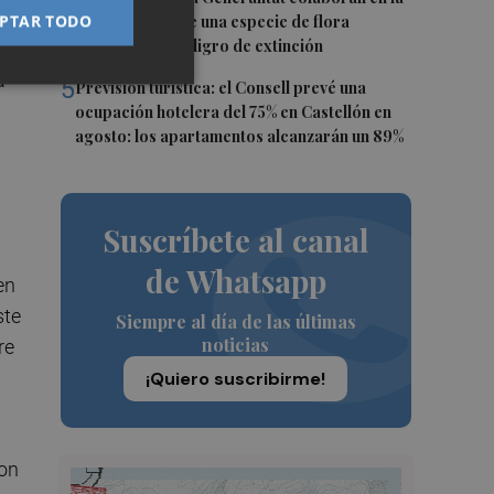
PTAR TODO
conservación de una especie de flora
autóctona en peligro de extinción
a
5
Previsión turística: el Consell prevé una
ocupación hotelera del 75% en Castellón en
agosto: los apartamentos alcanzarán un 89%
Suscríbete al canal
de Whatsapp
en
ste
Siempre al día de las últimas
noticias
re
¡Quiero suscribirme!
con