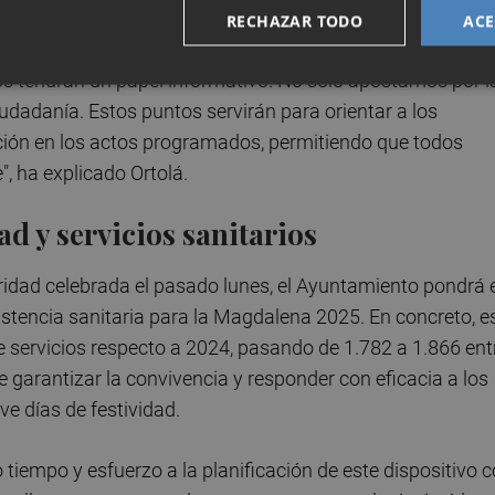
nas de mayor afluencia".
RECHAZAR TODO
ACE
os tendrán un papel informativo. No solo apostamos por l
iudadanía. Estos puntos servirán para orientar a los
ipación en los actos programados, permitiendo que todos
", ha explicado Ortolá.
d y servicios sanitarios
ridad celebrada el pasado lunes, el Ayuntamiento pondrá 
stencia sanitaria para la Magdalena 2025. En concreto, e
 servicios respecto a 2024, pasando de 1.782 a 1.866 ent
de garantizar la convivencia y responder con eficacia a los
 días de festividad.
iempo y esfuerzo a la planificación de este dispositivo 