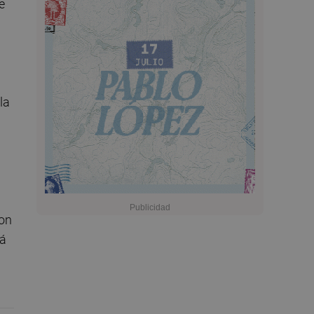
e
la
con
rá