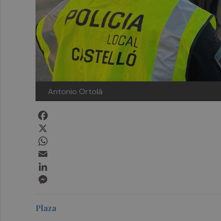
Antonio Ortolá
Facebook
X
WhatsApp
Email
LinkedIn
Messenger
Plaza