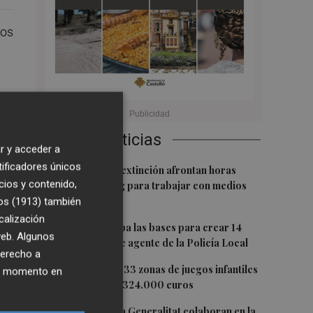
los
Últimas Noticias
r y acceder a
tificadores únicos
1
Los equipos de extinción afrontan horas
cios y contenido,
"vitales" en Tírig para trabajar con medios
aéreos
os (1913)
también
calización
2
Burriana aprueba las bases para crear 14
 web. Algunos
nuevas plazas de agente de la Policía Local
derecho a
ndo
3
Castelló mejora 33 zonas de juegos infantiles
ier momento en
en julio: destina 324.000 euros
os.
4
PortCastelló y la Generalitat colaboran en la