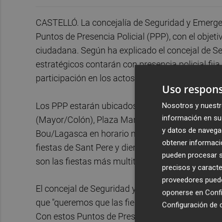
CASTELLÓ. La concejalía de Seguridad y Emerge
Puntos de Presencia Policial (PPP), con el objetiv
ciudadana. Según ha explicado el concejal de S
estratégicos contarán con presencia policial fija
participación en los actos programados”.
Uso respons
Los PPP estarán ubicados en lugares clave de la 
Nosotros y nuestr
información en su 
(Mayor/Colón), Plaza María Agustina, REFEYME 
y datos de navega
Bou/Lagasca en horario nocturno. El edil ha ind
obtener informació
fiestas de Sant Pere y dieron un gran resultado.
pueden procesar su
son las fiestas más multitudinarias de nuestra c
precisos y caracte
proveedores pueden
El concejal de Seguridad y Emergencias también
oponerse en
Confi
que "queremos que las fiestas de la Magdalena s
Configuración de 
Con estos Puntos de Presencia Policial garantiz