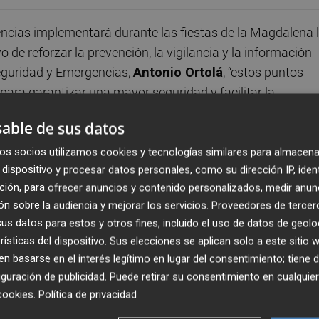
ncias implementará durante las fiestas de la Magdalena 
o de reforzar la prevención, la vigilancia y la información
eguridad y Emergencias,
Antonio Ortolá
, “estos puntos
 para garantizar una mayor seguridad y facilitar la
able de sus datos
ciudad, entre ellos: Rey Don Jaime/Colón, Puerta del Sol
os socios utilizamos cookies y tecnologías similares para almacena
dispositivo y procesar datos personales, como su dirección IP, iden
(durante los conciertos), Plaza Na Violant y Hermanos
ción, para ofrecer anuncios y contenido personalizados, medir anun
icado que “esta medida ya la aplicamos en las pasadas
n sobre la audiencia y mejorar los servicios.
Proveedores de tercer
 Por ello, también la vamos a poner en marcha en las que
s datos para estos y otros fines, incluido el uso de datos de geolo
iudad”.
rísticas del dispositivo. Sus elecciones se aplican solo a este sitio
 basarse en el interés legítimo en lugar del consentimiento; tiene 
 ha subrayado la importancia de esta iniciativa, destaca
guración de publicidad
. Puede retirar su consentimiento en cualqu
e desarrollen en un ambiente seguro y tranquilo para tod
cookies
.
Política de privacidad
amos una respuesta rápida ante cualquier incidencia y