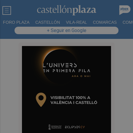
FORO PLAZA
CASTELLÓN
VILA-REAL
COMARCAS
COM
+ Seguir en Google