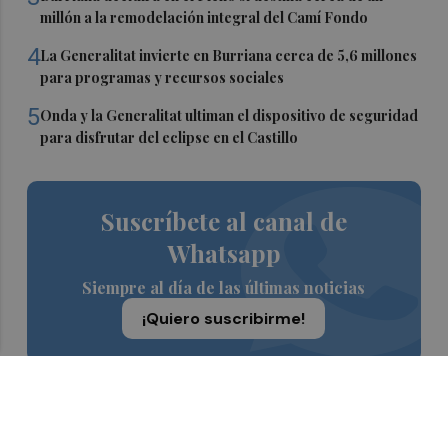
millón a la remodelación integral del Camí Fondo
4
La Generalitat invierte en Burriana cerca de 5,6 millones
para programas y recursos sociales
5
Onda y la Generalitat ultiman el dispositivo de seguridad
para disfrutar del eclipse en el Castillo
Suscríbete al canal de
Whatsapp
Siempre al día de las últimas noticias
¡Quiero suscribirme!