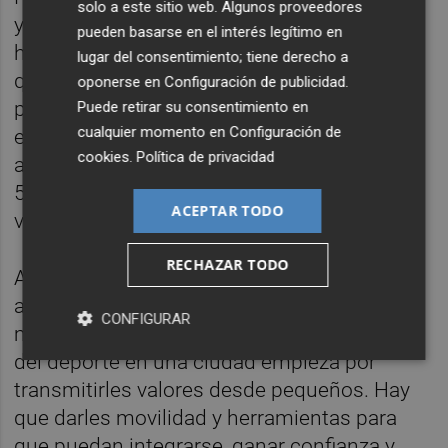
solo a este sitio web. Algunos proveedores
y organizador de la prueba, Vicente Gozalbo,
pueden basarse en el interés legítimo en
ha destacado “el crecimiento de la carrera,
lugar del consentimiento; tiene derecho a
que ha pasado de 650 participantes en su
oponerse en
Configuración de publicidad
.
primer año a casi 1.300 inscritos en la
Puede retirar su consentimiento en
cualquier momento en
Configuración de
edición actual. La principal novedad de este
cookies
.
Política de privacidad
año es la homologación de los circuitos de
5K y 10K, con una vuelta para el 5K y dos
ACEPTAR TODO
vueltas para el 10K”.
RECHAZAR TODO
A nivel técnico, Facu Celaya ha querido
apuntar que “semana a semana trabajamos
CONFIGURAR
mucho con niños y creemos que el fomento
del deporte en una ciudad empieza por
transmitirles valores desde pequeños. Hay
que darles movilidad y herramientas para
que puedan integrarse, ganar confianza y