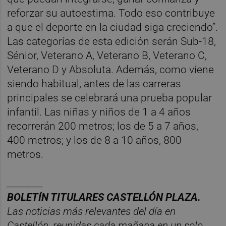
reforzar su autoestima. Todo eso contribuye
a que el deporte en la ciudad siga creciendo”.
Las categorías de esta edición serán Sub-18,
Sénior, Veterano A, Veterano B, Veterano C,
Veterano D y Absoluta. Además, como viene
siendo habitual, antes de las carreras
principales se celebrará una prueba popular
infantil. Las niñas y niños de 1 a 4 años
recorrerán 200 metros; los de 5 a 7 años,
400 metros; y los de 8 a 10 años, 800
metros.
________
BOLET
Í
N TITULARES CASTELL
ÓN PLAZA.
Las noticias m
á
s relevantes del d
í
a en
Castelló
n, reunidas cada ma
ñana en un solo