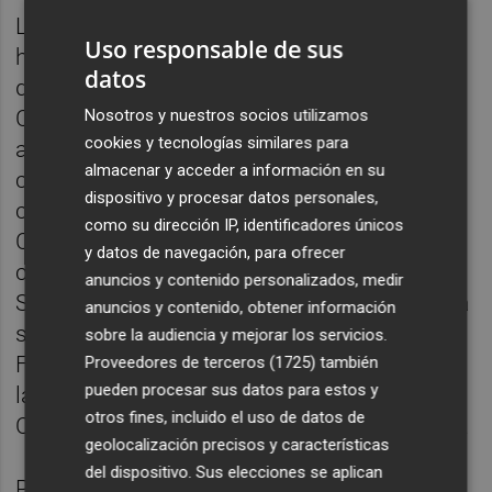
La prueba contará con un circuito
Uso responsable de sus
homologado, con salida y llegada en la sede
datos
del Patronato de Deportes, en la calle
Columbretes. El recorrido transcurrirá por
Nosotros y nuestros socios utilizamos
cookies y tecnologías similares para
algunas de las principales calles de la
almacenar y acceder a información en su
ciudad. Desde la calle Columbretes, los
dispositivo y procesar datos personales,
corredores se dirigirán hacia el estadio
como su dirección IP, identificadores únicos
Castalia por el Camino de la Plana,
y datos de navegación, para ofrecer
continuarán por la calle San Roque y la calle
anuncios y contenido personalizados, medir
Sanahuja hasta la plaza María Agustina, para
anuncios y contenido, obtener información
seguir por la calle Gobernador hasta la plaza
sobre la audiencia y mejorar los servicios.
Fadrell. Desde allí, el trazado continuará por
Proveedores de terceros (1725)
también
pueden procesar sus datos para estos y
la calle Maestro Ripollés y la calle Clara
otros fines, incluido el uso de datos de
Campoamor hasta alcanzar la línea de meta.
geolocalización precisos y características
del dispositivo. Sus elecciones se aplican
Por su parte, el presidente de Run Addiction