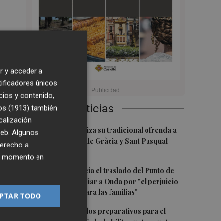
5
7:38
r y acceder a
tificadores únicos
cios y contenido,
Últimas Noticias
os (1913)
también
calización
1
El Villarreal realiza su tradicional ofrenda a
 web. Algunos
la Mare de Déu de Gràcia y Sant Pasqual
derecho a
Baylón
ier momento en
2
Vila-real denuncia el traslado del Punto de
Encuentro Familiar a Onda por "el perjuicio
que supondrá para las familias"
PTAR TODO
3
Oropesa ultima los preparativos para el