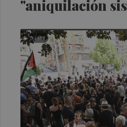
"aniquilación si
1 / 118