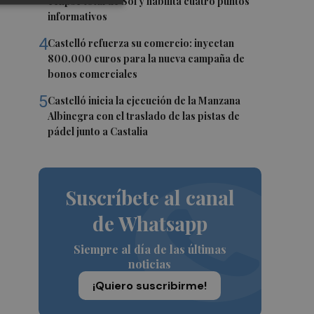
eclipse total de Sol y habilita cuatro puntos
informativos
4
Castelló refuerza su comercio: inyectan
800.000 euros para la nueva campaña de
bonos comerciales
5
Castelló inicia la ejecución de la Manzana
Albinegra con el traslado de las pistas de
pádel junto a Castalia
Suscríbete al canal
de Whatsapp
Siempre al día de las últimas
noticias
¡Quiero suscribirme!