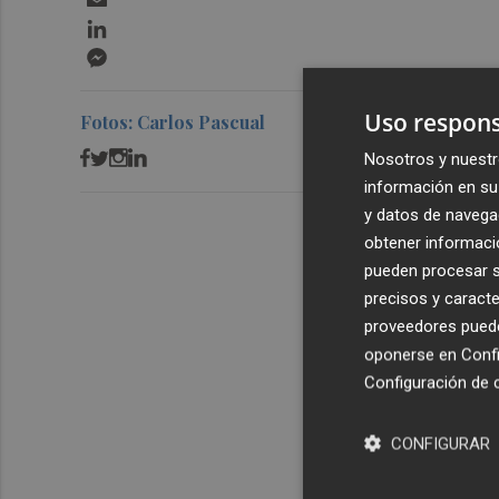
LinkedIn
Messenger
Uso respons
Fotos: Carlos Pascual
Nosotros y nuestr
información en su 
y datos de navega
obtener informació
pueden procesar su
precisos y caracte
proveedores pueden
oponerse en
Confi
Configuración de 
CONFIGURAR