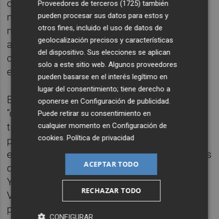
cercana a los 500.000 euros. Y con la última
Proveedores de terceros (1725)
también
pueden procesar sus datos para estos y
modificación de crédito son más de 1,1
otros fines, incluido el uso de datos de
millones de euros los que vamos a destinar
geolocalización precisos y características
al área de vivienda, lo que reafirma nuestro
del dispositivo. Sus elecciones se aplican
compromiso con la sociedad castellonense
solo a este sitio web. Algunos proveedores
en este tema”.
pueden basarse en el interés legítimo en
lugar del consentimiento; tiene derecho a
Begoña Carrasco ha recordado también que
oponerse en
Configuración de publicidad
.
“desde el Gobierno de la ciudad se está
Puede retirar su consentimiento en
cualquier momento en
Configuración de
tramitando la disposición del suelo para
cookies
.
Política de privacidad
permitir la construcción de 3.800 viviendas
en diferentes zonas de nuestra ciudad, de las
ACEPTAR TODO
que más del 40% son de protección pública.
Y hemos ido de la mano de la Generalitat
RECHAZAR TODO
Valenciana, cediendo dos parcelas que
permitirán la construcción de 123 viviendas
CONFIGURAR