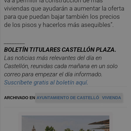
va a permitir la construcción de más
viviendas que ayudarán a aumentar la oferta
para que puedan bajar también los precios
de los pisos y hacerlos más asequibles”.
________
BOLET
Í
N TITULARES CASTELL
ÓN PLAZA.
Las noticias m
á
s relevantes del d
í
a en
Castelló
n, reunidas cada ma
ñana en un solo
correo para empezar el d
í
a informado.
Suscr
í
bete gratis al bolet
í
n aqu
í.
ARCHIVADO EN
AYUNTAMIENTO DE CASTELLÓ
VIVIENDA