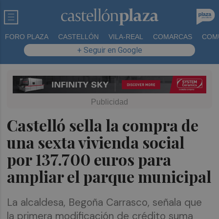
FORO PLAZA
CASTELLÓN
VILA-REAL
COMARCAS
COM
+ Seguir en Google
Castelló sella la compra de
una sexta vivienda social
por 137.700 euros para
ampliar el parque municipal
La alcaldesa, Begoña Carrasco, señala que
la primera modificación de crédito suma