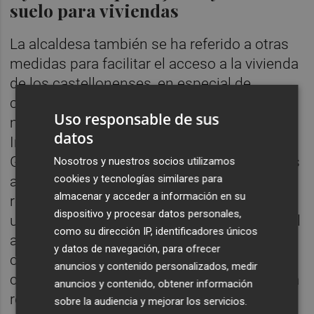
suelo para viviendas
La alcaldesa también se ha referido a otras
medidas para facilitar el acceso a la vivienda
de los castellonenses, en especial de
colectivos con más dificultades en estos
Uso responsable de sus
momentos para acceder a una vivienda.
datos
Iniciativas que está poniendo en marcha el
Gobierno de la ciudad, “como son las ayudas
Nosotros y nuestros socios utilizamos
cookies y tecnologías similares para
al alquiler joven, que hemos aprobado
almacenar y acceder a información en su
recientemente y a la que vamos a destinar
dispositivo y procesar datos personales,
una partida de 400.000 euros para facilitar el
como su dirección IP, identificadores únicos
acceso a la vivienda a los más jóvenes de la
y datos de navegación, para ofrecer
ciudad de Castellón”. Carrasco también ha
anuncios y contenido personalizados, medir
citado que “vamos a seguir apostando por la
anuncios y contenido, obtener información
rehabilitación de vivienda, con una cifra
sobre la audiencia y mejorar los servicios.