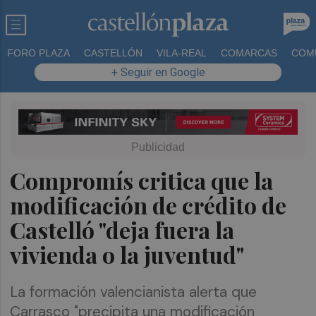
FORO PLAZA
CASTELLÓN
VILA-REAL
COMARCAS
COM
+ Seguir en Google
Compromís critica que la
modificación de crédito de
Castelló "deja fuera la
vivienda o la juventud"
La formación valencianista alerta que
Carrasco "precipita una modificación