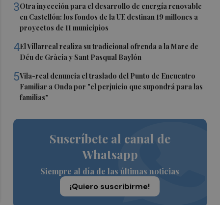
3
Otra inyección para el desarrollo de energía renovable
en Castellón: los fondos de la UE destinan 19 millones a
proyectos de 11 municipios
4
El Villarreal realiza su tradicional ofrenda a la Mare de
Déu de Gràcia y Sant Pasqual Baylón
5
Vila-real denuncia el traslado del Punto de Encuentro
Familiar a Onda por "el perjuicio que supondrá para las
familias"
Suscríbete al canal de
Whatsapp
Siempre al día de las últimas noticias
¡Quiero suscribirme!