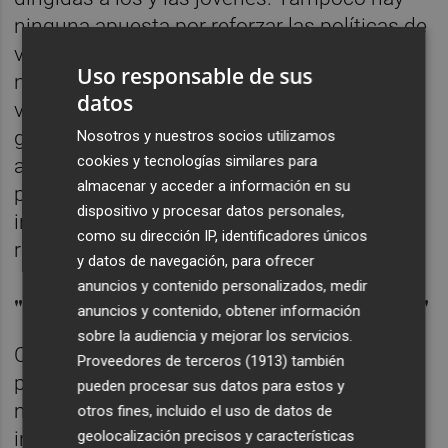
ninguna apuesta por reforzar las políticas de
vivienda. Resulta especialmente grave que
Uso responsable de sus
no se destine ni un euro a la reforma de
datos
viviendas sociales, una actuación que el
gobierno de Carrasco había paralizado y
Nosotros y nuestros socios utilizamos
cookies y tecnologías similares para
aplicado recortes porque decía que no tenía
almacenar y acceder a información en su
presupuesto, y que ahora, a pesar de poder
dispositivo y procesar datos personales,
incorporarlo, sigue paralizando y aplicando
como su dirección IP, identificadores únicos
recortes a la reforma de vivienda social.
y datos de navegación, para ofrecer
anuncios y contenido personalizados, medir
"Ninguna medida medioambiental"
anuncios y contenido, obtener información
sobre la audiencia y mejorar los servicios.
Compromís denuncia también que la
Proveedores de terceros (1913)
también
propuesta no incluye ninguna medida en
pueden procesar sus datos para estos y
materia medioambiental. No hay ninguna
otros fines, incluido el uso de datos de
geolocalización precisos y características
inversión para la instalación de energías