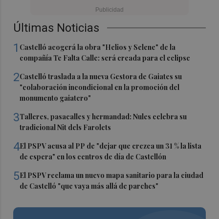
Últimas Noticias
1
Castelló acogerá la obra "Helios y Selene" de la
compañía Te Falta Calle: será creada para el eclipse
2
Castelló traslada a la nueva Gestora de Gaiates su
"colaboración incondicional en la promoción del
monumento gaiatero"
3
Talleres, pasacalles y hermandad: Nules celebra su
tradicional Nit dels Farolets
4
El PSPV acusa al PP de "dejar que crezca un 31 % la lista
de espera" en los centros de día de Castellón
5
El PSPV reclama un nuevo mapa sanitario para la ciudad
de Castelló "que vaya más allá de parches"