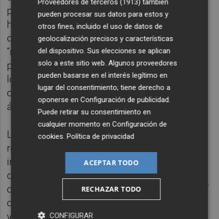
Proveedores de terceros (1913)
también
perpetuado una situación de injusticia
pueden procesar sus datos para estos y
histórica que arrastramos desde la abolición
otros fines, incluido el uso de datos de
de los Fueros en 1707” y ha añadido que
geolocalización precisos y características
“mientras otros territorios con derecho foral
del dispositivo. Sus elecciones se aplican
solo a este sitio web. Algunos proveedores
pueden desarrollar su propio derecho civil,
pueden basarse en el interés legítimo en
los valencianos seguimos limitados y sin
lugar del consentimiento; tiene derecho a
capacidad plena de autogobierno en este
oponerse en
Configuración de publicidad
.
ámbito”.
Puede retirar su consentimiento en
cualquier momento en
Configuración de
La Declaración Institucional también
cookies
.
Política de privacidad
reclama a
Les Corts Valencianes
que
impulsen una reforma de la Constitución
ACEPTAR TODO
que garantice de manera clara la
competencia en derecho civil valenciano, así
RECHAZAR TODO
como el reconocimiento efectivo de lo que
ya establece el Estatuto de Autonomía.
CONFIGURAR