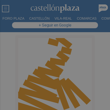
FORO PLAZA
CASTELLÓN
VILA-REAL
COMARCAS
COM
+ Seguir en Google