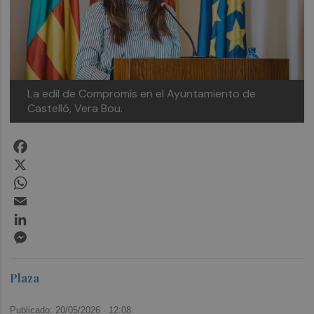
La edil de Compromís en el Ayuntamiento de
Castelló, Vera Bou.
Facebook
X
WhatsApp
Email
LinkedIn
Messenger
Plaza
Publicado: 20/05/2026 ·
12:08