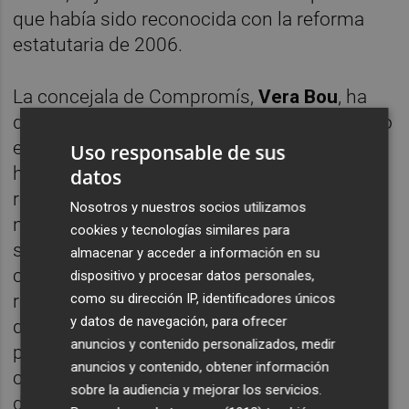
que había sido reconocida con la reforma
estatutaria de 2006.
La concejala de Compromís,
Vera Bou
, ha
defendido que “el derecho civil valenciano no
es una cuestión jurídica menor, sino una
Uso responsable de sus
herramienta fundamental para dar
datos
respuestas propias a la realidad social de
Nosotros y nuestros socios utilizamos
nuestro territorio”. En este sentido, ha
cookies y tecnologías similares para
subrayado que “hablamos de legislar sobre
almacenar y acceder a información en su
cuestiones tan importantes como las
dispositivo y procesar datos personales,
como su dirección IP, identificadores únicos
relaciones familiares, la convivencia o los
y datos de navegación, para ofrecer
derechos de las personas desde una
anuncios y contenido personalizados, medir
perspectiva valenciana y adaptada a nuestro
anuncios y contenido, obtener información
contexto”. Bou ha criticado que “las
sobre la audiencia y mejorar los servicios.
decisiones del Tribunal Constitucional han