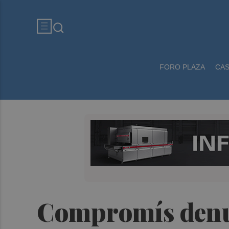
FORO PLAZA
CA
Compromís denun