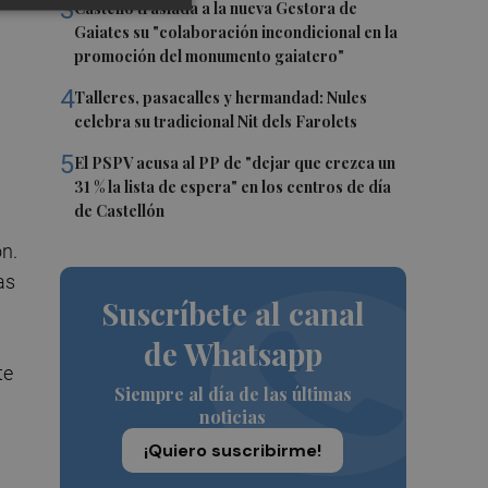
3
Castelló traslada a la nueva Gestora de
Gaiates su "colaboración incondicional en la
promoción del monumento gaiatero"
4
Talleres, pasacalles y hermandad: Nules
celebra su tradicional Nit dels Farolets
5
El PSPV acusa al PP de "dejar que crezca un
31 % la lista de espera" en los centros de día
de Castellón
ón.
as
Suscríbete al canal
de Whatsapp
te
Siempre al día de las últimas
noticias
¡Quiero suscribirme!