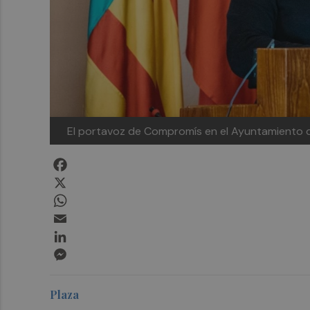
El portavoz de Compromís en el Ayuntamiento de
Facebook
X
WhatsApp
Email
LinkedIn
Messenger
Plaza