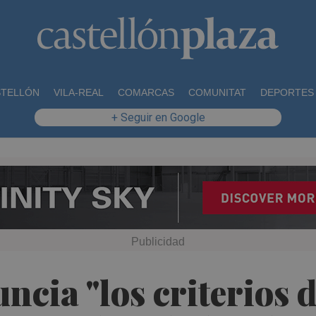
STELLÓN
VILA-REAL
COMARCAS
COMUNITAT
DEPORTES
+ Seguir en Google
cia "los criterios d