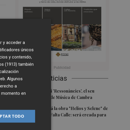
o
y
r y acceder a
tificadores únicos
por
cios y contenido,
en
os (1913)
también
e
calización
Últimas Noticias
 web. Algunos
derecho a
.
1
Culla estrena hui 'Ressonàncies', el seu
ier momento en
primer Festival de Música de Cambra
l.
2
Castelló acogerá la obra "Helios y Selene" de
la compañía Te Falta Calle: será creada para
PTAR TODO
x
el eclipse