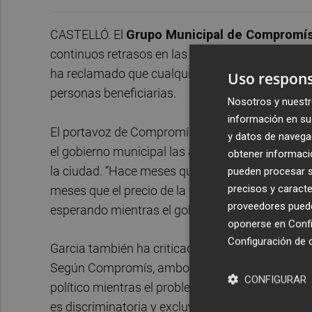
CASTELLÓ. El
Grupo Municipal de Compromí
continuos retrasos en las ayudas municipales al
ha reclamado que cualquier convocatoria tenga c
Uso respons
personas beneficiarias.
Nosotros y nuestr
información en su 
El portavoz de Compromís,
Ignasi Garcia
, ha 
y datos de navega
el gobierno municipal las ayudas sigan sin llega
obtener informació
la ciudad. “Hace meses que Begoña Carrasco anu
pueden procesar su
precisos y caracte
meses que el precio de la vivienda sigue subien
proveedores pueden
esperando mientras el gobierno municipal acumul
oponerse en
Confi
Configuración de 
Garcia también ha criticado la polémica abierta
Según Compromís, ambos partidos están utilizan
CONFIGURAR
político mientras el problema real sigue sin res
es discriminatoria y excluyente. Pero lo más so