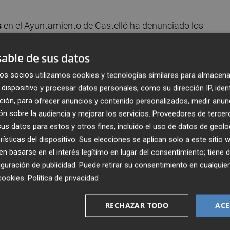
s
en el Ayuntamiento de Castelló ha denunciado los
 alquiler anunciadas por el gobierno de
Begoña Carrasc
omo criterio principal la situación económica de las
able de sus datos
os socios utilizamos cookies y tecnologías similares para almacena
dispositivo y procesar datos personales, como su dirección IP, iden
lamentado que meses después de los anuncios realizados 
ción, para ofrecer anuncios y contenido personalizados, medir anun
r mientras los precios del alquiler continúan aumentando 
n sobre la audiencia y mejorar los servicios.
Proveedores de tercer
ncia ayudas al alquiler para jóvenes que no llegan y hac
s datos para estos y otros fines, incluido el uso de datos de geolo
rísticas del dispositivo. Sus elecciones se aplican solo a este sitio
do. Las necesidades de la ciudadanía no pueden seguir
 basarse en el interés legítimo en lugar del consentimiento; tiene 
a titulares que después no se materializan”, ha afirmado
guración de publicidad
. Puede retirar su consentimiento en cualqu
cookies
.
Política de privacidad
 entre PP y Vox en torno a la denominada prioridad naciona
do una cuestión ideológica para intentar obtener rédito
RECHAZAR TODO
ACE
olverse. “La propuesta de prioridad nacional que planteó Vo
rprendente es ver cómo PP y Vox intentan ahora atribuirse