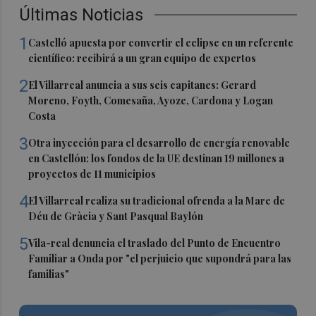
Últimas Noticias
1
Castelló apuesta por convertir el eclipse en un referente
científico: recibirá a un gran equipo de expertos
2
El Villarreal anuncia a sus seis capitanes: Gerard
Moreno, Foyth, Comesaña, Ayoze, Cardona y Logan
Costa
3
Otra inyección para el desarrollo de energía renovable
en Castellón: los fondos de la UE destinan 19 millones a
proyectos de 11 municipios
4
El Villarreal realiza su tradicional ofrenda a la Mare de
Déu de Gràcia y Sant Pasqual Baylón
5
Vila-real denuncia el traslado del Punto de Encuentro
Familiar a Onda por "el perjuicio que supondrá para las
familias"