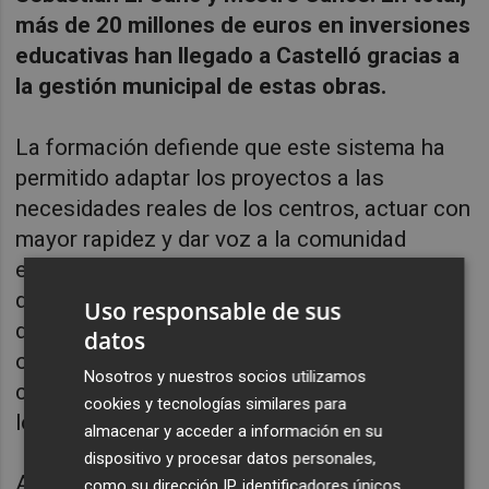
más de 20 millones de euros en inversiones
educativas han llegado a Castelló gracias a
la gestión municipal de estas obras.
La formación defiende que este sistema ha
permitido adaptar los proyectos a las
necesidades reales de los centros, actuar con
mayor rapidez y dar voz a la comunidad
educativa. Por ello, considera imprescindible
que el gobierno local no renuncie a este tipo
Uso responsable de sus
de inversión, ya sea a través del Pla Edificant
datos
o de cualquier nuevo mecanismo de
Nosotros y nuestros socios utilizamos
colaboración que garantice la continuidad de
cookies y tecnologías similares para
los proyectos acordados.
almacenar y acceder a información en su
dispositivo y procesar datos personales,
Además, la coalición denuncia que esta
como su dirección IP, identificadores únicos