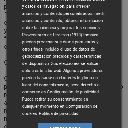
parálisis llega a pesar de que el Partido
y datos de navegación, para ofrecer
anuncios y contenido personalizados, medir
Popular prometió durante la campaña
anuncios y contenido, obtener información
electoral completar el 100 % del Pla Edificant
sobre la audiencia y mejorar los servicios.
y dar apoyo técnico a los ayuntamientos para
Proveedores de terceros (1913)
también
facilitar la construcción y rehabilitación de
pueden procesar sus datos para estos y
centros. Un compromiso que también se
otros fines, incluido el uso de datos de
incluyó en el programa de gobierno del
geolocalización precisos y características
Consell para el curso 2024-2025.
del dispositivo. Sus elecciones se aplican
solo a este sitio web. Algunos proveedores
pueden basarse en el interés legítimo en
Compromís subraya que las intervenciones
lugar del consentimiento; tiene derecho a
pendientes no son actuaciones menores, sino
oponerse en
Configuración de publicidad
.
reformas integrales, ampliaciones y, en
Puede retirar su consentimiento en
algunos casos, la construcción completa de
cualquier momento en
Configuración de
nuevos centros escolares. Se trata de obras
cookies
.
Política de privacidad
muy necesarias para garantizar unas
condiciones dignas para el alumnado y el