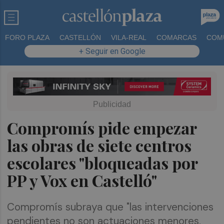
FORO PLAZA
CASTELLÓN
VILA-REAL
COMARCAS
COM
+ Seguir en Google
Compromís pide empezar
las obras de siete centros
escolares "bloqueadas por
PP y Vox en Castelló"
Compromís subraya que "las intervenciones
pendientes no son actuaciones menores,