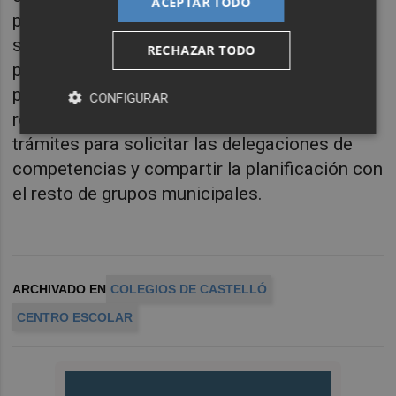
ACEPTAR TODO
personal docente, y que además podrían
suponer un importante impulso económico
RECHAZAR TODO
para la ciudad gracias a la generación de
puestos de trabajo. Por ello, la formación
CONFIGURAR
reclama reactivar con la máxima urgencia los
trámites para solicitar las delegaciones de
competencias y compartir la planificación con
el resto de grupos municipales.
ARCHIVADO EN
COLEGIOS DE CASTELLÓ
CENTRO ESCOLAR