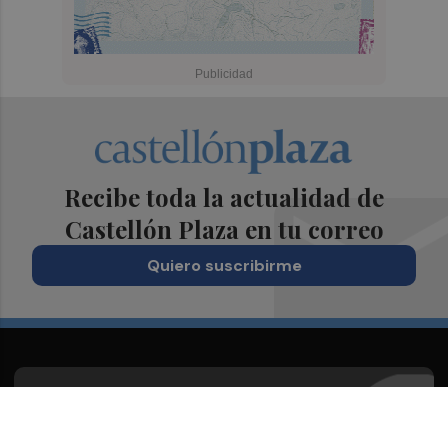
Recibe toda la actualidad de
Castellón Plaza en tu correo
Quiero suscribirme
Suscríbete al Boletín
Todos los días a primera hora en tu email