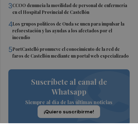
3
CCOO denuncia la movilidad de personal de enfermería
en el Hospital Provincial de Castellón
4
Los grupos políticos de Onda se unen para impulsar la
reforestación y las ayudas a los afectados por el
incendio
5
PortCastelló promueve el conocimiento de la red de
faros de Castellón mediante un portal web especializado
Suscríbete al canal de
Whatsapp
Siempre al día de las últimas noticias
¡Quiero suscribirme!