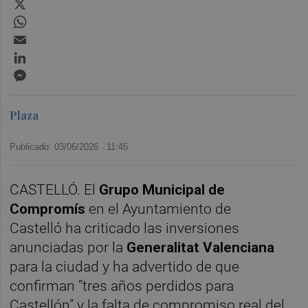
X
WhatsApp
Email
LinkedIn
Messenger
Plaza
Publicado: 03/06/2026 ·
11:45
CASTELLÓ. El
Grupo Municipal de
Compromís
en el Ayuntamiento de
Castelló ha criticado las inversiones
anunciadas por la
Generalitat Valenciana
para la ciudad y ha advertido de que
confirman “tres años perdidos para
Castellón” y la falta de compromiso real del