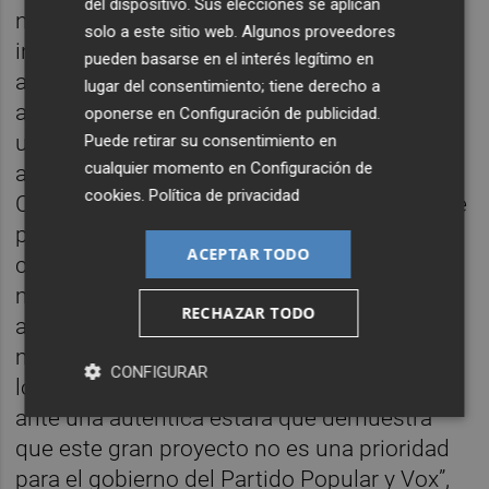
del dispositivo. Sus elecciones se aplican
nuevo Hospital General. Necesitamos una
solo a este sitio web. Algunos proveedores
infraestructura moderna, ambiciosa y
pueden basarse en el interés legítimo en
adaptada a las necesidades asistenciales
lugar del consentimiento; tiene derecho a
actuales. Pero lo que nos encontramos es
oponerse en
Configuración de publicidad
.
una reducción drástica de las inversiones
Puede retirar su consentimiento en
cualquier momento en
Configuración de
anunciadas”, ha denunciado. El portavoz de
cookies
.
Política de privacidad
Compromís ha recordado que el proyecto se
presentó inicialmente con una inversión
ACEPTAR TODO
cercana a los 600 millones de euros,
mientras que ahora la previsión plurianual
RECHAZAR TODO
anunciada por la Generalitat es de solo 141
millones. “Hablamos de una cuarta parte de
CONFIGURAR
lo que se anunció. Evidentemente, estamos
ante una auténtica estafa que demuestra
que este gran proyecto no es una prioridad
para el gobierno del Partido Popular y Vox”,