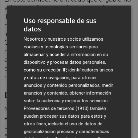
valenciano “parece más preocupado por
llegar a las próximas elecciones con una
Uso responsable de sus
maqueta bajo el brazo que por ejecutar las
datos
inversiones que necesita la ciudad”.
Nosotros y nuestros socios utilizamos
Compromís también ha denunciado la
cookies y tecnologías similares para
paralización de otras infraestructuras
almacenar y acceder a información en su
educativas estratégicas, como los
dispositivo y procesar datos personales,
conservatorios, de los que “no hay noticias,
como su dirección IP, identificadores únicos
ni calendario ni compromisos claros”.
y datos de navegación, para ofrecer
anuncios y contenido personalizados, medir
El Hospital General de Castelló
anuncios y contenido, obtener información
sobre la audiencia y mejorar los servicios.
No obstante, Garcia ha centrado sus críticas
Proveedores de terceros (1913)
también
pueden procesar sus datos para estos y
en la situación del nuevo Hospital General
otros fines, incluido el uso de datos de
Universitario de Castellón. “Lo más
geolocalización precisos y características
escandaloso es lo que está pasando con el