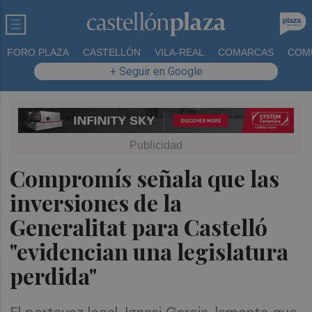
FORO PLAZA
CASTELLÓN
VILA-REAL
COMARCAS
COM
+ Seguir en Google
Compromís señala que las
inversiones de la
Generalitat para Castelló
"evidencian una legislatura
perdida"