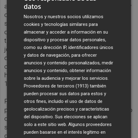
datos
asociaciones vecinales, entidades sociales y
casas regionales. A partir de las 10.45 horas
Nosotros y nuestros socios utilizamos
se celebrarán actuaciones de bailes latinos,
cookies y tecnologías similares para
canto, bailes regionales, bailes de salón,
almacenar y acceder a información en su
dispositivo y procesar datos personales,
tango, zumba, sevillanas, dolçaina i tabal,
como su dirección IP, identificadores únicos
jotas y coros, con la participación de
y datos de navegación, para ofrecer
diferentes colectivos. El encuentro finalizará
anuncios y contenido personalizados, medir
con una comida de hermandad a las 14.00
anuncios y contenido, obtener información
horas y el cierre de la jornada será a las
sobre la audiencia y mejorar los servicios.
17.00 horas.
Proveedores de terceros (1913)
también
pueden procesar sus datos para estos y
Por su parte,
José Antonio Lázaro
,
otros fines, incluido el uso de datos de
geolocalización precisos y características
presidente del Centro Aragonés, ha señalado
del dispositivo. Sus elecciones se aplican
que “todos juntos formamos ese entramado
solo a este sitio web. Algunos proveedores
social que representa todas las actividades
pueden basarse en el interés legítimo en
que realizan todas las asociaciones