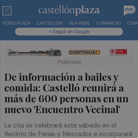
FORO PLAZA
CASTELLÓN
VILA-REAL
COMARCAS
COM
+ Seguir en Google
De información a bailes y
comida: Castelló reunirá a
más de 600 personas en un
nuevo 'Encuentro Vecinal'
La cita se celebrará este sábado en el
Recinto de Ferias y Mercados e incorporará