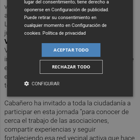
lugar del consentimiento; tiene derecho a
vecinales y las casas regionales; este año va
oponerse en
Configuración de publicidad
.
a ser la primera vez que participamos”.
Puede retirar su consentimiento en
Lázaro ha concluido diciendo que “todos
cualquier momento en
Configuración de
juntos hacemos más grande Castellón”.
cookies
.
Política de privacidad
Vicky Amores
, presidenta de la Federación
Vecinal UPACS, ha destacado que “lo más
ACEPTAR TODO
importante de este encuentro vecinal es que
RECHAZAR TODO
estemos todos allí juntos, ya que entre todo
el movimiento asociativo conformamos el
CONFIGURAR
tejido social de Castellón”.
Cabañero ha invitado a toda la ciudadanía a
participar en esta jornada “para conocer de
cerca el trabajo de las asociaciones,
compartir experiencias y seguir
fortaleciendo esa red vecinal activa que hace