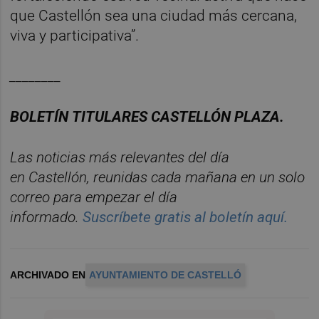
que Castellón sea una ciudad más cercana,
viva y participativa”.
________
BOLET
Í
N
TITULARES
CASTELL
ÓN
PLAZA.
Las noticias m
á
s relevantes del d
í
a
en
Castelló
n
, reunidas cada ma
ñana en un solo
correo para empezar el d
í
a
informado.
Suscr
í
bete
gratis al
bolet
í
n
aqu
í
.
ARCHIVADO EN
AYUNTAMIENTO DE CASTELLÓ