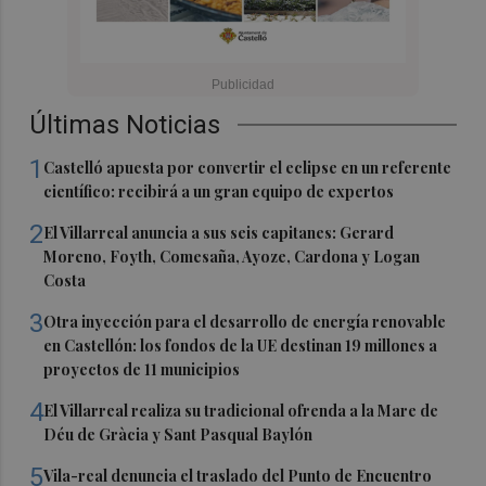
Últimas Noticias
1
Castelló apuesta por convertir el eclipse en un referente
científico: recibirá a un gran equipo de expertos
2
El Villarreal anuncia a sus seis capitanes: Gerard
Moreno, Foyth, Comesaña, Ayoze, Cardona y Logan
Costa
3
Otra inyección para el desarrollo de energía renovable
en Castellón: los fondos de la UE destinan 19 millones a
proyectos de 11 municipios
4
El Villarreal realiza su tradicional ofrenda a la Mare de
Déu de Gràcia y Sant Pasqual Baylón
5
Vila-real denuncia el traslado del Punto de Encuentro