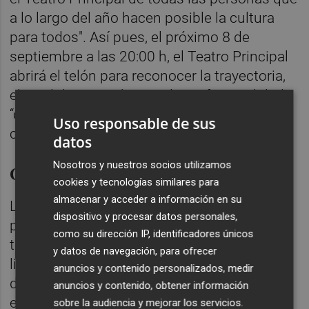
a lo largo del año hacen posible la cultura
para todos". Así pues, el próximo 8 de
septiembre a las 20:00 h, el Teatro Principal
abrirá el telón para reconocer la trayectoria,
el nivel de sus trabajos y la profesionalidad
“de castellonenses destacados por hacer
Uso responsable de sus
cosas extraordinarias”, afirma Carrasco.
datos
Nosotros y nuestros socios utilizamos
Categorías de premios
cookies y tecnologías similares para
almacenar y acceder a información en su
La entrega de premios distinguirá a
dispositivo y procesar datos personales,
personas ilustres en las modalidades de
como su dirección IP, identificadores únicos
teatro, narrativa, excelencia musical,
y datos de navegación, para ofrecer
literatura infantil ilustrada y Por la Paz. Una
anuncios y contenido personalizados, medir
de las novedades de los premios en esta
anuncios y contenido, obtener información
edición, ha avanzado la alcaldesa, es que
sobre la audiencia y mejorar los servicios.