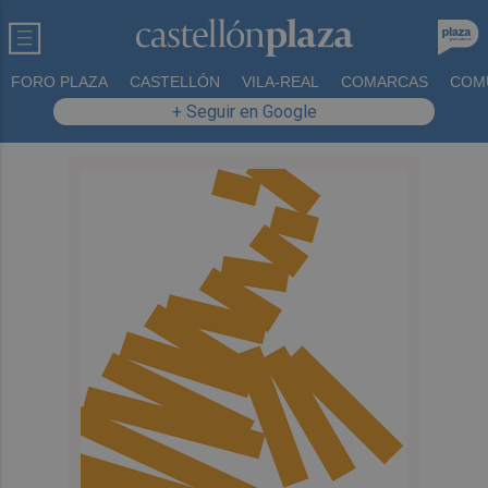
FORO PLAZA
CASTELLÓN
VILA-REAL
COMARCAS
COM
+ Seguir en Google