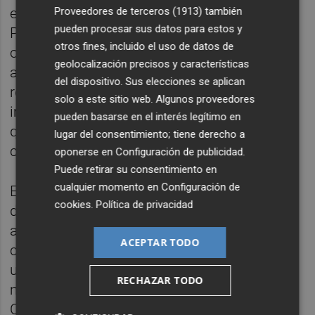
Proveedores de terceros (1913)
también
este año se incorpora también la entrega del
pueden procesar sus datos para estos y
Premio Nacional de Cerámica, que fue
otros fines, incluido el uso de datos de
otorgado en la pasada edición de Cevisama
geolocalización precisos y características
al artista
Carlos Martínez
. “ “Si hablamos de
del dispositivo. Sus elecciones se aplican
reconocer el talento, consideramos que es
solo a este sitio web. Algunos proveedores
importante también visibilizar la relevancia
pueden basarse en el interés legítimo en
que para los castellonenses tiene el sector
lugar del consentimiento; tiene derecho a
cerámico”, declara la primera edil.
oponerse en
Configuración de publicidad
.
Puede retirar su consentimiento en
cualquier momento en
Configuración de
En lo que respecta al acto propiamente
cookies
.
Política de privacidad
dicho, la alcaldesa de Castellón también ha
avanzado que los presentadores serán los
ACEPTAR TODO
cómicos valencianos
Jajaers
. También será
una gala marcada por música, danza y
RECHAZAR TODO
mucha cultura castellonense, por lo que
Carrasco ha informado de que el apartado