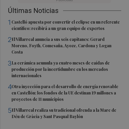
Últimas Noticias
1
Castelló apuesta por convertir el eclipse en un referente
científico: recibirá a un gran equipo de expertos
2
El Villarreal anuncia a sus seis capitanes: Gerard
Moreno, Foyth, Comesaña, Ayoze, Cardona y Logan
Costa
3
La cerámica acumula ya cuatro meses de caídas de
producción por la incertidumbre en los mercados
internacionales
4
Otra inyección para el desarrollo de energía renovable
en Castellón: los fondos de la UE destinan 19 millones a
proyectos de 11 municipios
5
El Villarreal realiza su tradicional ofrenda a la Mare de
Déu de Gràcia y Sant Pasqual Baylón