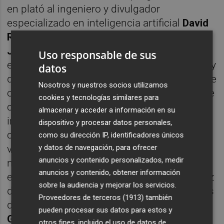
en plató al ingeniero y divulgador
especializado en inteligencia artificial
David
Roldán
y a la periodista científica
Maria
Josep Picó
, que ayudarán a entender qué es
Uso responsable de sus
exactamente la IA, qué posibilidades ofrece y
datos
qué riesgos plantea. A lo largo de la noche se
Nosotros y nuestros socios utilizamos
ofrecerán demostraciones sorprendentes de
cookies y tecnologías similares para
creación de música, imagen y video con
almacenar y acceder a información en su
inteligencia artificial, así como ejemplos de
dispositivo y procesar datos personales,
contenidos manipulados que hacen cada
como su dirección IP, identificadores únicos
y datos de navegación, para ofrecer
vez más difícil distinguir qué es real y que
anuncios y contenido personalizados, medir
no. También habrá una espectacular
anuncios y contenido, obtener información
exhibición protagonizada por un robot capaz
sobre la audiencia y mejorar los servicios.
de bailar y practicar artes marciales, además
Proveedores de terceros (1913)
también
de una entrevista con el ingeniero
Vicent
pueden procesar sus datos para estos y
Gassó
, responsable del proyecto.
otros fines, incluido el uso de datos de