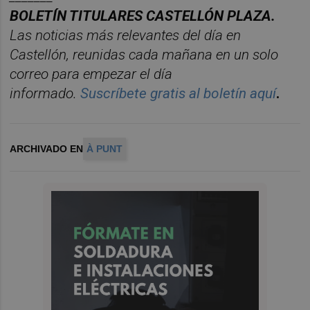
BOLET
Í
N TITULARES CASTELL
ÓN PLAZA.
Las noticias má
s relevantes del d
í
a en
Castelló
n, reunidas cada ma
ñana en un solo
correo para empezar el d
í
a
informado.
Suscr
í
bete
gratis al bolet
í
n aqu
í
.
ARCHIVADO EN
À PUNT