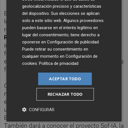
geolocalización precisos y características
El programa también analizará algunos de
del dispositivo. Sus elecciones se aplican
solo a este sitio web. Algunos proveedores
los fenómenos virales más impactantes
pueden basarse en el interés legítimo en
relacionados con la IA y contará con
Manuel
lugar del consentimiento; tiene derecho a
Rossell
, creador de la “Iaia Visenta”, la
oponerse en
Configuración de publicidad
.
influencer virtual valenciana convertida en
Puede retirar su consentimiento en
fenómeno de internet. Además, se abordará
cualquier momento en
Configuración de
el debate sobre la desinformación, los videos
cookies
.
Política de privacidad
falsos y la manipulación digital.
ACEPTAR TODO
Como la inteligencia artificial también abre
nuevas oportunidades.
El retrovisor
RECHAZAR TODO
entrevistará a
Jordi Llinares
, impulsor de
una tecnología que permite a personas con
CONFIGURAR
ELA recuperar su voz gracias a la IA.
También dará a conocer el proyecto Sof-IA, la