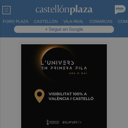
FORO PLAZA
CASTELLÓN
VILA-REAL
COMARCAS
COM
+ Seguir en Google