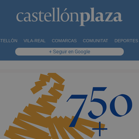
STELLÓN
VILA-REAL
COMARCAS
COMUNITAT
DEPORTES
+ Seguir en Google