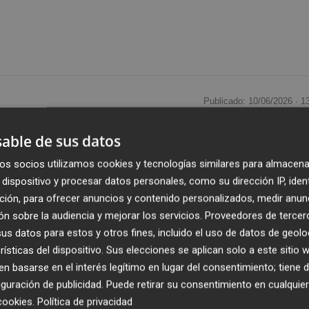
Publicado: 10/06/2026 ·
1
able de sus datos
, adscrita al
Ministerio de Vivienda y Agenda Urbana
,
a la construcción de 43 viviendas asequibles. El proyecto
os socios utilizamos cookies y tecnologías similares para almacena
dispositivo y procesar datos personales, como su dirección IP, iden
archa tras la aprobación en el Consejo de Ministros
ción, para ofrecer anuncios y contenido personalizados, medir anun
ransferir 260 millones a Casa 47 con los que prevé edificar
n sobre la audiencia y mejorar los servicios.
Proveedores de tercer
itorio nacional.
s datos para estos y otros fines, incluido el uso de datos de geolo
rísticas del dispositivo. Sus elecciones se aplican solo a este sitio
e La Plana se llevará a cabo en un solar ubicado en la calle
 basarse en el interés legítimo en lugar del consentimiento; tiene 
etros cuadrados de suelo urbano consolidado residencial 
guración de publicidad
. Puede retirar su consentimiento en cualqu
rocedentes de la Reestructuración Bancaria (Sareb). La
cookies
.
Política de privacidad