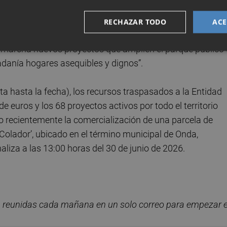
sequibles en este proyecto.
RECHAZAR TODO
ACE
nia García Valls
, ha valorado la importancia de esta
n marcha nuevos proyectos que amplíen el parque público
adanía hogares asequibles y dignos”.
a hasta la fecha), los recursos traspasados a la Entidad
e euros y los 68 proyectos activos por todo el territorio
ado recientemente la comercialización de una parcela de
 Colador’, ubicado en el término municipal de Onda,
naliza a las 13:00 horas del 30 de junio de 2026.
, reunidas cada ma
ñana en un solo correo para empezar e