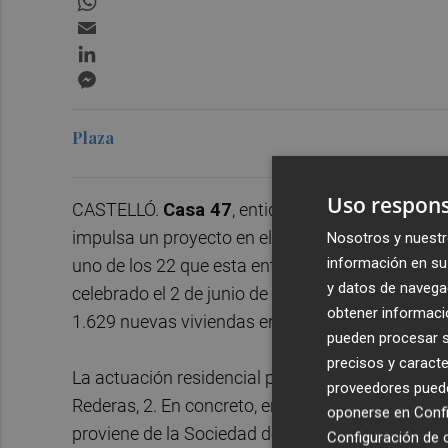
Email
LinkedIn
Messenger
Plaza
Uso respons
CASTELLÓ.
Casa 47
, entidad estatal de vivienda
impulsa un proyecto en el
Grau de Castelló
par
Nosotros y nuestr
información en su 
uno de los 22 que esta entidad prevé poner en m
y datos de navega
celebrado el 2 de junio de la autorización para t
obtener informació
1.629 nuevas viviendas en 22 municipios del terr
pueden procesar su
precisos y caracte
La actuación residencial prevista en la capital d
proveedores pueden
Rederas, 2. En concreto, en un solar de 1.187 m
oponerse en
Confi
proviene de la Sociedad de Gestión de Activos p
Configuración de 