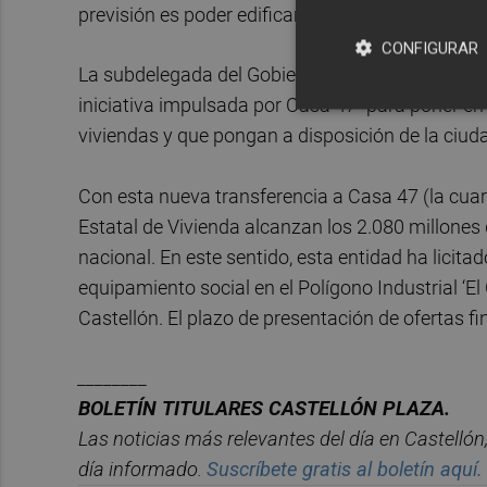
previsión es poder edificar hasta 43 viviendas a
CONFIGURAR
La subdelegada del Gobierno en Castellón,
Anto
iniciativa impulsada por Casa 47 “para poner e
viviendas y que pongan a disposición de la ciud
Con esta nueva transferencia a Casa 47 (la cuart
Estatal de Vivienda alcanzan los 2.080 millones d
nacional. En este sentido, esta entidad ha licit
equipamiento social en el Polígono Industrial ‘El
Castellón. El plazo de presentación de ofertas fi
________
BOLET
Í
N TITULARES CASTELL
ÓN PLAZA.
Las noticias m
á
s relevantes del d
í
a en Castelló
n
d
í
a informado.
Suscr
í
bete gratis al bolet
í
n aqu
í.