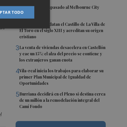
1
Awer Mabil, traspasado al Melbourne City
PTAR TODO
2
Investigadores datan el Castillo de La Villa de
 de
El Toro en el siglo XIII y acreditan su origen
cristiano
3
La venta de viviendas desacelera en Castellón
y cae un 15%: el alza del precio se contiene y
los extranjeros ganan cuota
4
Vila-real inicia los trabajos para elaborar su
primer Plan Municipal de Igualdad de
Oportunidades
5
Burriana decidirá en el Pleno si destina cerca
de un millón a la remodelación integral del
Camí Fondo
l