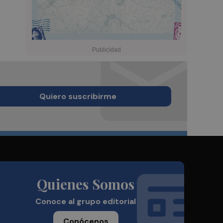
Quiero suscribirme
Quienes Somos
Conoce al grupo editorial
Conócenos