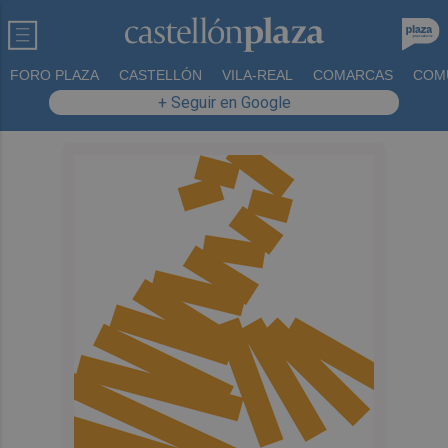
FORO PLAZA
CASTELLÓN
VILA-REAL
COMARCAS
COM
+ Seguir en Google