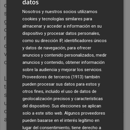
datos
celebración en el distrito marítimo y el
Nosotros y nuestros socios utilizamos
sentimiento con el que los graueros y
cookies y tecnologías similares para
graueras rinden homenaje a la patrona de la
almacenar y acceder a información en su
ciudad. Según ha señalado, esta tradición
dispositivo y procesar datos personales,
refleja el fuerte vínculo del Grau con la Mare
como su dirección IP, identificadores únicos
de Déu del Lledó y el compromiso del
y datos de navegación, para ofrecer
vecindario por mantener vivas sus
anuncios y contenido personalizados, medir
costumbres.
anuncios y contenido, obtener información
sobre la audiencia y mejorar los servicios.
Proveedores de terceros (1913)
también
La responsable municipal ha subrayado
pueden procesar sus datos para estos y
también que esta misa simboliza el
otros fines, incluido el uso de datos de
sentimiento de pertenencia y la identidad de
geolocalización precisos y características
un pueblo que vive con intensidad sus
del dispositivo. Sus elecciones se aplican
celebraciones y participa activamente en los
solo a este sitio web. Algunos proveedores
actos que forman parte de su historia.
pueden basarse en el interés legítimo en
lugar del consentimiento; tiene derecho a