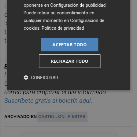
oponerse en
Configuración de publicidad
.
La eucaristía se ha celebrado una semana
Puede retirar su consentimiento en
después de los actos centrales dedicados a
cualquier momento en
Configuración de
la patrona de Castelló de la Plana y ha
cookies
.
Política de privacidad
transcurrido en un ambiente marcado por la
tradición, la devoción y el fervor popular.
ACEPTAR TODO
________
RECHAZAR TODO
BOLET
Í
N TITULARES CASTELL
ÓN PLAZA.
Las noticias m
á
s relevantes del d
í
a en
CONFIGURAR
Castelló
n, reunidas cada ma
ñana en un solo
correo para empezar el d
í
a informado.
Suscríbete gratis al boletín aquí.
ARCHIVADO EN
CASTELLON
FIESTAS