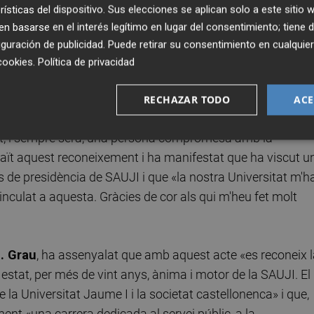
 inicis. En finalitzar el programa, ha tingut lloc l’acte
rísticas del dispositivo. Sus elecciones se aplican solo a este sitio
Arquimbau com a president honorífic de SAUJI per part
 basarse en el interés legítimo en lugar del consentimiento; tiene 
sidenta de SAUJI, que li han fet entrega d’una placa
guración de publicidad
. Puede retirar su consentimiento en cualqu
cookies
.
Política de privacidad
 president honorífic simbolitza l’agraïment a la seua
RECHAZAR TODO
ACE
també, a la seua estima a la universitat pública de
t, i sempre serà, una persona compromesa amb la
aït aquest reconeixement i ha manifestat que ha viscut u
 de presidència de SAUJI i que «la nostra Universitat m'h
nculat a aquesta. Gràcies de cor als qui m'heu fet molt
. Grau
, ha assenyalat que amb aquest acte «es reconeix 
 estat, per més de vint anys, ànima i motor de la SAUJI. El
re la Universitat Jaume I i la societat castellonenca» i que,
t «una carrera dedicada al servei públic, a la