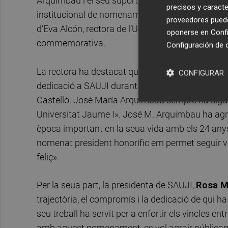
Arquimbau i el seu suport a la Universitat des dels
precisos y caracte
institucional de nomenament públic de José M. 
proveedores pueden
d’Eva Alcón, rectora de l’UJI, i Rosa M. Grau, pre
oponerse en
Confi
commemorativa.
Configuración de 
La rectora ha destacat que «el nomenament com a
CONFIGURAR
dedicació a SAUJI durant més de dues dècades i, 
Castelló. José María Arquimbau sempre ha sigu
Universitat Jaume I». José M. Arquimbau ha agr
època important en la seua vida amb els 24 anys
nomenat president honorífic em permet seguir vi
feliç».
Per la seua part, la presidenta de SAUJI,
Rosa M
trajectòria, el compromís i la dedicació de qui ha
seu treball ha servit per a enfortir els vincles ent
amb aquest nomenament, es vol agrair públicamen