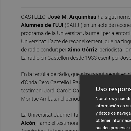
CASTELLÓ.
José M. Arquimbau
ha sigut nomen
Alumnes de l’UJI
(SAUJI) en un acte de recone
programa de la Universitat Jaume I per a enfortir l
Universitat. L’acte de reconeixement, que ha tingu
de ràdio conduït per
Ximo Górriz
, periodista i 
La radio en Castellón desde 1933 escrit per José
En la tertúlia de ràdio, que s’ha pogut seguir en 
d’Onda Cero Castelló i Raul Puchol, director de 
Uso respons
testimoni Jordi García Candau, exdirector genera
Montse Arribas, i el periodista Eduardo Mas.
Nosotros y nuestr
información en su 
y datos de navega
La Universitat Jaume I també ha estat present en
obtener informació
Alcón
, i amb el testimoni de tots els exrectors
pueden procesar su