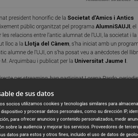
at president honorífic de la
Societat d’Amics i Antics
ixement públic organitzat pel programa
AlumniSAUJI
, el
es relacions entre l’antic alumnat de l’UJI, la societat i la
t lloc a la
Llotja del Cànem
, s’ha iniciat amb un progra
antic alumne de l’UJI, on s’ha posat veu a anècdotes del llib
 M. Arquimbau i publicat per la
Universitat Jaume I
.
directe per streaming, han participat Lorena Pardo, periodi
COPE Castellón. Així mateix, han participat amb el seu
able de sus datos
l de RTVE; Xavier Latorre, redactor de RTVE, la periodista
os socios utilizamos cookies y tecnologías similares para almacena
dispositivo y procesar datos personales, como su dirección IP, iden
ción, para ofrecer anuncios y contenido personalizados, medir anun
 el programa de ràdio amb la participació de la rectora,
E
n sobre la audiencia y mejorar los servicios.
Proveedores de tercer
 de l’UJI que han destacat el compromís de José M.
s datos para estos y otros fines, incluido el uso de datos de geolo