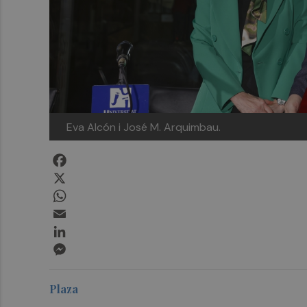
Eva Alcón i José M. Arquimbau.
Facebook
X
WhatsApp
Email
LinkedIn
Messenger
Plaza