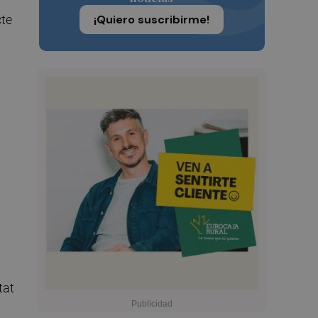
cte
¡Quiero suscribirme!
tat