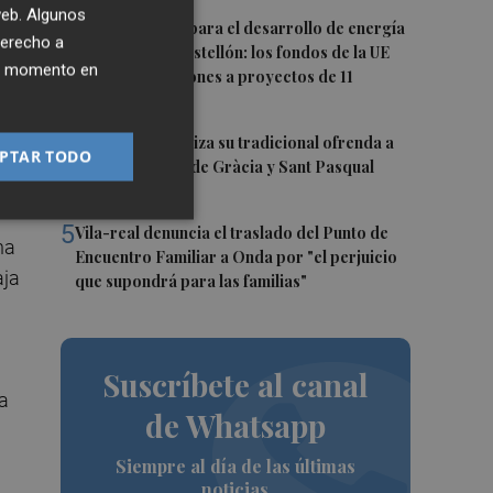
 web. Algunos
3
Otra inyección para el desarrollo de energía
derecho a
renovable en Castellón: los fondos de la UE
ier momento en
destinan 19 millones a proyectos de 11
municipios
4
El Villarreal realiza su tradicional ofrenda a
PTAR TODO
la Mare de Déu de Gràcia y Sant Pasqual
Baylón
5
Vila-real denuncia el traslado del Punto de
na
Encuentro Familiar a Onda por "el perjuicio
aja
que supondrá para las familias"
Suscríbete al canal
la
de Whatsapp
Siempre al día de las últimas
noticias