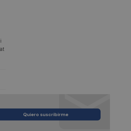
a
i
at
Quiero suscribirme