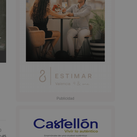
0
2:45