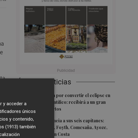
ma
re
sta
Últimas Noticias
1
Castelló apuesta por convertir el eclipse en
un referente científico: recibirá a un gran
r y acceder a
equipo de expertos
tificadores únicos
cios y contenido,
2
va
El Villarreal anuncia a sus seis capitanes:
os (1913)
también
Gerard Moreno, Foyth, Comesaña, Ayoze,
Cardona y Logan Costa
calización