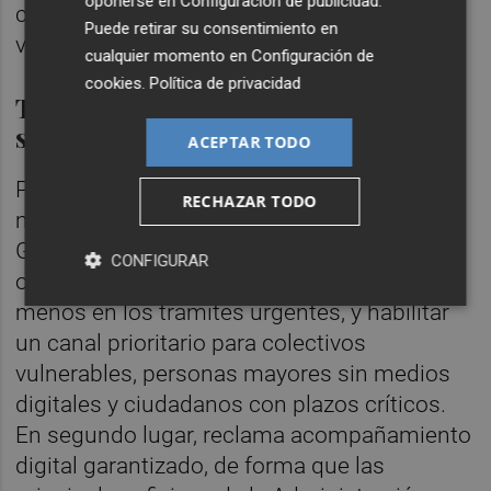
oponerse en
Configuración de publicidad
.
castiga especialmente a los más
Puede retirar su consentimiento en
vulnerables”.
cualquier momento en
Configuración de
cookies
.
Política de privacidad
Tres medidas para aportar
soluciones
ACEPTAR TODO
Por ello, el Partido Popular plantea tres
RECHAZAR TODO
medidas concretas. En primer lugar, exige al
Gobierno de España poner fin a la cita previa
CONFIGURAR
obligatoria para la atención presencial, al
menos en los trámites urgentes, y habilitar
un canal prioritario para colectivos
vulnerables, personas mayores sin medios
digitales y ciudadanos con plazos críticos.
En segundo lugar, reclama acompañamiento
digital garantizado, de forma que las