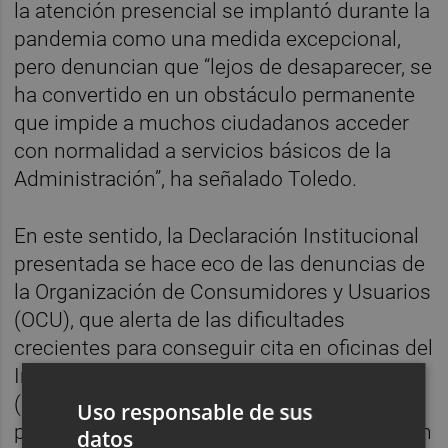
la atención presencial se implantó durante la
pandemia como una medida excepcional,
pero denuncian que “lejos de desaparecer, se
ha convertido en un obstáculo permanente
que impide a muchos ciudadanos acceder
con normalidad a servicios básicos de la
Administración”, ha señalado Toledo.
En este sentido, la Declaración Institucional
presentada se hace eco de las denuncias de
la Organización de Consumidores y Usuarios
(OCU), que alerta de las dificultades
crecientes para conseguir cita en oficinas del
Instituto Nacional de la Seguridad Social
(INSS) y del SEPE. En muchos casos, las
Uso responsable de sus
personas usuarias no consiguen atención en
datos