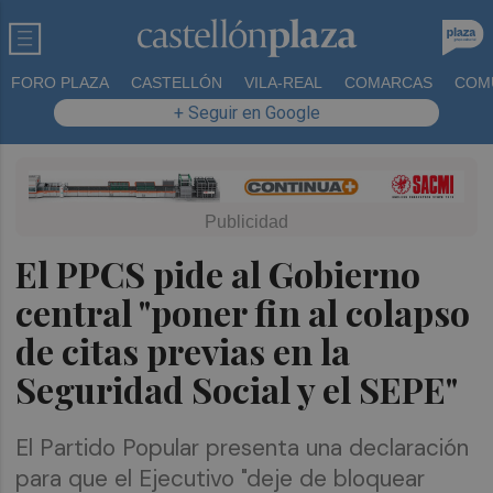
FORO PLAZA
CASTELLÓN
VILA-REAL
COMARCAS
COM
+ Seguir en Google
El PPCS pide al Gobierno
central "poner fin al colapso
de citas previas en la
Seguridad Social y el SEPE"
El Partido Popular presenta una declaración
para que el Ejecutivo "deje de bloquear