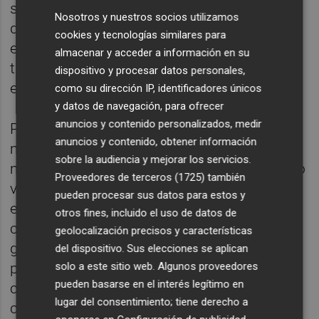
su propia ciudad, se ven obligadas a
Nosotros y nuestros socios utilizamos
desplazarse a otras localidades o sufren
cookies y tecnologías similares para
esperas de varias semanas, incluso para
almacenar y acceder a información en su
trámites que están sujetos a plazos muy
dispositivo y procesar datos personales,
estrictos.
como su dirección IP, identificadores únicos
y datos de navegación, para ofrecer
anuncios y contenido personalizados, medir
Para Toledo, “el Gobierno no puede seguir
anuncios y contenido, obtener información
mirando hacia otro lado mientras personas
sobre la audiencia y mejorar los servicios.
mayores, ciudadanos sin certificado digital o
Proveedores de terceros (1725)
también
vecinos con trámites urgentes se
pueden procesar sus datos para estos y
encuentran con una Administración que les
otros fines, incluido el uso de datos de
cierra la puerta”. Y ha añadido que “los
geolocalización precisos y características
gestores públicos estamos para solucionar
del dispositivo. Sus elecciones se aplican
solo a este sitio web. Algunos proveedores
problemas, no para crearlos. Lo que nació
pueden basarse en el interés legítimo en
como una medida temporal se ha
lugar del consentimiento; tiene derecho a
consolidado como un filtro injusto que