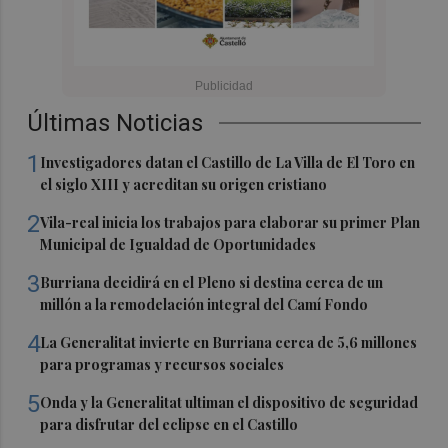
Últimas Noticias
1
Investigadores datan el Castillo de La Villa de El Toro en
el siglo XIII y acreditan su origen cristiano
2
Vila-real inicia los trabajos para elaborar su primer Plan
Municipal de Igualdad de Oportunidades
3
Burriana decidirá en el Pleno si destina cerca de un
millón a la remodelación integral del Camí Fondo
4
La Generalitat invierte en Burriana cerca de 5,6 millones
para programas y recursos sociales
5
Onda y la Generalitat ultiman el dispositivo de seguridad
para disfrutar del eclipse en el Castillo