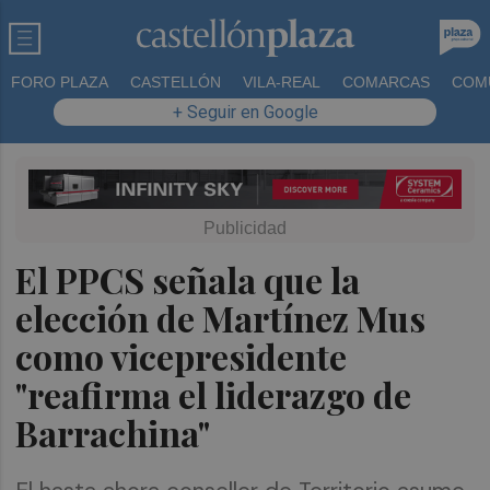
FORO PLAZA
CASTELLÓN
VILA-REAL
COMARCAS
COM
+ Seguir en Google
El PPCS señala que la
elección de Martínez Mus
como vicepresidente
"reafirma el liderazgo de
Barrachina"