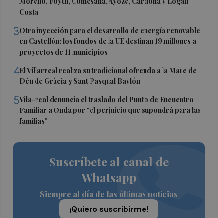
Moreno, Foyth, Comesaña, Ayoze, Cardona y Logan
Costa
3
Otra inyección para el desarrollo de energía renovable
en Castellón: los fondos de la UE destinan 19 millones a
proyectos de 11 municipios
4
El Villarreal realiza su tradicional ofrenda a la Mare de
Déu de Gràcia y Sant Pasqual Baylón
5
Vila-real denuncia el traslado del Punto de Encuentro
Familiar a Onda por "el perjuicio que supondrá para las
familias"
Suscríbete al canal de
Whatsapp
Siempre al día de las últimas noticias
¡Quiero suscribirme!