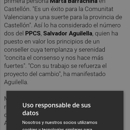
primera persona
Marta Barrachina
en
Castellón. "Es un éxito para la Comunitat
Valenciana y una suerte para la provincia de
Castellón". Así lo ha considerado el número
dos del
PPCS
,
Salvador Aguilella
, quien ha
puesto en valor los principios de un
conseller cuya templanza y serenidad
"concita el consenso y nos hace más
fuertes". "Con su trabajo se refuerza el
proyecto del cambio", ha manifestado
Aguilella.
Martínez Mus, que asume ahora nuevos
Uso responsable de sus
retos a partir de la creación de una nueva
datos
conselleria, seguirá al frente de Medio
Ambiente, Infraestructuras y Territorio. "Es
Nosotros y nuestros socios utilizamos
cookies y tecnologías similares para