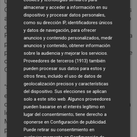
un bastión más de nuestra tierra en el
almacenar y acceder a información en su
Consell, una aportación clave en las políticas
dispositivo y procesar datos personales,
autonómicas y un castellonense convencido
como su dirección IP, identificadores únicos
que siente pasión por su tierra".
y datos de navegación, para ofrecer
Precisamente ese vínculo, el que le liga a una
anuncios y contenido personalizados, medir
provincia en la que Marta Barrachina,
anuncios y contenido, obtener información
presidenta del PPCS, abandera la política que
sobre la audiencia y mejorar los servicios.
cumple con el ciudadano, "es el que el
Proveedores de terceros (1913)
también
pueden procesar sus datos para estos y
Consell pone en valor".
otros fines, incluido el uso de datos de
geolocalización precisos y características
"Se demuestra, una vez más, que la política
del dispositivo. Sus elecciones se aplican
entendida como vocación de servicio al
solo a este sitio web. Algunos proveedores
ciudadano es la que hoy escucha y atiende a
pueden basarse en el interés legítimo en
los ciudadanos". "La elección de Martínez
lugar del consentimiento; tiene derecho a
Mus es una muestra más de que esta
oponerse en
Configuración de publicidad
.
provincia suma y mucho al liderazgo de
Puede retirar su consentimiento en