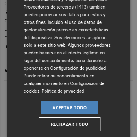
por el Empleo: "Con esta estrategia política,
Proveedores de terceros (1913)
también
la derecha desmantela el sistema de ayudas
pueden procesar sus datos para estos y
para la contratación de personas
otros fines, incluido el uso de datos de
desempleadas de nuestra ciudad dejando
geolocalización precisos y características
claro cuál es su apuesta por la inserción
del dispositivo. Sus elecciones se aplican
laboral de los más vulnerables".
solo a este sitio web. Algunos proveedores
pueden basarse en el interés legítimo en
lugar del consentimiento; tiene derecho a
oponerse en
Configuración de publicidad
.
ARCHIVADO EN
PSPV DE CASTELLÓ
Puede retirar su consentimiento en
cualquier momento en
Configuración de
cookies
.
Política de privacidad
ACEPTAR TODO
RECHAZAR TODO