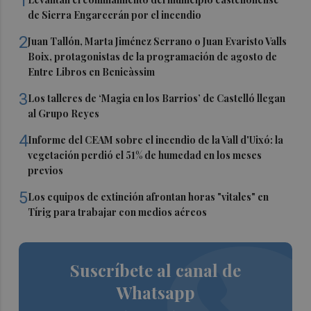
1
de Sierra Engarcerán por el incendio
2
Juan Tallón, Marta Jiménez Serrano o Juan Evaristo Valls
Boix, protagonistas de la programación de agosto de
Entre Libros en Benicàssim
3
Los talleres de ‘Magia en los Barrios’ de Castelló llegan
al Grupo Reyes
4
Informe del CEAM sobre el incendio de la Vall d'Uixó: la
vegetación perdió el 51% de humedad en los meses
previos
5
Los equipos de extinción afrontan horas "vitales" en
Tírig para trabajar con medios aéreos
Suscríbete al canal de
Whatsapp