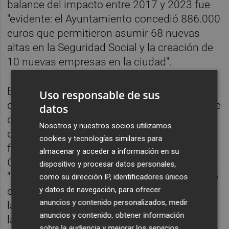
balance del impacto entre 2017 y 2023 fue
"evidente: el Ayuntamiento concedió 886.000
euros que permitieron asumir 68 nuevas
altas en la Seguridad Social y la creación de
10 nuevas empresas en la ciudad".
Estas cifras han motivado que, después de
Uso responsable de sus
que PP-Vox "anularan en 2025 la mayor parte
datos
de los epígrafes destinados a favorecer el
Nosotros y nuestros socios utilizamos
desarrollo socioeconómico de la ciudad y
cookies y tecnologías similares para
fomentar el empleo estable y de calidad, el
almacenar y acceder a información en su
Grupo Municipal Socialista considere
dispositivo y procesar datos personales,
"necesaria" la puesta en marcha de nuevo de
como su dirección IP, identificadores únicos
y datos de navegación, para ofrecer
esta línea de ayudas. Así lo ha manifestado
anuncios y contenido personalizados, medir
la portavoz socialista durante el debate de
anuncios y contenido, obtener información
las cuentas del Consorcio del Pacto Local
sobre la audiencia y mejorar los servicios.