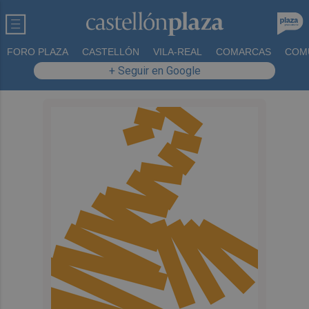
FORO PLAZA
CASTELLÓN
VILA-REAL
COMARCAS
COM
+ Seguir en Google