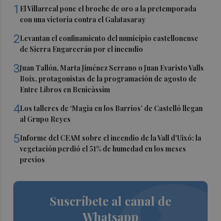
1
El Villarreal pone el broche de oro a la pretemporada
con una victoria contra el Galatasaray
2
Levantan el confinamiento del municipio castellonense
de Sierra Engarcerán por el incendio
3
Juan Tallón, Marta Jiménez Serrano o Juan Evaristo Valls
Boix, protagonistas de la programación de agosto de
Entre Libros en Benicàssim
4
Los talleres de ‘Magia en los Barrios’ de Castelló llegan
al Grupo Reyes
5
Informe del CEAM sobre el incendio de la Vall d'Uixó: la
vegetación perdió el 51% de humedad en los meses
previos
Suscríbete al canal de
Whatsapp