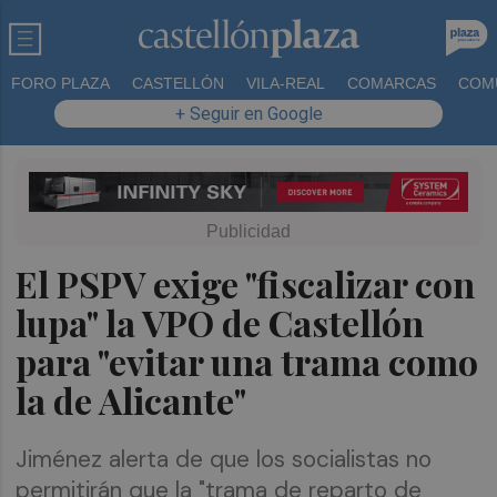
FORO PLAZA
CASTELLÓN
VILA-REAL
COMARCAS
COM
+ Seguir en Google
El PSPV exige "fiscalizar con
lupa" la VPO de Castellón
para "evitar una trama como
la de Alicante"
Jiménez alerta de que los socialistas no
permitirán que la "trama de reparto de