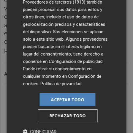
que el presidente,
Pérez Llorca
, y la
Proveedores de terceros (1913)
también
vicepresidenta,
Susana Camarero
, “den la
pueden procesar sus datos para estos y
cara” de manera inmediata y comparezcan
otros fines, incluido el uso de datos de
ante las
Corts Valencianes
para dar
geolocalización precisos y características
del dispositivo. Sus elecciones se aplican
explicaciones, “porque estamos hablando
solo a este sitio web. Algunos proveedores
del uso de dinero público para beneficiar,
pueden basarse en el interés legítimo en
presuntamente, a cargos de su partido”.
lugar del consentimiento; tiene derecho a
oponerse en
Configuración de publicidad
.
Puede retirar su consentimiento en
ARCHIVADO EN
CASTELLÓ
PSPV
cualquier momento en
Configuración de
cookies
.
Política de privacidad
ACEPTAR TODO
RECHAZAR TODO
CONFIGURAR