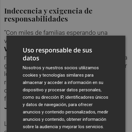
Indecencia y exigencia de
responsabilidades
“Con miles de familias esperando una
vivienda pública en toda la
Comunidad
Valenciana
y la realidad dramática del
Uso responsable de sus
datos
mercado de la vivienda, es de una indecencia
gigante que el
PP
ni cumpla la ley para frenar
Nosotros y nuestros socios utilizamos
los precios y que, al mismo tiempo, se
cookies y tecnologías similares para
repartan presuntamente los pisos
almacenar y acceder a información en su
construidos con dinero público como si
dispositivo y procesar datos personales,
como su dirección IP, identificadores únicos
fuera su cortijo particular”, ha lamentado
y datos de navegación, para ofrecer
Jiménez
.
anuncios y contenido personalizados, medir
anuncios y contenido, obtener información
La secretaria de Organización ha reclamado
sobre la audiencia y mejorar los servicios.