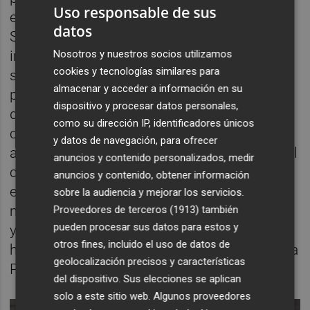
Uso responsable de sus
el apuntalamiento del techo del parking de
datos
Santa Clara, precisamente por las
Nosotros y nuestros socios utilizamos
implicaciones que podía tener sobre la
cookies y tecnologías similares para
seguridad de la instalación. “La
almacenar y acceder a información en su
preocupación no nace ahora. Ya advertimos
dispositivo y procesar datos personales,
de la necesidad de máxima claridad sobre
como su dirección IP, identificadores únicos
cualquier actuación relacionada con este
y datos de navegación, para ofrecer
aparcamiento. Hoy esa inquietud aumenta al
anuncios y contenido personalizados, medir
comprobar que existen plazas inutilizadas,
anuncios y contenido, obtener información
en una zona utilizada además por los
sobre la audiencia y mejorar los servicios.
mercaderes para estacionar sus furgonetas,
Proveedores de terceros (1913)
también
pueden procesar sus datos para estos y
y que nadie desde el gobierno municipal
otros fines, incluido el uso de datos de
haya comentado los motivos”, añade Patricia
geolocalización precisos y características
Puerta.
del dispositivo. Sus elecciones se aplican
solo a este sitio web. Algunos proveedores