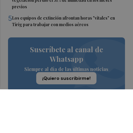
vegetación perdió el 51% de humedad en los meses
previos
5
Los equipos de extinción afrontan horas "vitales" en
Tírig para trabajar con medios aéreos
Suscríbete al canal de
Whatsapp
Siempre al día de las últimas noticias
¡Quiero suscribirme!