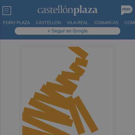
FORO PLAZA
CASTELLÓN
VILA-REAL
COMARCAS
COM
+ Seguir en Google