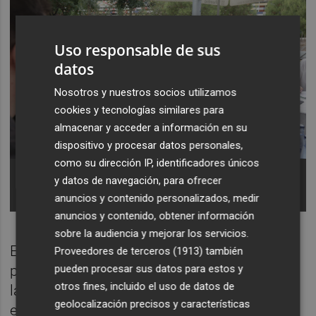
Uso responsable de sus
datos
Nosotros y nuestros socios utilizamos
cookies y tecnologías similares para
almacenar y acceder a información en su
dispositivo y procesar datos personales,
como su dirección IP, identificadores únicos
La rectora en el "Desdejuni informatiu" con los
y datos de navegación, para ofrecer
medios de comunicación en el Jardí del Temps de
la UJI. Foto de Antonio Pradas.
anuncios y contenido personalizados, medir
anuncios y contenido, obtener información
sobre la audiencia y mejorar los servicios.
Este dinero, según la misma rectora,
Proveedores de terceros (1913)
también
pueden procesar sus datos para estos y
proviene de unas subvenciones que llegan a
otros fines, incluido el uso de datos de
la Universitat a través de una vía
geolocalización precisos y características
extraordinaria, y que no se ingresa por la vía