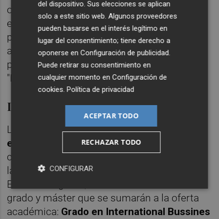
del dispositivo. Sus elecciones se aplican
ordinaria como el resto de pagos, por
solo a este sitio web. Algunos proveedores
ese mismo motivo, no aparece en los
pueden basarse en el interés legítimo en
presupuestos. La rectora afirma que
lugar del consentimiento; tiene derecho a
anualmente "este dinero sí que llega", pero
oponerse en
Configuración de publicidad
.
pide que forme parte de los presupuestos:
Puede retirar su consentimiento en
"Para poder organizarnos".
cualquier momento en
Configuración de
cookies
.
Política de privacidad
Los planes de futuro de la UJI
ACEPTAR TODO
La
UJI sumará un total de tres nuevos
RECHAZAR TODO
estudios
"necesarios" para preparar a la
comunidad estudiantil para la realidad
CONFIGURAR
laboral que se van a encontrar, afirma Alcón.
En total un grado, un doble
grado y máster que se sumarán a la oferta
académica:
Grado en International Bussines