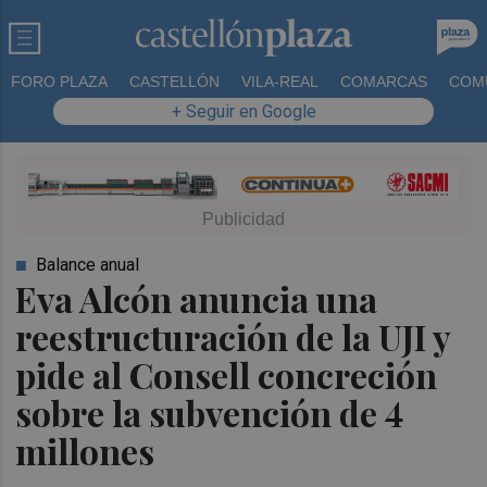
FORO PLAZA
CASTELLÓN
VILA-REAL
COMARCAS
COM
+ Seguir en Google
Balance anual
Eva Alcón anuncia una
reestructuración de la UJI y
pide al Consell concreción
sobre la subvención de 4
millones