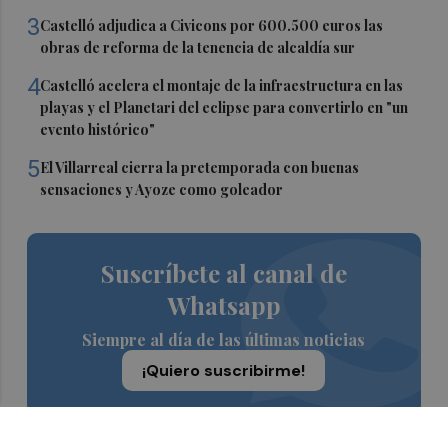
3
Castelló adjudica a Civicons por 600.500 euros las
obras de reforma de la tenencia de alcaldía sur
4
Castelló acelera el montaje de la infraestructura en las
playas y el Planetari del eclipse para convertirlo en "un
evento histórico"
5
El Villarreal cierra la pretemporada con buenas
sensaciones y Ayoze como goleador
Suscríbete al canal de
Whatsapp
Siempre al día de las últimas noticias
¡Quiero suscribirme!