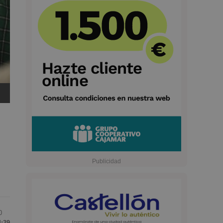
0
4:39