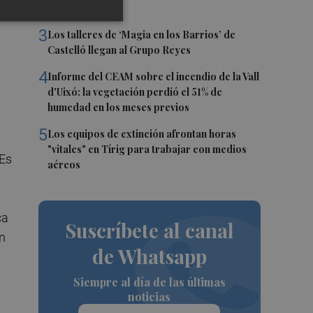
al
Benicàssim
3
Los talleres de ‘Magia en los Barrios’ de
Castelló llegan al Grupo Reyes
4
Informe del CEAM sobre el incendio de la Vall
d'Uixó: la vegetación perdió el 51% de
humedad en los meses previos
5
Los equipos de extinción afrontan horas
"vitales" en Tírig para trabajar con medios
 Es
aéreos
ca
Suscríbete al canal
n
de Whatsapp
Siempre al día de las últimas
noticias