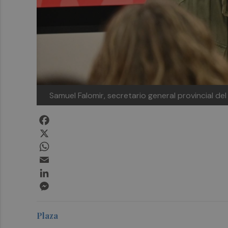
Samuel Falomir, secretario general provincial d
Facebook
X
WhatsApp
Email
LinkedIn
Messenger
Plaza