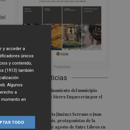
del
 da
r y acceder a
cas
tificadores únicos
cios y contenido,
os (1913)
también
e
Últimas Noticias
calización
 web. Algunos
1
Levantan el confinamiento del municipio
derecho a
castellonense de Sierra Engarcerán por el
el
ier momento en
incendio
as
2
Juan Tallón, Marta Jiménez Serrano o Juan
Evaristo Valls Boix, protagonistas de la
PTAR TODO
r
programación de agosto de Entre Libros en