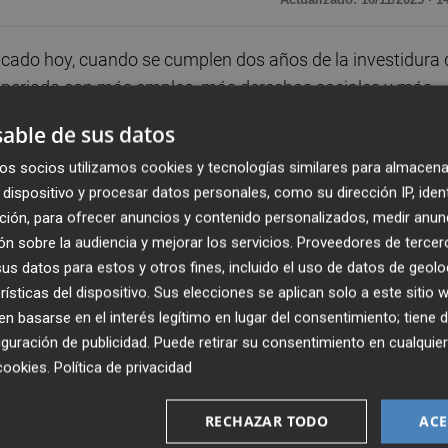
cado hoy, cuando se cumplen dos años de la investidura 
el periodo con más empleo, más derechos sociales y más
io general provincial,
Samuel Falomir
, ha asegurado que
able de sus datos
afía inequívoca de un gobierno que cumple con hechos, que
os socios utilizamos cookies y tecnologías similares para almacena
 justo, más cohesionado y más próspero gracias a políti
dispositivo y procesar datos personales, como su dirección IP, iden
as derechas”.
ción, para ofrecer anuncios y contenido personalizados, medir anun
n sobre la audiencia y mejorar los servicios.
Proveedores de tercer
ue, con casi 22 millones de personas ocupadas, “España s
s datos para estos y otros fines, incluido el uso de datos de geolo
leo crea en Europa, con más estabilidad y menos
rísticas del dispositivo. Sus elecciones se aplican solo a este sitio
al ha permitido multiplicar los contratos indefinidos,
 basarse en el interés legítimo en lugar del consentimiento; tiene 
 subrayado que este crecimiento ha venido acompañado “d
guración de publicidad
. Puede retirar su consentimiento en cualqu
a los 1.184 euros, del refuerzo del poder adquisitivo de l
cookies
.
Política de privacidad
 y de la ampliación de los permisos de paternidad”.
RECHAZAR TODO
ACE
a día. Gobernar es mejorar la nómina, las pensiones, hace