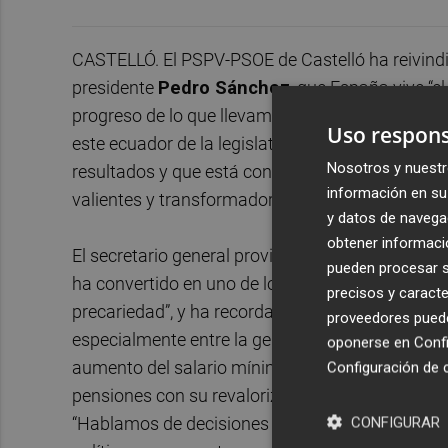
CASTELLÓ. El PSPV-PSOE de Castelló ha reivindi
presidente
Pedro Sánchez
, que España vive “
progreso de lo que llevamos de siglo”. El secretar
Uso respons
este ecuador de la legislatura “deja una fotogr
Nosotros y nuestr
resultados y que está construyendo un país más
información en su 
valientes y transformadoras, lejos del ruido de l
y datos de navega
obtener informació
El secretario general provincial ha remarcado q
pueden procesar su
ha convertido en uno de los países que más emp
precisos y caracte
precariedad”, y ha recordado que la reforma labor
proveedores pueden
especialmente entre la gente joven. Falomir ha
oponerse en
Confi
aumento del salario mínimo interprofesional hast
Configuración de 
pensiones con su revalorización conforme al IPC
“Hablamos de decisiones que se notan en el día 
CONFIGURAR