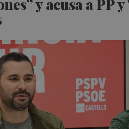
nes” y acusa a PP y
s