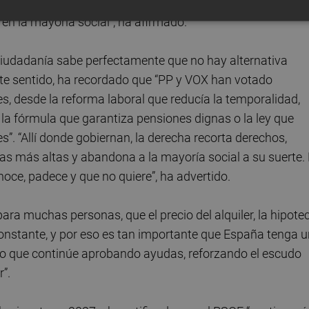
ce la compra o en las horas que una familia puede dedicar 
en la mayoría social”, ha afirmado.
a ciudadanía sabe perfectamente que no hay alternativa
ste sentido, ha recordado que “PP y VOX han votado
, desde la reforma laboral que reducía la temporalidad,
 la fórmula que garantiza pensiones dignas o la ley que
s”. “Allí donde gobiernan, la derecha recorta derechos,
ntas más altas y abandona a la mayoría social a su suerte.
oce, padece y que no quiere”, ha advertido.
ra muchas personas, que el precio del alquiler, la hipote
onstante, y por eso es tan importante que España tenga u
no que continúe aprobando ayudas, reforzando el escudo
r”.