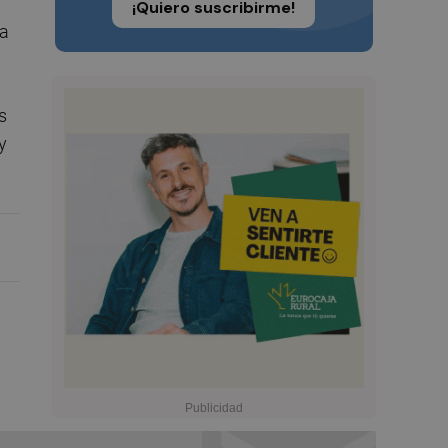
¡Quiero suscribirme!
va
s
y