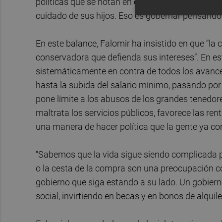
políticas que se notan en el bolsillo de quien ha
cuidado de sus hijos. Eso es gobernar pensando 
En este balance, Falomir ha insistido en que “l
conservadora que defienda sus intereses”. En e
sistemáticamente en contra de todos los avances
hasta la subida del salario mínimo, pasando por
pone límite a los abusos de los grandes tenedore
maltrata los servicios públicos, favorece las re
una manera de hacer política que la gente ya con
“Sabemos que la vida sigue siendo complicada pa
o la cesta de la compra son una preocupación c
gobierno que siga estando a su lado. Un gobier
social, invirtiendo en becas y en bonos de alquile