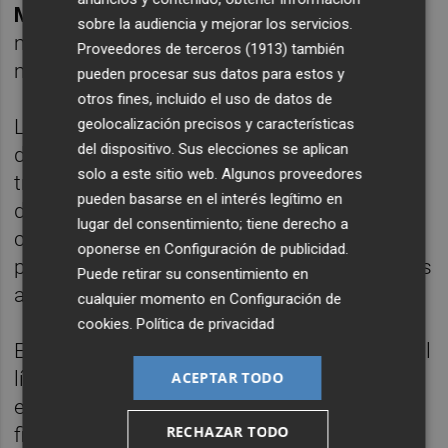
Maestrat.
El grupo seguía practicando los
sobre la audiencia y mejorar los servicios.
mismos hechos supuestamente para sanar
Proveedores de terceros (1913)
también
mediante los mismos ritos sexuales.
pueden procesar sus datos para estos y
otros fines, incluido el uso de datos de
La pareja lideraba el grupo y el resto
geolocalización precisos y características
del dispositivo. Sus elecciones se aplican
desempeñaba diferentes funciones y
solo a este sitio web. Algunos proveedores
trabajos, además de realizar largas jornadas
pueden basarse en el interés legítimo en
de trabajo dentro y fuera de la comunidad a
lugar del consentimiento; tiene derecho a
cuyo sustento destinaban sus sueldos. El
oponerse en
Configuración de publicidad
.
patrimonio de la pareja fue creciendo gracias
Puede retirar su consentimiento en
a sus seguidores.
cualquier momento en
Configuración de
cookies
.
Política de privacidad
En la comunidad vivían menores que veían al
líder como figura paterna, el cual les
ACEPTAR TODO
entregaba regalos caros y les organizaba
RECHAZAR TODO
fiestas. A partir de la adolescencia les