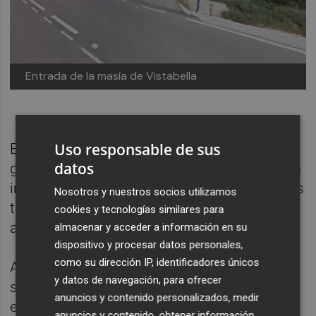
Entrada de la masía de Vistabella
Uso responsable de sus
Este prometía la sanación a través de una
datos
guía de tipo espiritual que finalizaba con una
imposición de manos y empleaba supuestas
Nosotros y nuestros socios utilizamos
terapias y ritos sexuales que incluían
cookies y tecnologías similares para
abusos.
almacenar y acceder a información en su
dispositivo y procesar datos personales,
como su dirección IP, identificadores únicos
A la pareja se les fueron sumando acólitos y
y datos de navegación, para ofrecer
sus familias y la organización creció hasta
anuncios y contenido personalizados, medir
establecerse
en una masía en Vistabella del
anuncios y contenido, obtener información