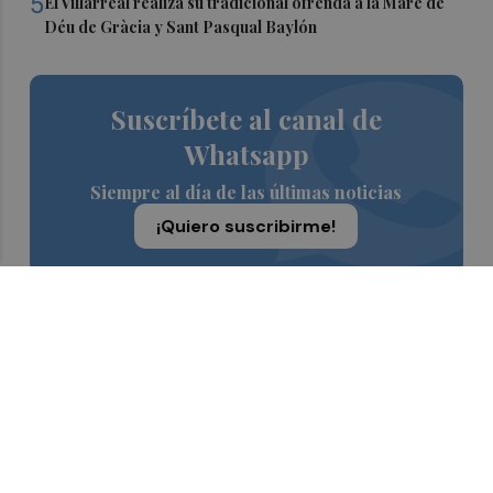
5
El Villarreal realiza su tradicional ofrenda a la Mare de
Déu de Gràcia y Sant Pasqual Baylón
Suscríbete al canal de
Whatsapp
Siempre al día de las últimas noticias
¡Quiero suscribirme!