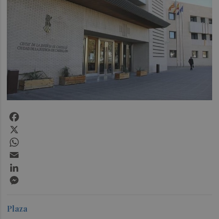
Facebook
X
WhatsApp
Email
LinkedIn
Messenger
Plaza