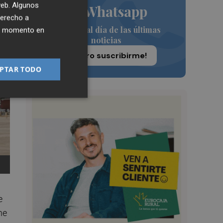
 web. Algunos
de Whatsapp
derecho a
Siempre al día de las últimas
ier momento en
noticias
¡Quiero suscribirme!
PTAR TODO
e
ne