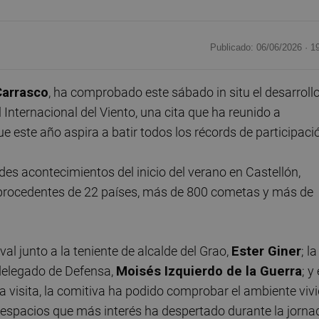
Publicado: 06/06/2026 ·
1
arrasco
, ha comprobado este sábado in situ el desarroll
al Internacional del Viento, una cita que ha reunido a
e este año aspira a batir todos los récords de participaci
des acontecimientos del inicio del verano en Castellón,
 procedentes de 22 países, más de 800 cometas y más de
val junto a la teniente de alcalde del Grao,
Ester Giner
; la
bdelegado de Defensa,
Moisés Izquierdo de la Guerra
; y 
la visita, la comitiva ha podido comprobar el ambiente viv
s espacios que más interés ha despertado durante la jorna