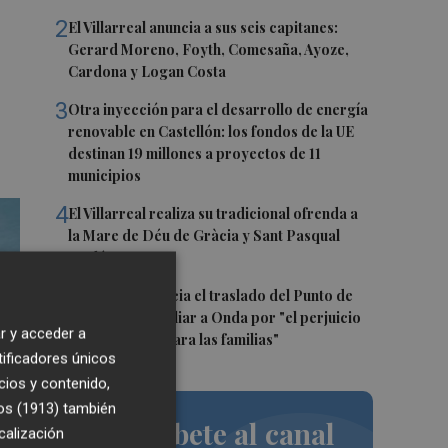
2
El Villarreal anuncia a sus seis capitanes:
Gerard Moreno, Foyth, Comesaña, Ayoze,
Cardona y Logan Costa
3
Otra inyección para el desarrollo de energía
renovable en Castellón: los fondos de la UE
destinan 19 millones a proyectos de 11
municipios
4
El Villarreal realiza su tradicional ofrenda a
la Mare de Déu de Gràcia y Sant Pasqual
Baylón
5
Vila-real denuncia el traslado del Punto de
Encuentro Familiar a Onda por "el perjuicio
r y acceder a
que supondrá para las familias"
tificadores únicos
cios y contenido,
os (1913)
también
Suscríbete al canal
calización