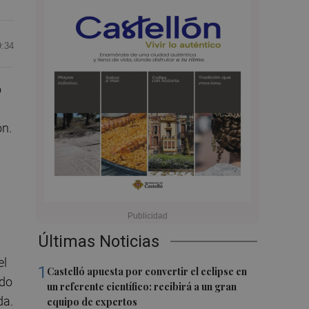
9:34
o
ón.
Últimas Noticias
el
1
Castelló apuesta por convertir el eclipse en
ido
un referente científico: recibirá a un gran
da.
equipo de expertos