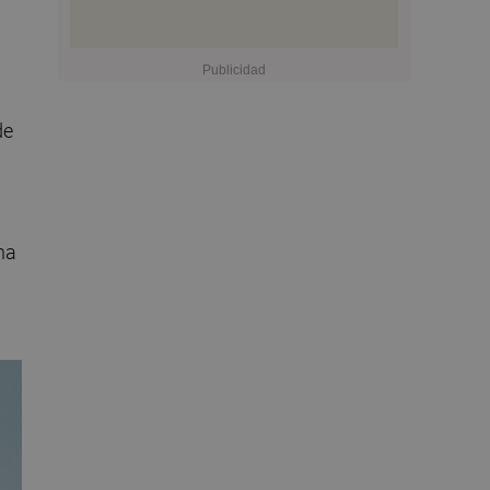
de
n
na