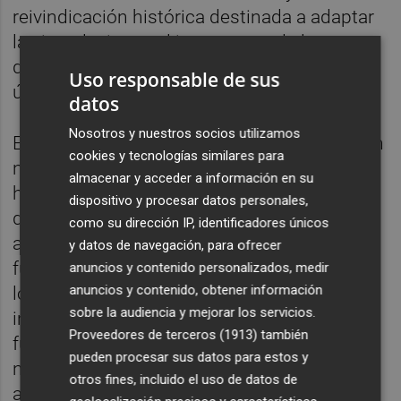
reivindicación histórica destinada a adaptar
las instalaciones al incremento de la
demanda asistencial registrado en los
Uso responsable de sus
últimos años.
datos
Nosotros y nuestros socios utilizamos
El proyecto contempla la construcción de un
cookies y tecnologías similares para
nuevo edificio y la rehabilitación del actual
almacenar y acceder a información en su
hospital. Las obras se desarrollarán en
dispositivo y procesar datos personales,
diferentes fases para evitar afecciones a la
como su dirección IP, identificadores únicos
atención sanitaria. De acuerdo con el plan
y datos de navegación, para ofrecer
funcional, el hospital requiere una mejora de
anuncios y contenido personalizados, medir
anuncios y contenido, obtener información
los servicios asistenciales, "la creación e
sobre la audiencia y mejorar los servicios.
integración de verdaderas unidades
Proveedores de terceros (1913)
también
funcionales multidisciplinares", así como
pueden procesar sus datos para estos y
nuevos espacios destinados a reforzar la
otros fines, incluido el uso de datos de
atención ambulatoria.