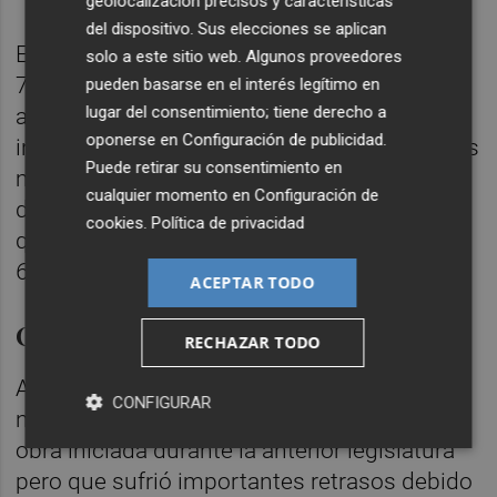
geolocalización precisos y características
del dispositivo. Sus elecciones se aplican
En este sentido, el complejo dispondrá de
solo a este sitio web. Algunos proveedores
765 camas frente a las 534 actuales,
pueden basarse en el interés legítimo en
lugar del consentimiento; tiene derecho a
además de 31 quirófanos y 26 salas de
oponerse en
Configuración de publicidad
.
intervención. El área de Urgencias, una de las
Puede retirar su consentimiento en
más saturadas en estos momentos, pasará
cualquier momento en
Configuración de
de 68 a 103 puestos de atención, mientras
cookies
.
Política de privacidad
que el área de cirugía general aumentará de
60 a 80 camas de hospitalización.
ACEPTAR TODO
Otras propuestas sanitarias
RECHAZAR TODO
Al mismo tiempo, Sanidad ejecuta las
CONFIGURAR
nuevas
Urgencias del Hospital General
, una
obra iniciada durante la anterior legislatura
pero que sufrió importantes retrasos debido