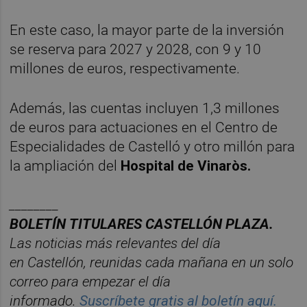
En este caso, la mayor parte de la inversión
se reserva para 2027 y 2028, con 9 y 10
millones de euros, respectivamente.
Además, las cuentas incluyen 1,3 millones
de euros para actuaciones en el Centro de
Especialidades de Castelló y otro millón para
la ampliación del
Hospital de Vinaròs.
________
BOLET
Í
N
TITULARES
CASTELL
ÓN
PLAZA.
Las noticias má
s relevantes del d
í
a
en
Castelló
n
, reunidas cada ma
ñana en un solo
correo para empezar el d
í
a
informado.
Suscr
í
bete
gratis al
bolet
í
n
aqu
í
.