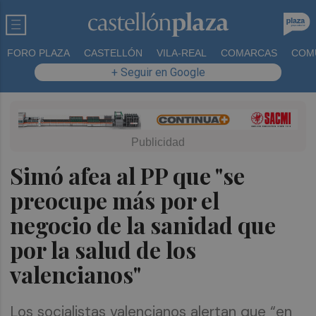
FORO PLAZA
CASTELLÓN
VILA-REAL
COMARCAS
COM
+ Seguir en Google
Simó afea al PP que "se
preocupe más por el
negocio de la sanidad que
por la salud de los
valencianos"
Los socialistas valencianos alertan que “en