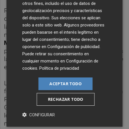
otros fines, incluido el uso de datos de
Rafa Simó, también ha pedido a la alcaldesa
geolocalización precisos y características
de Castelló que condene las proclamas
del dispositivo. Sus elecciones se aplican
solo a este sitio web. Algunos proveedores
lanzadas este domingo durante la
pueden basarse en el interés legítimo en
manifestación por la detención de
Nicolás
lugar del consentimiento; tiene derecho a
Maduro
en
Venezuela
. Simó ha instado a la
oponerse en
Configuración de publicidad
.
primera edil a rechazar algunos de los lemas
Puede retirar su consentimiento en
lanzados por su partido, junto a Vox, durante
cualquier momento en
Configuración de
el acto.
cookies
.
Política de privacidad
Los alegatos contra el Gobierno de España
ACEPTAR TODO
fueron más allá de la crítica. En la plaza de la
Paz hubo insultos graves al presidente del
RECHAZAR TODO
Gobierno y a su mujer. "Añádela a la lista de
los próximos", jalearon los convocantes,
CONFIGURAR
megáfono en mano, con la complicidad del