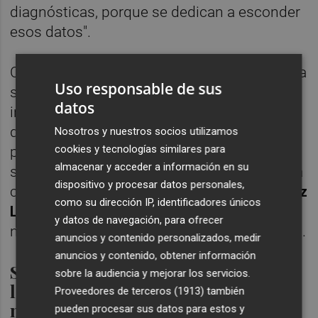
diagnósticas, porque se dedican a esconder
esos datos".
Con todo ello,
Rafa Simó
, ha señalado que "la
Uso responsable de sus
sociedad valenciana quiere un gobierno que
datos
invierta y cuide la sanidad pública, no uno
que se pliegue ante los intereses privados
Nosotros y nuestros socios utilizamos
cookies y tecnologías similares para
priorizando el bolsillo a la salud" y ha
almacenar y acceder a información en su
subrayado que "la sanidad pública se trabaja
dispositivo y procesar datos personales,
con políticas, no con palabras vacías". "
Pérez
como su dirección IP, identificadores únicos
Llorca
tiene que ser claro: o está con el
y datos de navegación, para ofrecer
negocio o está con la sanidad", ha concluido.
anuncios y contenido personalizados, medir
anuncios y contenido, obtener información
Simó insta a Carrasco a condenar
sobre la audiencia y mejorar los servicios.
las proclamas lanzadas durante la
Proveedores de terceros (1913)
también
manifestación por Venezuela
pueden procesar sus datos para estos y