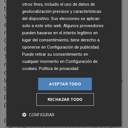
Comunitat Valenciana pueden seguir más
otros fines, incluido el uso de datos de
tiempo en manos del presidente del
geolocalización precisos y características
Ventorro”, ha advertido Simó. “La excusa es
del dispositivo. Sus elecciones se aplican
el FLA, dice, pero no explica que cuenta con
solo a este sitio web. Algunos proveedores
más recursos que nunca por parte del
pueden basarse en el interés legítimo en
Gobierno de España, con un total que al final
lugar del consentimiento; tiene derecho a
oponerse en
Configuración de publicidad
.
del presente ejercicio alcanzará casi los
Puede retirar su consentimiento en
16.000 millones de euros con cargo al
cualquier momento en
Configuración de
modelo de financiación, un 50 % más que
cookies
.
Política de privacidad
con los gobiernos de
Mariano Rajoy
”. “Si
luego reduces los ingresos propios y los que
ACEPTAR TODO
tienes los destinas a cosas superfluas, no
puedes esperar que nadie venga a salvarte
RECHAZAR TODO
por gracia o por pena”.
CONFIGURAR
Para el portavoz de Sanidad, la situación