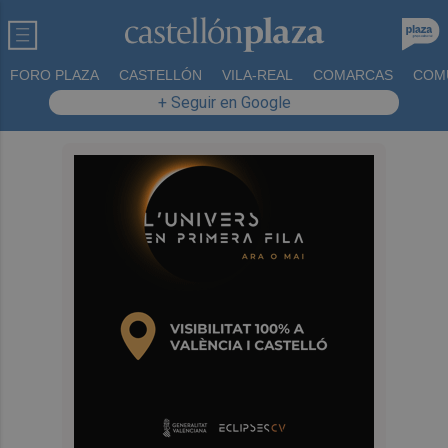
FORO PLAZA
CASTELLÓN
VILA-REAL
COMARCAS
COM
+ Seguir en Google