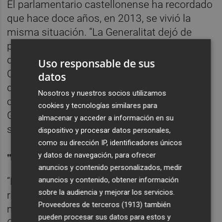
El parlamentario castellonense ha recordado
que hace doce años, en 2013, se vivió la
misma situación. “La Generalitat dejó de
pagar a las farmacias, abocando a muchas
de ellas a bajar la persiana hasta que el
Uso responsable de sus
Consell se pusiera al día”. “Son dos años
datos
distintos, pero con un mismo denominador
Nosotros y nuestros socios utilizamos
común: el PP estaba al frente de la
cookies y tecnologías similares para
Generalitat y nos lleva a la misma ruina”, ha
almacenar y acceder a información en su
subrayado.
dispositivo y procesar datos personales,
como su dirección IP, identificadores únicos
"La excusa del FLA"
y datos de navegación, para ofrecer
anuncios y contenido personalizados, medir
“Ni la salud —porque están poniendo en
anuncios y contenido, obtener información
sobre la audiencia y mejorar los servicios.
riesgo el acceso a los medicamentos para
Proveedores de terceros (1913)
también
miles de personas— ni las finanzas de la
pueden procesar sus datos para estos y