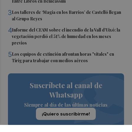
Entre Libros en Benicàssim
3
Los talleres de ‘Magia en los Barrios’ de Castelló llegan
al Grupo Reyes
4
Informe del CEAM sobre el incendio de la Vall d'Uixó: la
vegetación perdió el 51% de humedad en los meses
previos
5
Los equipos de extinción afrontan horas "vitales" en
Tírig para trabajar con medios aéreos
Suscríbete al canal de
Whatsapp
Siempre al día de las últimas noticias
¡Quiero suscribirme!