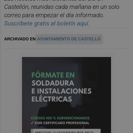
Castelló
n, reunidas cada ma
ñana en un solo
correo para empezar el d
í
a informado.
Suscr
í
bete gratis al bolet
í
n aqu
í.
ARCHIVADO EN
AYUNTAMIENTO DE CASTELLÓ