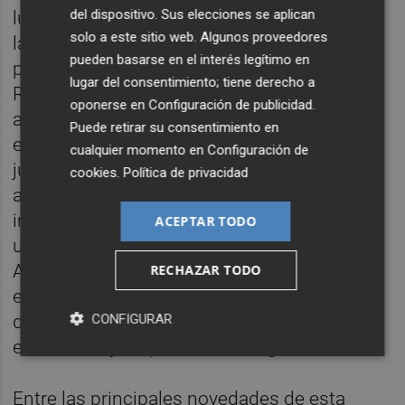
del dispositivo. Sus elecciones se aplican
lugar la lectura de un manifiesto de apoyo a
solo a este sitio web. Algunos proveedores
la familia por parte de las entidades
pueden basarse en el interés legítimo en
participantes. El paseo central del parque
lugar del consentimiento; tiene derecho a
Ribalta contará con diferentes espacios y
oponerse en
Configuración de publicidad
.
atractivos para todos los públicos, entre
Puede retirar su consentimiento en
ellos un photocall en la entrada, una zona de
cualquier momento en
Configuración de
juegos deportivos, otra destinada a las
cookies
.
Política de privacidad
asociaciones participantes donde ofrecerán
información sobre su actividad, así como
ACEPTAR TODO
una zona de juegos XXL y juegos de mesa.
Además, el festival dispondrá de un
RECHAZAR TODO
escenario con música en directo, una zona
de magia y un espacio dedicado a talleres
CONFIGURAR
educativos y responsables de grafiti.
Entre las principales novedades de esta