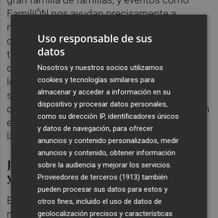
FamiliÓN nos ayudan precisamente a
reforzar ese sentimiento de unión y
Uso responsable de sus
convivencia”. El edil ha señalado que este
datos
tipo de iniciativas “permiten crear espacios
de encuentro intergeneracional, fortalecer
Nosotros y nuestros socios utilizamos
cookies y tecnologías similares para
los vínculos familiares y fomentar un ocio
almacenar y acceder a información en su
saludable y educativo, al tiempo que
dispositivo y procesar datos personales,
dinamizan la vida social de la ciudad y ponen
como su dirección IP, identificadores únicos
en valor el importante trabajo que realizan
y datos de navegación, para ofrecer
las asociaciones durante todo el año”.
anuncios y contenido personalizados, medir
anuncios y contenido, obtener información
Juegos para toda la familia
sobre la audiencia y mejorar los servicios.
y lectura de manifiesto
Proveedores de terceros (1913)
también
pueden procesar sus datos para estos y
El evento dará comienzo a las 11:30 horas y,
otros fines, incluido el uso de datos de
media hora más tarde, a las 12:00, tendrá
geolocalización precisos y características