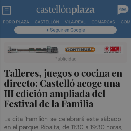
FORO PLAZA
CASTELLÓN
VILA-REAL
COMARCAS
COM
+ Seguir en Google
Talleres, juegos o cocina en
directo: Castelló acoge una
III edición ampliada del
Festival de la Familia
La cita 'Familión' se celebrará este sábado
en el parque Ribalta, de 11:30 a 19:30 horas,