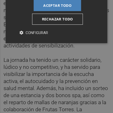
expreso de la persona usuaria, a quienes
ACEPTAR TODO
necesiten atención psicoemocional hacia los
servicios especializados del Teléfono de la
RECHAZAR TODO
Esperanza; y a poner a disposición espacios
municipales, siempre que sea posible, para
CONFIGURAR
el desarrollo de talleres, campañas y
actividades de sensibilización.
La jornada ha tenido un carácter solidario,
lúdico y no competitivo, y ha servido para
visibilizar la importancia de la escucha
activa, el autocuidado y la prevención en
salud mental. Además, ha incluido un sorteo
de una estancia y dos bonos spa, así como
el reparto de mallas de naranjas gracias a la
colaboración de Frutas Torres. La