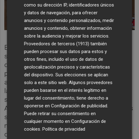
como su dirección IP, identificadores únicos
y datos de navegación, para ofrecer
anuncios y contenido personalizados, medir
anuncios y contenido, obtener información
sobre la audiencia y mejorar los servicios.
Proveedores de terceros (1913)
también
En esta línea, el pasado mes de septiembre
pueden procesar sus datos para estos y
se firmó un convenio entre el Ayuntamiento
otros fines, incluido el uso de datos de
de Castelló y el Teléfono de la Esperanza
geolocalización precisos y características
para reforzar la colaboración en materia de
del dispositivo. Sus elecciones se aplican
atención social, salud mental, prevención de
solo a este sitio web. Algunos proveedores
la soledad no deseada y prevención del
pueden basarse en el interés legítimo en
lugar del consentimiento; tiene derecho a
suicidio. A través de este acuerdo, el
oponerse en
Configuración de publicidad
.
Ayuntamiento se comprometió a difundir los
Puede retirar su consentimiento en
servicios y actividades de la entidad
cualquier momento en
Configuración de
mediante sus canales institucionales; a
cookies
.
Política de privacidad
derivar, siempre con el consentimiento