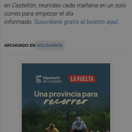
en
Castelló
n
, reunidas cada ma
ñana en un solo
correo para empezar el d
í
a
informado.
Suscr
í
bete
gratis al
bolet
í
n
aqu
í
.
ARCHIVADO EN
SOLIDARIOS