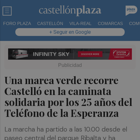
FORO PLAZA
CASTELLÓN
VILA-REAL
COMARCAS
COM
+ Seguir en Google
Una marea verde recorre
Castelló en la caminata
solidaria por los 25 años del
Teléfono de la Esperanza
La marcha ha partido a las 10.00 desde el
paseo central del parque Ribalta y ha