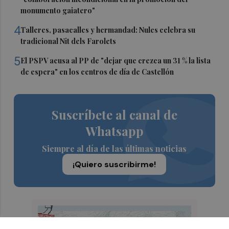
monumento gaiatero"
4
Talleres, pasacalles y hermandad: Nules celebra su
tradicional Nit dels Farolets
5
El PSPV acusa al PP de "dejar que crezca un 31 % la lista
de espera" en los centros de día de Castellón
Suscríbete al canal de
Whatsapp
Siempre al día de las últimas noticias
¡Quiero suscribirme!