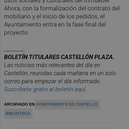
usos sociales y culturales del inmueble.
Ahora, con la formalización del contrato del
mobiliario y el inicio de los pedidos, el
Ayuntamiento entra en la fase final del
proyecto.
________
BOLET
Í
N
TITULARES
CASTELL
ÓN
PLAZA.
Las noticias m
á
s relevantes del d
í
a en
Castelló
n
, reunidas cada ma
ñana en un solo
correo para empezar el d
í
a informado.
Suscr
í
bete
gratis al
bolet
í
n
aqu
í
.
ARCHIVADO EN
AYUNTAMIENTO DE CASTELLÓ
BIBLIOTECA