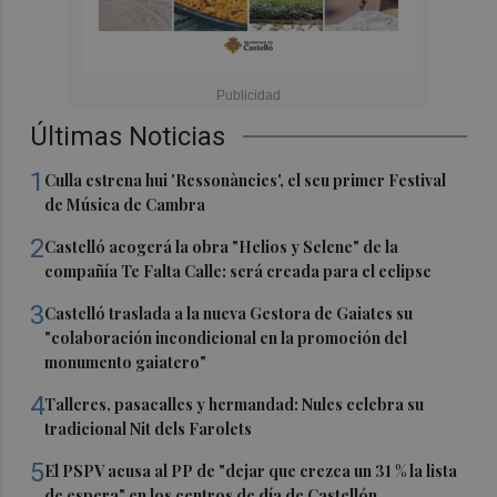
Últimas Noticias
1
Culla estrena hui 'Ressonàncies', el seu primer Festival
de Música de Cambra
2
Castelló acogerá la obra "Helios y Selene" de la
compañía Te Falta Calle: será creada para el eclipse
3
Castelló traslada a la nueva Gestora de Gaiates su
"colaboración incondicional en la promoción del
monumento gaiatero"
4
Talleres, pasacalles y hermandad: Nules celebra su
tradicional Nit dels Farolets
5
El PSPV acusa al PP de "dejar que crezca un 31 % la lista
de espera" en los centros de día de Castellón