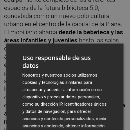
espacios de la futura biblioteca 5.0,
concebida como un nuevo polo cultural
urbano en el centro de la capital de la Plana.
El mobiliario abarca
desde la bebeteca y las
áreas infantiles y juveniles
hasta las salas
de lectura, estudio y trabajo colaborativo,
además de
las zonas de prensa digital, los
Uso responsable de sus
espacios flexibles de la última planta
, el
datos
patio interior y la cubierta transitable con
Nosotros y nuestros socios utilizamos
áreas verdes. El proyecto de interiorismo
cookies y tecnologías similares para
busca acompasar el diseño contemporáneo
almacenar y acceder a información en su
del equipamiento con la rehabilitación
dispositivo y procesar datos personales,
como su dirección IP, identificadores únicos
estructural del inmueble, caracterizada por
la
y datos de navegación, para ofrecer
apertura de espacios, la entrada de luz
anuncios y contenido personalizados, medir
natural y la creación de recorridos diáfanos
anuncios y contenido, obtener información
y accesibles.