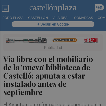
FORO PLAZA
CASTELLÓN
VILA-REAL
COMARCAS
COM
+ Seguir en Google
Vía libre con el mobiliario
de la 'nueva' biblioteca de
Castelló: apunta a estar
instalado antes de
septiembre
El Ayuntamiento formaliza el acuerdo con la