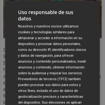
Uso responsable de sus
datos
Nosotros y nuestros socios utilizamos
cookies y tecnologías similares para
almacenar y acceder a información en su
dispositivo y procesar datos personales,
De hecho, CCOO exige que se anule la
como su dirección IP, identificadores únicos
y datos de navegación, para ofrecer
licitación. Y para ello da varios argumentos.
anuncios y contenido personalizados, medir
En primer lugar, señala que las 180.000
anuncios y contenido, obtener información
horas son las mismas que las del contrato
sobre la audiencia y mejorar los servicios.
anterior, cuando en realidad hay más centros
Proveedores de terceros (1913)
también
educativos incluidos que por aquel
pueden procesar sus datos para estos y
entonces. Y pone como ejemplo la escoleta
otros fines, incluido el uso de datos de
Mar de Somnis, del Grau. Además de sumar
geolocalización precisos y características
las horas de las dos trabajadoras del centro
del dispositivo. Sus elecciones se aplican