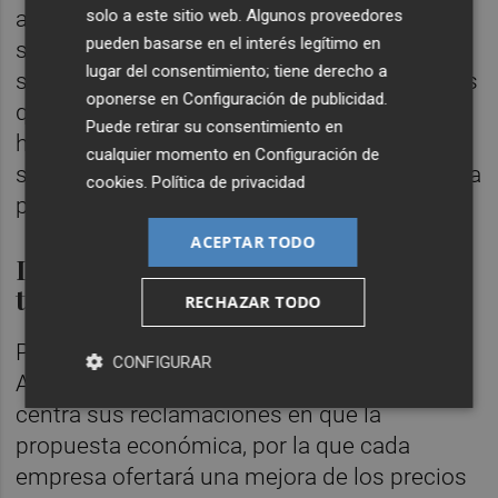
solo a este sitio web. Algunos proveedores
a las 180.000, señala que estas dos deben
pueden basarse en el interés legítimo en
ser incluidas entre las 117 empleadas a
lugar del consentimiento; tiene derecho a
subrogar. Asimismo, apunta que hay centros
oponerse en
Configuración de publicidad
.
que han aumentado el número de aulas y
Puede retirar su consentimiento en
han ampliado los patios; y que la recogida
cualquier momento en
Configuración de
selectiva de residuos supone una carga extra
cookies
.
Política de privacidad
para las trabajadoras.
ACEPTAR TODO
La empresa recurrente insinúa
trato de favor
RECHAZAR TODO
Por su parte, la firma vallisoletana Servicios
CONFIGURAR
Auxiliares de Mantenimiento y Limpieza
centra sus reclamaciones en que la
propuesta económica, por la que cada
empresa ofertará una mejora de los precios