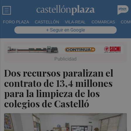
FORO PLAZA
CASTELLÓN
VILA-REAL
COMARCAS
COM
+ Seguir en Google
Dos recursos paralizan el
contrato de 13,4 millones
para la limpieza de los
colegios de Castelló