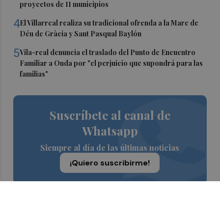
proyectos de 11 municipios
4
El Villarreal realiza su tradicional ofrenda a la Mare de
Déu de Gràcia y Sant Pasqual Baylón
5
Vila-real denuncia el traslado del Punto de Encuentro
Familiar a Onda por "el perjuicio que supondrá para las
familias"
Suscríbete al canal de
Whatsapp
Siempre al día de las últimas noticias
¡Quiero suscribirme!