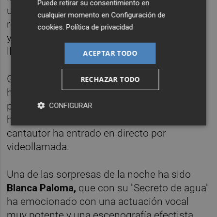
Puede retirar su consentimiento en
una tela circular. Desde ahí, los visuales han
cualquier momento en
Configuración de
realizado un recorrido por distintas películas
cookies
.
Política de privacidad
y series icónicas de los 70, 80 y 90 hasta
llegar a la actualidad.
ACEPTAR TODO
Gonzalo Hermida no ha podido actuar tras
RECHAZAR TODO
haber dado positivo por coronavirus este
pasado lunes. En lugar de su actuación, se
CONFIGURAR
ha puesto el videoclip de "Quién lo diría", y el
cantautor ha entrado en directo por
videollamada.
Una de las sorpresas de la noche ha sido
Blanca Paloma,
que con su "Secreto de agua"
ha emocionado con una actuación vocal
muy potente y una escenografía efectista.