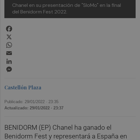
Chanel en su presentación de "SloMo" en la final
del Benidorm Fest 2022.
Facebook
X
WhatsApp
Email
LinkedIn
Messenger
Castellón Plaza
Publicado: 29/01/2022 ·
23:35
Actualizado: 29/01/2022 · 23:37
BENIDORM (EP) Chanel ha ganado el
Benidorm Fest y representará a España en