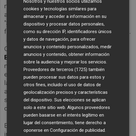
Nosotros y nuestros socios utilizamos
miércoles. Baile, cante y acrobacias han
cookies y tecnologías similares para
acompañado a la cantante con su canción
almacenar y acceder a información en su
"SloMo" este sábado, cuando ha sido la
dispositivo y procesar datos personales,
favorita del jurado, que le ha dado 51 puntos.
como su dirección IP, identificadores únicos
y datos de navegación, para ofrecer
anuncios y contenido personalizados, medir
Otra de las grandes favoritas,
Rigoberta
anuncios y contenido, obtener información
Bandini,
ha presentado un homenaje a la
sobre la audiencia y mejorar los servicios.
maternidad y el cuerpo de la mujer en el
Proveedores de terceros (1725)
también
escenario. Ha habido teta gigante y teta en
pueden procesar sus datos para estos y
las pantallas, además de una coreografía
otros fines, incluido el uso de datos de
animada con la que el público del Palau l'Illa
geolocalización precisos y características
se ha volcado. "Ay mamá" es el nombre de la
del dispositivo. Sus elecciones se aplican
solo a este sitio web. Algunos proveedores
canción.
pueden basarse en el interés legítimo en
lugar del consentimiento; tiene derecho a
En el sexto puesto ha actuado Xeinn, que ha
oponerse en
Configuración de publicidad
.
iniciado su actuación de "Eco" encerrado en