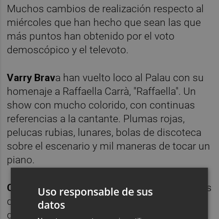
Muchos cambios de realización respecto al
miércoles que han hecho que sean las que
más puntos han obtenido por el voto
demoscópico y el televoto.
Varry Brav
a han vuelto loco al Palau con su
homenaje a Raffaella Carrà, "Raffaella". Un
show con mucho colorido, con continuas
referencias a la cantante. Plumas rojas,
pelucas rubias, lunares, bolas de discoteca
sobre el escenario y mil maneras de tocar un
piano.
Chanel,
número cuatro. Una de las sorpresas
Uso responsable de sus
de este Benidorm Fest, que se ganó el título
datos
de favorita tras su potente actuación del