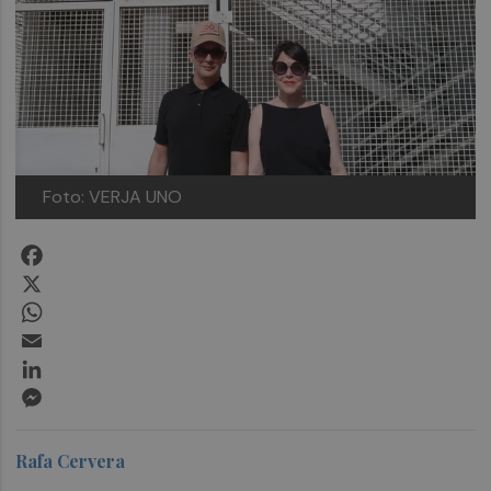
Foto: VERJA UNO
Facebook
X
WhatsApp
Email
LinkedIn
Messenger
Rafa Cervera