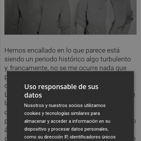
Hemos encallado en lo que parece está
siendo un periodo histórico algo turbulento
y, francamente, no se me ocurre nada que
pueda hacer al respecto salvo mantener la
calma -”
yo sólo miro p’adelante
”, dice José
Uso responsable de sus
Luis en “Panorama”- e impedir que nos roben
datos
la felicidad, el tiempo para pensar, las ganas
Nosotros y nuestros socios utilizamos
de sexo. La alegría de vivir es algo que casi
cookies y tecnologías similares para
puedo palpar escuchando
Senadora
, el nuevo
almacenar y acceder a información en su
álbum de Chico y Chica. Desde septiembre
dispositivo y procesar datos personales,
como su dirección IP, identificadores únicos
de 2020 han seguido lanzando singles como