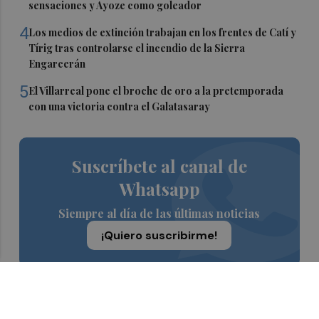
sensaciones y Ayoze como goleador
4
Los medios de extinción trabajan en los frentes de Catí y
Tírig tras controlarse el incendio de la Sierra
Engarcerán
5
El Villarreal pone el broche de oro a la pretemporada
con una victoria contra el Galatasaray
Suscríbete al canal de
Whatsapp
Siempre al día de las últimas noticias
¡Quiero suscribirme!