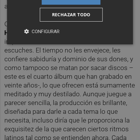
aguante.
RECHAZAR TODO
Chico y Chica son atemporales como
The
CONFIGURAR
Human League
y
Kraftwerk
, sus discos son
imprescindibles los escuches cuando los
escuches. El tiempo no les envejece, les
confiere sabiduría y dominio de sus dones, y
como tampoco se matan por sacar discos –
este es el cuarto álbum que han grabado en
veinte años-, lo que ofrecen está sumamente
meditado y muy destilado. Aunque juegue a
parecer sencilla, la producción es brillante,
diseñada para darle a cada tema lo que
necesita, incluso diría que le proporciona la
exquisitez de la que carecen ciertos ritmos
latinos tal como se entienden ahora. Cada