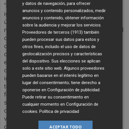
y datos de navegación, para ofrecer
“Panorama” o “Que opinen las modelos”. Da
anuncios y contenido personalizados, medir
igual las veces que las haya escuchado
anuncios y contenido, obtener información
últimamente, siguen sonando igual de
sobre la audiencia y mejorar los servicios.
necesarias. Y ahora vuelven, insertadas en el
Proveedores de terceros (1913)
también
contexto de un álbum, rodeadas de otras
pueden procesar sus datos para estos y
canciones con las que se llevan de cine. Las
otros fines, incluido el uso de datos de
canciones. José Luis y Alicia las hacen
geolocalización precisos y características
del dispositivo. Sus elecciones se aplican
estupendas, maravillosas, redondas,
solo a este sitio web. Algunos proveedores
cuadradas, octogonales. Canciones que
pueden basarse en el interés legítimo en
igual se van por la tangente cuando menos
lugar del consentimiento; tiene derecho a
te lo esperas. Donde otros explotarían una
oponerse en
Configuración de publicidad
.
fórmula hasta la saciedad, ellos
Puede retirar su consentimiento en
simplemente hacen que la fórmula explote,
cualquier momento en
Configuración de
como si fuera una traca –son los primeros
cookies
.
Política de privacidad
vascos con alma fallera que conozco-, y al
que le guste bien, y al que no, pues que se
ACEPTAR TODO