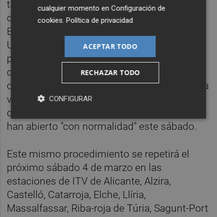
también este sábado por parte de técnicos
cualquier momento en
Configuración de
del Ivace en los centros de ITV de Alcoy,
cookies
.
Política de privacidad
Benidorm, Ondara, Ontinyent, Torrevieja,
Utiel, Villena, Vinaròs y Xàtiva, que han
ACEPTAR TODO
permanecido cerrados. El próximo lunes 27
de febrero todas estas estaciones estarán
RECHAZAR TODO
operativas y prestarán el servicio por primera
vez en régimen de gestión directa, mientras
CONFIGURAR
que las estaciones de Orihuela y Redován
han abierto "con normalidad" este sábado.
Este mismo procedimiento se repetirá el
próximo sábado 4 de marzo en las
estaciones de ITV de Alicante, Alzira,
Castelló, Catarroja, Elche, Llíria,
Massalfassar, Riba-roja de Túria, Sagunt-Port