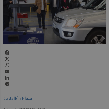
Facebook
X
WhatsApp
Email
LinkedIn
Messenger
Castellón Plaza