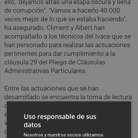
ello, "dejamos atrás una etapa oscura y llena
de corrupción". "Vamos a hacerlo 40.000
veces mejor de lo que se estaba haciendo",
ha asegurado. Climent y Albert han
acompañado a los técnicos del Ivace que se
han personado para realizar las actuaciones
pertinentes para dar cumplimiento a la
cláusula 29 del Pliego de Cláusulas
Administrativas Particulares.
Entre las actuaciones que se han
desarrollado se encuentra la toma de lectura
de los contadores de agua y suministro
eléctrico y la inspección simulada de un
Uso responsable de sus
vehículo como muestra representativa en el
datos
cual se ha podido comprobar el correcto
Nosotros y nuestros socios utilizamos