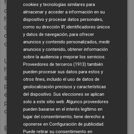
funcionamiento del servicio una vez
cookies y tecnologías similares para
concluida la gestión indirecta. Asimismo, se
almacenar y acceder a información en su
ha procedido a la entrega de la
dispositivo y procesar datos personales,
documentación oportuna a la persona que
como su dirección IP, identificadores únicos
y datos de navegación, para ofrecer
ostentará la dirección técnica de la estación
anuncios y contenido personalizados, medir
de ITV.
anuncios y contenido, obtener información
sobre la audiencia y mejorar los servicios.
Una vez finalizadas las acciones, el conseller
Proveedores de terceros (1913)
también
ha asegurado que "todo se ha desarrollado
pueden procesar sus datos para estos y
satisfactoriamente" y que los técnicos "han
otros fines, incluido el uso de datos de
podido comprobar que las instalaciones se
geolocalización precisos y características
encuentran en las condiciones adecuadas
del dispositivo. Sus elecciones se aplican
solo a este sitio web. Algunos proveedores
para poder prestar el servicio de ITV a partir
pueden basarse en el interés legítimo en
del próximo lunes".
lugar del consentimiento; tiene derecho a
oponerse en
Configuración de publicidad
.
Estas actuaciones se han llevado a cabo
Puede retirar su consentimiento en