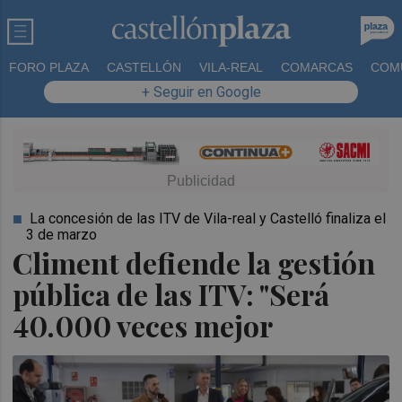
FORO PLAZA
CASTELLÓN
VILA-REAL
COMARCAS
COM
+ Seguir en Google
La concesión de las ITV de Vila-real y Castelló finaliza el
3 de marzo
Climent defiende la gestión
pública de las ITV: "Será
40.000 veces mejor