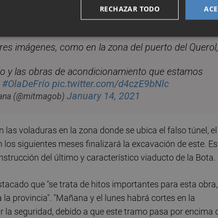
RECHAZAR TODO
ACE
an iniciado los trabajos de excavación y cimientos.
es imágenes, como en la zona del puerto del Querol
icio y las obras de acondicionamiento que estamos
?
#OlaDeFrío
pic.twitter.com/d4czE9bNlc
January 14, 2021
Urbana (@mitmagob)
as voladuras en la zona donde se ubica el falso túnel, el
n los siguientes meses finalizará la excavación de este. Es
nstrucción del último y característico viaducto de la Bota.
stacado que "se trata de hitos importantes para esta obra,
 la provincia". "Mañana y el lunes habrá cortes en la
r la seguridad, debido a que este tramo pasa por encima 