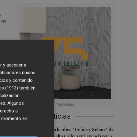
3
1:53
ión
r y acceder a
tificadores únicos
cios y contenido,
,
os (1913)
también
calización
á
 web. Algunos
derecho a
Últimas Noticias
ier momento en
1
Castelló acogerá la obra "Helios y Selene" de
la compañía Te Falta Calle: será creada para