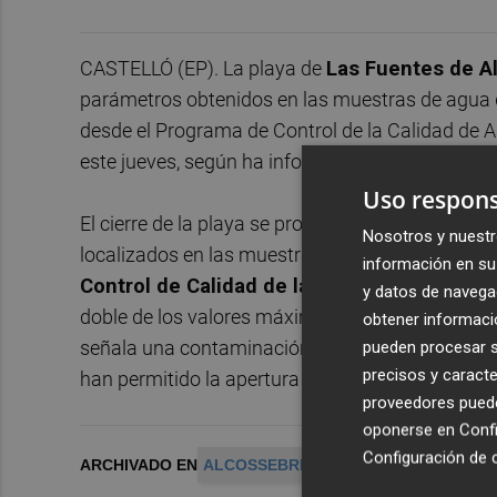
CASTELLÓ (EP). La playa de
Las Fuentes de A
parámetros obtenidos en las muestras de agua d
desde el Programa de Control de la Calidad de 
este jueves, según ha informado el Ayuntamient
Uso respons
El cierre de la playa se produjo tras la identifi
Nosotros y nuestr
localizados en las muestras tomadas el pasado m
información en su 
Control de Calidad de las Aguas de la Gene
y datos de navega
doble de los valores máximos admisibles en uno
obtener informació
señala una contaminación de origen residual Es
pueden procesar su
precisos y caracte
han permitido la apertura de la playa.
proveedores pueden
oponerse en
Confi
Configuración de 
ARCHIVADO EN
ALCOSSEBRE