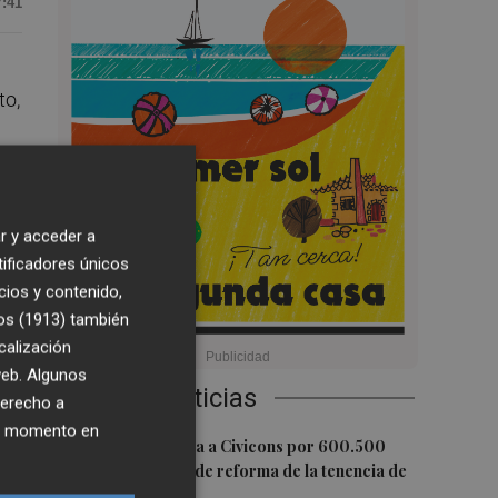
7:41
to,
r y acceder a
de
tificadores únicos
 el
cios y contenido,
que
os (1913)
también
os
calización
 web. Algunos
Últimas Noticias
derecho a
ier momento en
1
Castelló adjudica a Civicons por 600.500
euros las obras de reforma de la tenencia de
alcaldía sur