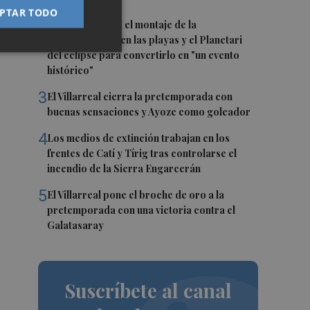
PTAR TODO
2
Castelló acelera el montaje de la
infraestructura en las playas y el Planetari
del eclipse para convertirlo en "un evento
histórico"
3
El Villarreal cierra la pretemporada con
buenas sensaciones y Ayoze como goleador
4
Los medios de extinción trabajan en los
frentes de Catí y Tírig tras controlarse el
incendio de la Sierra Engarcerán
5
El Villarreal pone el broche de oro a la
pretemporada con una victoria contra el
Galatasaray
Suscríbete al canal