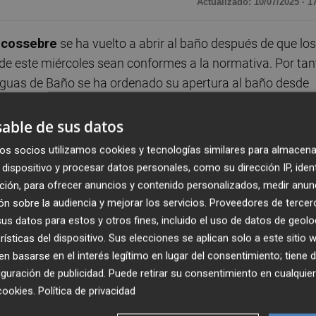
Actualizado: 10/07/2025 · 1
lcossebre
se ha vuelto a abrir al baño después de que los
e este miércoles sean conformes a la normativa. Por tan
Aguas de Baño se ha ordenado su apertura al baño desde
o en su cuenta de Facebook.
able de sus datos
cación de niveles elevados de parámetros microbiológicos
os socios utilizamos cookies y tecnologías similares para almacena
artes tras los análisis realizados dentro del
Programa 
dispositivo y procesar datos personales, como su dirección IP, iden
ralitat Valenciana
. Concretamente, la muestra superaba
ción, para ofrecer anuncios y contenido personalizados, medir anun
 de los parámetros indicadores de contaminación fecal, 
n sobre la audiencia y mejorar los servicios.
Proveedores de tercer
te miércoles obtuvieron nuevas muestras, cuyos resultad
s datos para estos y otros fines, incluido el uso de datos de geolo
rísticas del dispositivo. Sus elecciones se aplican solo a este sitio
 basarse en el interés legítimo en lugar del consentimiento; tiene 
guración de publicidad
. Puede retirar su consentimiento en cualqu
cookies
.
Política de privacidad