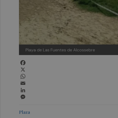
Playa de Las Fuentes de Alcossebre
Facebook
X
WhatsApp
Email
LinkedIn
Messenger
Plaza