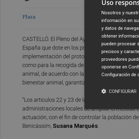
Uso respons
Nosotros y nuestr
Plaza
información en su 
y datos de navega
obtener informació
CASTELLÓ. El Pleno del Ayuntamiento de Benicàs
pueden procesar su
España que dote en los próximos presupuestos g
precisos y caracte
implementación del protocolo CER (captura, esteri
proveedores pueden
como para la recogida de animales extraviados 
oponerse en
Confi
animal, de acuerdo con las exigencias de la ley 
Configuración de 
bienestar animal, garantizando de esta forma, la
CONFIGURAR
“Los artículos 22 y 23 de la ley 7/2023, de 28 d
administraciones locales de ampliar el método C
actuación, con el fin de controlar la población d
Benicàssim,
Susana Marqués
.