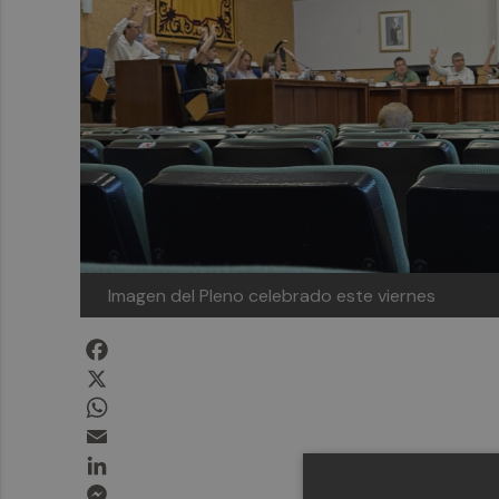
Imagen del Pleno celebrado este viernes
Facebook
X
WhatsApp
Email
LinkedIn
Messenger