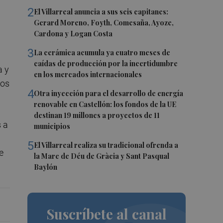
2
El Villarreal anuncia a sus seis capitanes:
Gerard Moreno, Foyth, Comesaña, Ayoze,
Cardona y Logan Costa
3
La cerámica acumula ya cuatro meses de
caídas de producción por la incertidumbre
a y
en los mercados internacionales
cos
4
Otra inyección para el desarrollo de energía
renovable en Castellón: los fondos de la UE
destinan 19 millones a proyectos de 11
 a
municipios
5
El Villarreal realiza su tradicional ofrenda a
e
la Mare de Déu de Gràcia y Sant Pasqual
Baylón
Suscríbete al canal