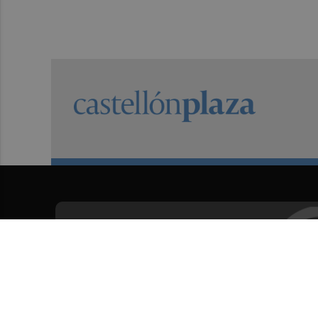
Suscríbete al Boletín
Todos los días a primera hora en tu email
¡Quiero suscribirme!