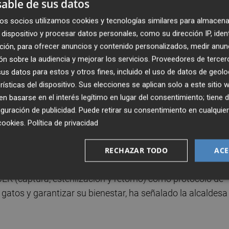
able de sus datos
os socios utilizamos cookies y tecnologías similares para almacena
Publicado: 25/07/2025 ·
1
dispositivo y procesar datos personales, como su dirección IP, iden
ción, para ofrecer anuncios y contenido personalizados, medir anun
n sobre la audiencia y mejorar los servicios.
Proveedores de tercer
sim ha aprobado este viernes solicitar al Gobierno de
s datos para estos y otros fines, incluido el uso de datos de geolo
enerales del Estado (PGE) un fondo específico para la
rísticas del dispositivo. Sus elecciones se aplican solo a este sitio
lización y retorno) en la gestión de colonias felinas así
 basarse en el interés legítimo en lugar del consentimiento; tiene 
y abandonados y su alojamiento en centros de protecció
guración de publicidad
. Puede retirar su consentimiento en cualqu
7/2023, de 28 de marzo, de protección de los derechos y el
cookies
.
Política de privacidad
 suficiencia financiera de las administraciones locales.
RECHAZAR TODO
ACE
e marzo, determinan un aumento de las obligaciones de las
ER (captura, esterilización y retorno) como protocolo de
e gatos y garantizar su bienestar, ha señalado la alcaldesa