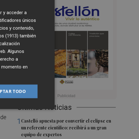
r y acceder a
6:14
tificadores únicos
cios y contenido,
os (1913)
también
calización
 web. Algunos
derecho a
n
ier momento en
PTAR TODO
Últimas Noticias
 de
1
Castelló apuesta por convertir el eclipse en
un referente científico: recibirá a un gran
equipo de expertos