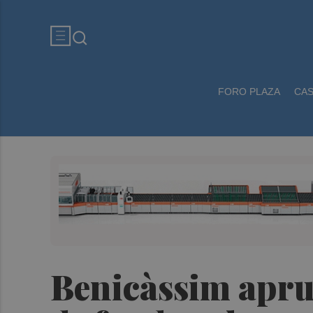
FORO PLAZA
CA
Benicàssim aprue