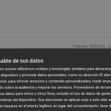
Publicado: 04/06/2026 ·
1
able de sus datos
one en marcha esta semana el
dispositivo especial de
 estival
, reforzando la seguridad, la accesibilidad y la
os socios utilizamos cookies y tecnologías similares para almacena
dispositivo y procesar datos personales, como su dirección IP, iden
oral durante los meses de mayor afluencia turística.
ción, para ofrecer anuncios y contenido personalizados, medir anun
n sobre la audiencia y mejorar los servicios.
Proveedores de tercer
rro
,
16 torretas de vigilancia
completamente renovada
s datos para estos y otros fines, incluido el uso de datos de geolo
 de gestión del servicio, así como con un equipo integrado
rísticas del dispositivo. Sus elecciones se aplican solo a este sitio
ctores, jefe de playas y personal especializado en atenció
 basarse en el interés legítimo en lugar del consentimiento; tiene 