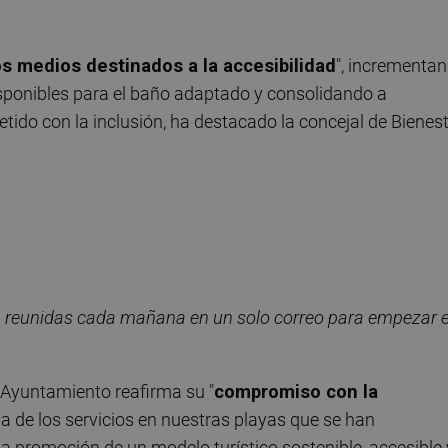
os medios destinados a la accesibilidad
", incrementa
isponibles para el baño adaptado y consolidando a
ido con la inclusión, ha destacado la concejal de Bienes
, reunidas cada ma
ñana en un solo correo para empezar e
l Ayuntamiento reafirma su "
compromiso con la
ua de los servicios en nuestras playas que se han
 la promoción de un modelo turístico sostenible, accesible 