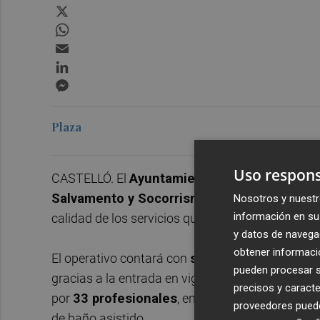
X
WhatsApp
Email
LinkedIn
Messenger
Plaza
Uso respons
CASTELLÓ. El
Ayuntamiento de Benicàssim
p
Salvamento y Socorrismo para la temporada
Nosotros y nuestr
información en su 
calidad de los servicios que se prestan en el lit
y datos de navega
obtener informació
El operativo contará con
siete postas de soco
pueden procesar su
gracias a la entrada en vigor del nuevo contrato
precisos y caracte
por
33 profesionales
, entre socorristas, condu
proveedores pueden
de baño asistido.