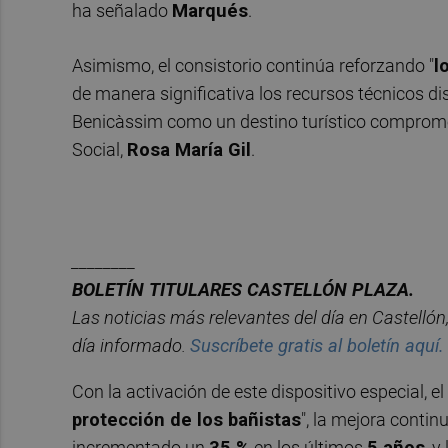
ha señalado
Marqués
.
Asimismo, el consistorio continúa reforzando "
l
de manera significativa los recursos técnicos d
Benicàssim como un destino turístico compromet
Social,
Rosa María Gil
.
________
BOLET
Í
N TITULARES CASTELL
ÓN PLAZA.
Las noticias m
á
s relevantes del d
í
a en Castelló
n
d
í
a informado.
Suscr
í
bete
gratis al bolet
í
n aqu
í.
Con la activación de este dispositivo especial, e
protección de los bañistas
", la mejora contin
incrementado un
35 %
en los últimos
5 años
, y