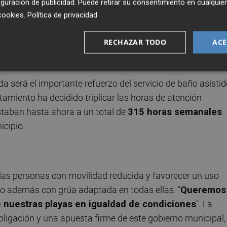
guración de publicidad
. Puede retirar su consentimiento en cualqu
cookies
.
Política de privacidad
seguimos trabajando para que nuestras playas sigan
d y excelencia turística
", ofreciendo los mejores servic
RECHAZAR TODO
ACE
s los usuarios.
 será el importante refuerzo del servicio de baño asistid
ntamiento ha decidido triplicar las horas de atención
taban hasta ahora a un total de
315 horas semanales
icipio.
 las personas con movilidad reducida y favorecer un uso
do además con grúa adaptada en todas ellas. "
Queremos
e nuestras playas en igualdad de condiciones
". La
ligación y una apuesta firme de este gobierno municipal,