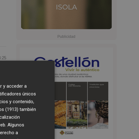
3:25
r y acceder a
tificadores únicos
cios y contenido,
os (1913)
también
s
calización
 web. Algunos
n
derecho a