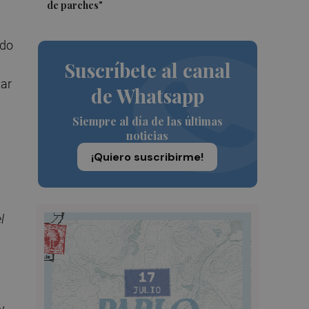
de parches"
ndo
Suscríbete al canal
tar
de Whatsapp
Siempre al día de las últimas
noticias
¡Quiero suscribirme!
l
y