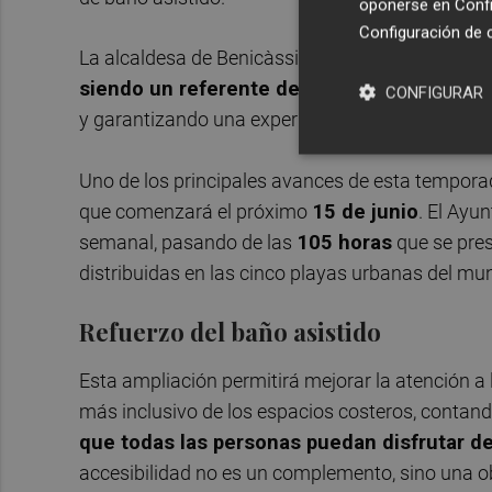
oponerse en
Confi
Configuración de 
La alcaldesa de Benicàssim ha destacado que "
siendo un referente de calidad, accesibilida
CONFIGURAR
y garantizando una experiencia segura para todo
Uno de los principales avances de esta temporada
que comenzará el próximo
15 de junio
. El Ayu
semanal, pasando de las
105 horas
que se pres
distribuidas en las cinco playas urbanas del mun
Refuerzo del baño asistido
Esta ampliación permitirá mejorar la atención a
más inclusivo de los espacios costeros, contan
que todas las personas puedan disfrutar d
accesibilidad no es un complemento, sino una ob