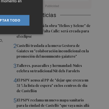
ier momento en
Últimas Noticias
ios
PTAR TODO
1
Castelló acogerá la obra "Helios y Selene" de
la compañía Te Falta Calle: será creada para
el eclipse
o,
2
Castelló traslada a la nueva Gestora de
Gaiates su "colaboración incondicional en la
promoción del monumento gaiatero"
3
Talleres, pasacalles y hermandad: Nules
celebra su tradicional Nit dels Farolets
4
El PSPV acusa al PP de "dejar que crezca un
31 % la lista de espera" en los centros de día
de Castellón
5
El PSPV reclama un nuevo mapa sanitario
para la ciudad de Castelló "que vaya más allá