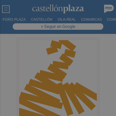
FORO PLAZA
CASTELLÓN
VILA-REAL
COMARCAS
COM
+ Seguir en Google