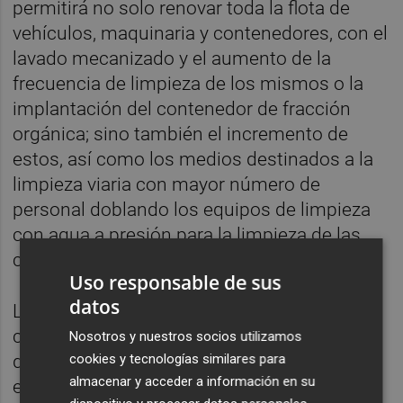
permitirá no solo renovar toda la flota de
vehículos, maquinaria y contenedores, con el
lavado mecanizado y el aumento de la
frecuencia de limpieza de los mismos o la
implantación del contenedor de fracción
orgánica; sino también el incremento de
estos, así como los medios destinados a la
limpieza viaria con mayor número de
personal doblando los equipos de limpieza
con agua a presión para la limpieza de las
calles de la localidad durante todo el año.
Uso responsable de sus
datos
Los eventos de pequeño formato en el
centro urbano destinados a la dinamización
Nosotros y nuestros socios utilizamos
cookies y tecnologías similares para
de la localidad fuera de temporada alta
almacenar y acceder a información en su
estarán previstos con dispositivos