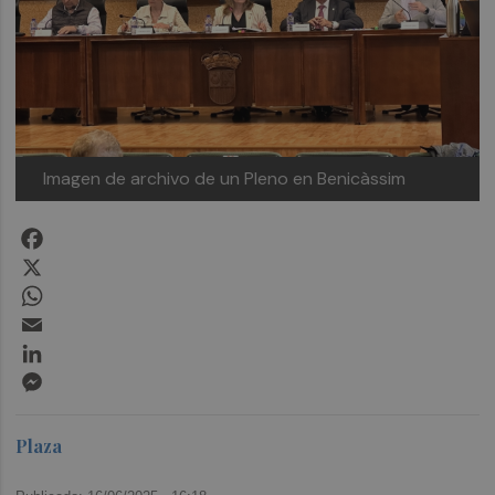
Imagen de archivo de un Pleno en Benicàssim
Facebook
X
WhatsApp
Email
LinkedIn
Messenger
Plaza