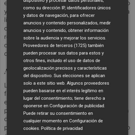
dispositivo y procesar datos personales,
especiales de limpieza, reforzando el servicio
como su dirección IP, identificadores únicos
y mejorando tanto la gestión de residuos y la
y datos de navegación, para ofrecer
limpieza de las calles. El consistorio contará
anuncios y contenido personalizados, medir
con mayor frecuencia en el servicio de
anuncios y contenido, obtener información
recogida de poda y enseres, pasando de
sobre la audiencia y mejorar los servicios.
contar con una ruta mixta diaria a dos rutas
Proveedores de terceros (1725)
también
diferenciadas.
pueden procesar sus datos para estos y
otros fines, incluido el uso de datos de
geolocalización precisos y características
Aprobación
del dispositivo. Sus elecciones se aplican
solo a este sitio web. Algunos proveedores
Los pliegos con todos los informes
pueden basarse en el interés legítimo en
favorables pasaron por aprobación plenaria
lugar del consentimiento; tiene derecho a
el 25 de abril de 2025 con 10 días naturales
oponerse en
Configuración de publicidad
.
para interponer recurso desde la publicación
Puede retirar su consentimiento en
de la licitación, periodo en el que se
cualquier momento en
Configuración de
presentaron alegaciones. Vistas el contenido
cookies
.
Política de privacidad