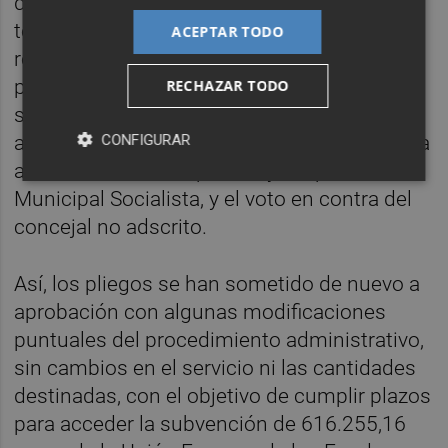
de las mismas, y tras el informe de los
técnicos municipales en los que se
ACEPTAR TODO
recomendaba llevar a pleno de nuevo el
pliego, en aras de agilizar el procedimiento,
RECHAZAR TODO
se ha aprobado hoy contando con los votos
a favor del Grupo Municipal Popular y VOX, la
CONFIGURAR
abstención de Compromís y Grupo
Municipal Socialista, y el voto en contra del
concejal no adscrito.
Así, los pliegos se han sometido de nuevo a
aprobación con algunas modificaciones
puntuales del procedimiento administrativo,
sin cambios en el servicio ni las cantidades
destinadas, con el objetivo de cumplir plazos
para acceder la subvención de 616.255,16