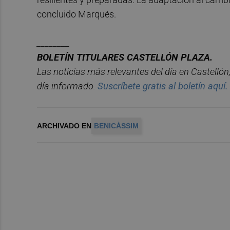
concluido Marqués.
________
BOLET
Í
N TITULARES CASTELL
ÓN PLAZA.
Las noticias má
s relevantes del d
í
a en Castelló
n
d
í
a informado.
Suscríbete gratis al boletín aquí.
ARCHIVADO EN
BENICÀSSIM