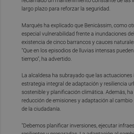
reclamado un mantenimiento constante de las inf
largo plazo para reforzar la seguridad.
Marqués ha explicado que Benicàssim, como otr
especial vulnerabilidad frente a inundaciones deb
existencia de cinco barrancos y cauces naturale
"Que en los episodios de lluvias intensas pue
tiempo", ha advertido.
La alcaldesa ha subrayado que las actuaciones
estrategia integral de adaptación y resiliencia 
sostenible y planificación climática. Además, ha
reducción de emisiones y adaptación al cambio c
de la ciudadanía.
"Debemos planificar inversiones, ejecutar infrae
resilientes y preparadas. La adaptación al cambi