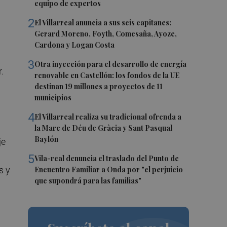
equipo de expertos
2
El Villarreal anuncia a sus seis capitanes:
Gerard Moreno, Foyth, Comesaña, Ayoze,
Cardona y Logan Costa
3
Otra inyección para el desarrollo de energía
.
renovable en Castellón: los fondos de la UE
destinan 19 millones a proyectos de 11
municipios
4
El Villarreal realiza su tradicional ofrenda a
la Mare de Déu de Gràcia y Sant Pasqual
Baylón
je
5
Vila-real denuncia el traslado del Punto de
s y
Encuentro Familiar a Onda por "el perjuicio
que supondrá para las familias"