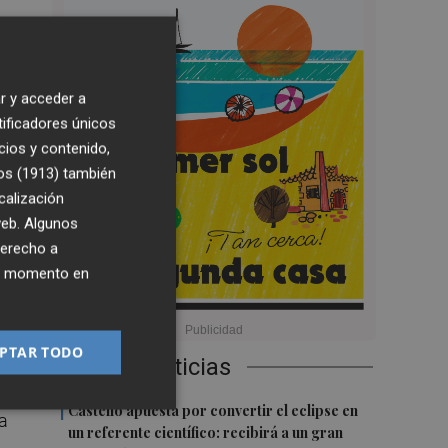
7:08
r y acceder a
tificadores únicos
cios y contenido,
os (1913)
también
calización
 web. Algunos
derecho a
a),
ier momento en
PTAR TODO
Últimas Noticias
os
1
Castelló apuesta por convertir el eclipse en
ha
un referente científico: recibirá a un gran