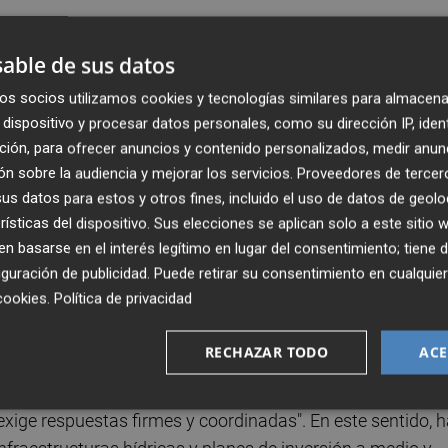
Publicado: 02/06/2026 ·
1
able de sus datos
 el Clima de la FEMP
ha celebrado en
Castelldefels
la
os socios utilizamos cookies y tecnologías similares para almacena
motivo de su XX aniversario. La cita ha reunido a
dispositivo y procesar datos personales, como su dirección IP, iden
ra mitigar y afrontar los efectos del cambio climático en
ción, para ofrecer anuncios y contenido personalizados, medir anun
n sobre la audiencia y mejorar los servicios.
Proveedores de tercer
s datos para estos y otros fines, incluido el uso de datos de geolo
rísticas del dispositivo. Sus elecciones se aplican solo a este sitio
, ha participado en la mesa redonda "Adaptación de las
 basarse en el interés legítimo en lugar del consentimiento; tiene 
es de Rota (Andalucía), José Javier Ruiz, y de Vedra (Galici
guración de publicidad
. Puede retirar su consentimiento en cualqu
ada en "Los riesgos de las inundaciones en nuestros
cookies
.
Política de privacidad
tación al cambio climático requiere de una comunicación
 administraciones".
RECHAZAR TODO
ACE
s fenómenos meteorológicos extremos "ya no son episodi
exige respuestas firmes y coordinadas". En este sentido, 