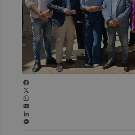
Facebook
X
WhatsApp
Email
LinkedIn
Messenger