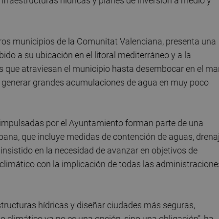
raestructuras hídricas y planes de inversión a medio y
os municipios de la Comunitat Valenciana, presenta una
ido a su ubicación en el litoral mediterráneo y a la
s que atraviesan el municipio hasta desembocar en el mar
den generar grandes acumulaciones de agua en muy poco
 impulsadas por el Ayuntamiento forman parte de una
urbana, que incluye medidas de contención de aguas, drena
 insistido en la necesidad de avanzar en objetivos de
limático con la implicación de todas las administracione
structuras hídricas y diseñar ciudades más seguras,
o climático ya no es una opción, sino una obligación", ha