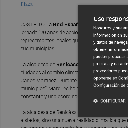
Plaza
Uso respons
CASTELLÓ. La
Red Española de Ciudades por
Nosotros y nuestr
jornada "20 años de acción climática local", con 
información en su 
representantes locales que impulsan políticas pa
y datos de navega
sus municipios.
obtener informació
pueden procesar su
precisos y caracte
La alcaldesa de
Benicàssim
,
Susana Marqués
proveedores pueden
ciudades al cambio climático", junto a los alcald
oponerse en
Confi
Carlos Martínez. Durante su intervención, centr
Configuración de 
municipios", Marqués ha destacado que "la adap
constante y una coordinación permanente entre
CONFIGURAR
La alcaldesa de Benicàssim ha señalado que lo
aislados, sino una nueva realidad climática que 