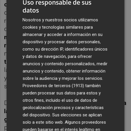
Uso responsable de sus
conservación de las estaciones de bombeo
datos
del alcantarillado municipal y sus
Nosotros y nuestros socios utilizamos
respectivas tuberías de impulsión, mientras
cookies y tecnologías similares para
que la tercera comprende
la limpieza, el
almacenar y acceder a información en su
mantenimiento y la conservación de toda la
dispositivo y procesar datos personales,
red de alcantarillado y pluviales
del
como su dirección IP, identificadores únicos
municipio. Por último, la cuarta aborda los
y datos de navegación, para ofrecer
trabajos de reparación extraordinarios
en
anuncios y contenido personalizados, medir
las instalaciones de las unidades de coste 2
anuncios y contenido, obtener información
y 3 así como en la conducción del emisario
sobre la audiencia y mejorar los servicios.
submarino.
Proveedores de terceros (1913)
también
pueden procesar sus datos para estos y
otros fines, incluido el uso de datos de
Durante la prestación del servicio, será
Facsa
geolocalización precisos y características
la que se encargue de cuantos gastos
del dispositivo. Sus elecciones se aplican
genere
, incluidos todos los de personal,
solo a este sitio web. Algunos proveedores
productos químicos, energía, análisis y
pueden basarse en el interés legítimo en