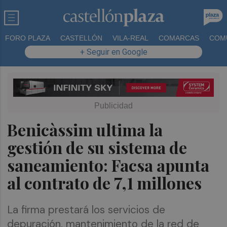
FORO PLAZA
CASTELLÓN
VILA-REAL
COMARCAS
COM
+ Seguir en Google
Benicàssim ultima la
gestión de su sistema de
saneamiento: Facsa apunta
al contrato de 7,1 millones
La firma prestará los servicios de
depuración, mantenimiento de la red de