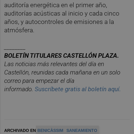
auditoría energética en el primer año,
auditorías acústicas al inicio y cada cinco
años, y autocontroles de emisiones a la
atmósfera.
________
BOLET
Í
N TITULARES CASTELL
ÓN PLAZA.
Las noticias má
s relevantes del d
í
a en
Castelló
n, reunidas cada ma
ñana en un solo
correo para empezar el d
í
a
informado.
Suscríbete gratis al boletín aquí.
ARCHIVADO EN
BENICÀSSIM
SANEAMIENTO