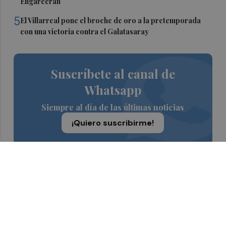
Engarcerán
5
El Villarreal pone el broche de oro a la pretemporada
con una victoria contra el Galatasaray
Suscríbete al canal de
Whatsapp
Siempre al día de las últimas noticias
¡Quiero suscribirme!