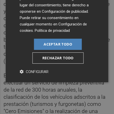
control de las diferentes etapas, o transporte
lugar del consentimiento; tiene derecho a
y eliminación de residuos y fangos, entre
oponerse en
Configuración de publicidad
.
otros. Además, realizará análisis semanales
Puede retirar su consentimiento en
cualquier momento en
Configuración de
de coliformes totales y fecales en los
cookies
.
Política de privacidad
colectores principales que llegan al pozo de
bombeo de Coviles y, en un plazo máximo de
ACEPTAR TODO
tres años, deberá elaborar un Plan Integral
de Gestión del Sistema de Saneamiento
RECHAZAR TODO
(PIGSS).
CONFIGURAR
El contrato también refleja la obligación de
efectuar un servicio de limpieza preventiva
de la red de 300 horas anuales, la
clasificación de los vehículos adscritos a la
prestación (turismos y furgonetas) como
"Cero Emisiones" o la realización de una