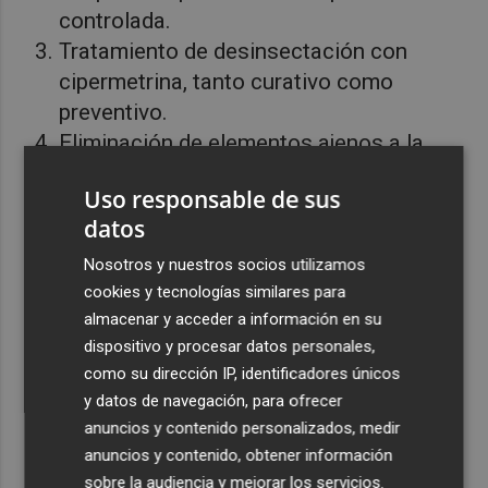
controlada.
Tratamiento de desinsectación con
cipermetrina, tanto curativo como
preventivo.
Eliminación de elementos ajenos a la
obra, como clavos y tornillos.
Uso responsable de sus
Limpieza fisicoquímica para eliminar
datos
suciedad y barnices degradados.
Recolocación de fragmentos originales
Nosotros y nuestros socios utilizamos
cookies y tecnologías similares para
mediante pernos internos.
almacenar y acceder a información en su
Consolidación de grietas y fisuras
dispositivo y procesar datos personales,
estructurales con cola de conservación.
como su dirección IP, identificadores únicos
Consolidación de estratos de policromía
y datos de navegación, para ofrecer
con colas naturales y, si es necesario,
anuncios y contenido personalizados, medir
resinas sintéticas.
anuncios y contenido, obtener información
Reintegración volumétrica de faltantes
sobre la audiencia y mejorar los servicios.