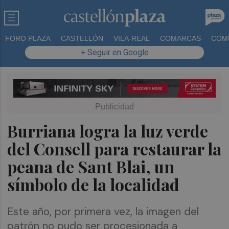
FORO PLAZA
CASTELLÓN
VILA-REAL
COMARCAS
COM
+ Seguir en Google
Burriana logra la luz verde
del Consell para restaurar la
peana de Sant Blai, un
símbolo de la localidad
Este año, por primera vez, la imagen del
patrón no pudo ser procesionada a