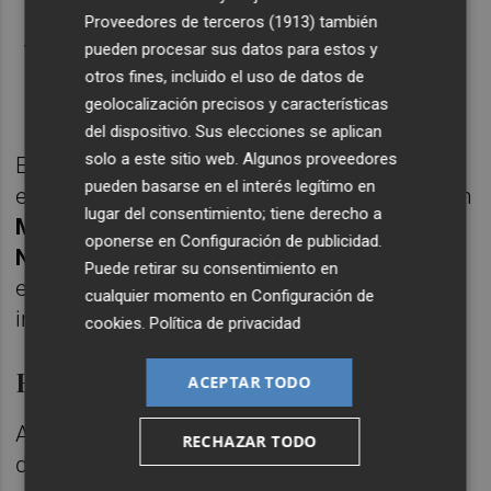
con injertos de madera o masillas.
Proveedores de terceros (1913)
también
Replicación en 3D de elementos
pueden procesar sus datos para estos y
otros fines, incluido el uso de datos de
decorativos de los escudos con material
geolocalización precisos y características
plástico.
del dispositivo. Sus elecciones se aplican
solo a este sitio web. Algunos proveedores
Estos trabajos serán realizados por las
pueden basarse en el interés legítimo en
especialistas en conservación y restauración
lugar del consentimiento; tiene derecho a
Mara Peiró Ronda, Carolina Mai Cerovaz y
oponerse en
Configuración de publicidad
.
Nuria Gil Ortuño
. Una vez finalizados, se
Puede retirar su consentimiento en
elaborará una memoria completa de la
cualquier momento en
Configuración de
intervención.
cookies
.
Política de privacidad
Recuperar el patrimonio local
ACEPTAR TODO
Alejandro Clausell ha subrayado la "apuesta
RECHAZAR TODO
del Gobierno provincial por recuperar el